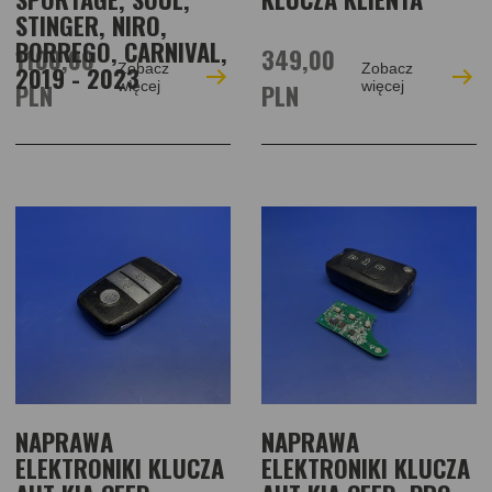
STINGER, NIRO,
BORREGO, CARNIVAL,
1100,00
349,00
Zobacz
Zobacz
2019 - 2023
PLN
więcej
PLN
więcej
NAPRAWA
NAPRAWA
ELEKTRONIKI KLUCZA
ELEKTRONIKI KLUCZA