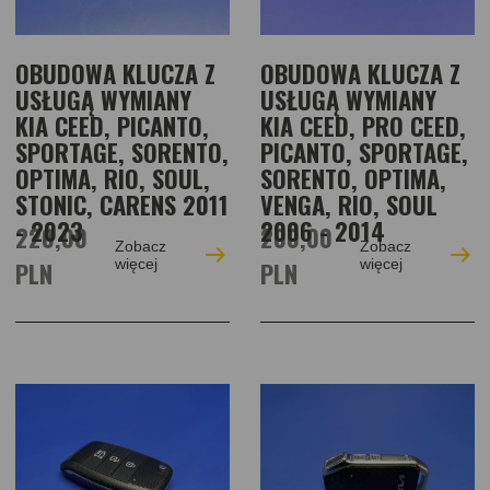
OBUDOWA KLUCZA Z
OBUDOWA KLUCZA Z
USŁUGĄ WYMIANY
USŁUGĄ WYMIANY
KIA CEED, PICANTO,
KIA CEED, PRO CEED,
SPORTAGE, SORENTO,
PICANTO, SPORTAGE,
OPTIMA, RIO, SOUL,
SORENTO, OPTIMA,
STONIC, CARENS 2011
VENGA, RIO, SOUL
- 2023
2006 - 2014
220,00
200,00
Zobacz
Zobacz
PLN
więcej
PLN
więcej