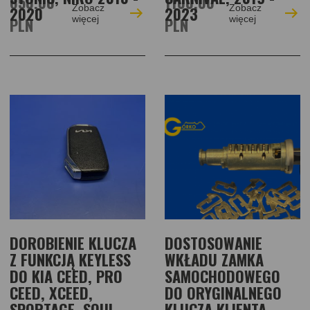
650,00
1100,00
Zobacz
Zobacz
2020
2023
PLN
więcej
PLN
więcej
DOROBIENIE KLUCZA
DOSTOSOWANIE
Z FUNKCJĄ KEYLESS
WKŁADU ZAMKA
DO KIA CEED, PRO
SAMOCHODOWEGO
CEED, XCEED,
DO ORYGINALNEGO
SPORTAGE, SOUL,
KLUCZA KLIENTA