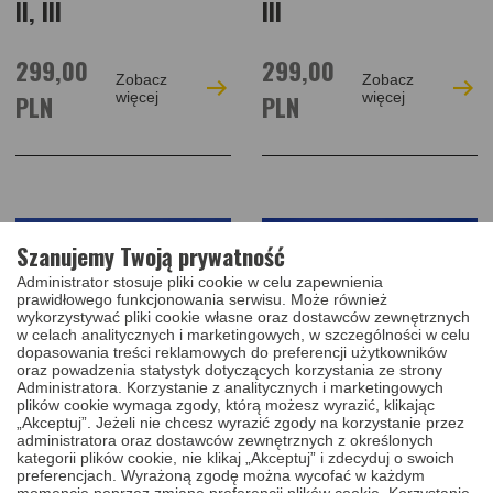
II, III
III
299,00
299,00
Zobacz
Zobacz
PLN
więcej
PLN
więcej
Szanujemy Twoją prywatność
Administrator stosuje pliki cookie w celu zapewnienia
prawidłowego funkcjonowania serwisu. Może również
wykorzystywać pliki cookie własne oraz dostawców zewnętrznych
w celach analitycznych i marketingowych, w szczególności w celu
dopasowania treści reklamowych do preferencji użytkowników
oraz powadzenia statystyk dotyczących korzystania ze strony
Administratora. Korzystanie z analitycznych i marketingowych
plików cookie wymaga zgody, którą możesz wyrazić, klikając
„Akceptuj”. Jeżeli nie chcesz wyrazić zgody na korzystanie przez
administratora oraz dostawców zewnętrznych z określonych
NAPRAWA WKŁADU
NAPRAWA WKŁADU
kategorii plików cookie, nie klikaj „Akceptuj” i zdecyduj o swoich
ZAMKA KIA RIO,
ZAMKA KIA SORENTO,
preferencjach. Wyrażoną zgodę można wycofać w każdym
momencie poprzez zmianę preferencji plików cookie. Korzystanie