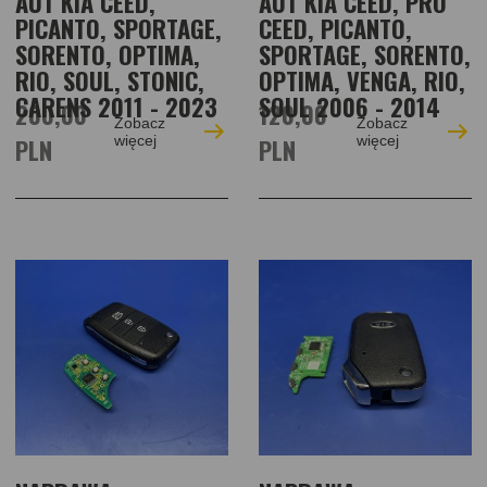
AUT KIA CEED,
AUT KIA CEED, PRO
PICANTO, SPORTAGE,
CEED, PICANTO,
SORENTO, OPTIMA,
SPORTAGE, SORENTO,
RIO, SOUL, STONIC,
OPTIMA, VENGA, RIO,
CARENS 2011 - 2023
SOUL 2006 - 2014
200,00
120,00
Zobacz
Zobacz
PLN
więcej
PLN
więcej