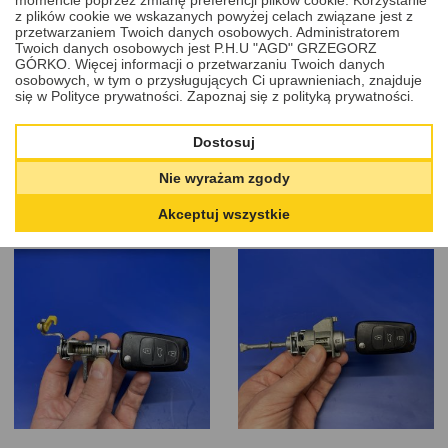
STONIC, HYUNDAI
HYUNDAI SANTA FE
z plików cookie we wskazanych powyżej celach związane jest z
I20, KONA GENERACJE
GENERACJE I, II 2000
przetwarzaniem Twoich danych osobowych. Administratorem
Twoich danych osobowych jest P.H.U "AGD" GRZEGORZ
II, III, IV 2011 - 2023
- 2014
GÓRKO. Więcej informacji o przetwarzaniu Twoich danych
osobowych, w tym o przysługujących Ci uprawnieniach, znajduje
się w Polityce prywatności.
Zapoznaj się z polityką prywatności.
299,00
299,00
Zobacz
Zobacz
PLN
więcej
PLN
więcej
Dostosuj
Nie wyrażam zgody
Akceptuj wszystkie