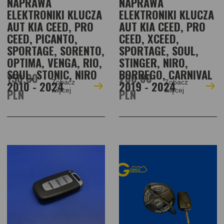
NAPRAWA
NAPRAWA
ELEKTRONIKI KLUCZA
ELEKTRONIKI KLUCZA
AUT KIA CEED, PRO
AUT KIA CEED, PRO
CEED, PICANTO,
CEED, XCEED,
SPORTAGE, SORENTO,
SPORTAGE, SOUL,
OPTIMA, VENGA, RIO,
STINGER, NIRO,
SOUL, STONIC, NIRO
BORREGO, CARNIVAL
150,00
200,00
Zobacz
Zobacz
2010 - 2024
2019 - 2024
PLN
więcej
PLN
więcej