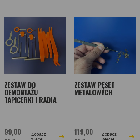
ZESTAW DO
ZESTAW PĘSET
DEMONTAŻU
METALOWYCH
TAPICERKI I RADIA
99,00
119,00
Zobacz
Zobacz
więcej
więcej