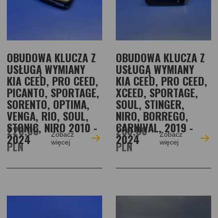
OBUDOWA KLUCZA Z
OBUDOWA KLUCZA Z
USŁUGĄ WYMIANY
USŁUGĄ WYMIANY
KIA CEED, PRO CEED,
KIA CEED, PRO CEED,
PICANTO, SPORTAGE,
XCEED, SPORTAGE,
SORENTO, OPTIMA,
SOUL, STINGER,
VENGA, RIO, SOUL,
NIRO, BORREGO,
STONIC, NIRO 2010 -
CARNIVAL, 2019 -
220,00
250,00
Zobacz
Zobacz
2024
2024
PLN
więcej
PLN
więcej