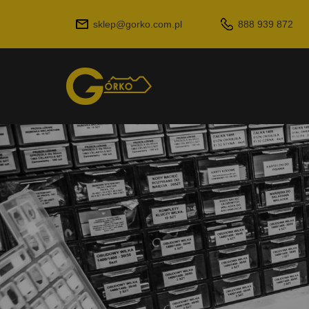
sklep@gorko.com.pl
888 939 872