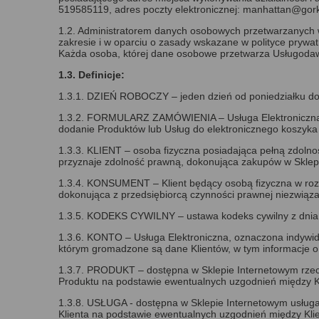
519585119, adres poczty elektronicznej: manhattan@gor
1.2. Administratorem danych osobowych przetwarzanych 
zakresie i w oparciu o zasady wskazane w polityce prywa
Każda osoba, której dane osobowe przetwarza Usługodawca
1.3. Definicje:
1.3.1. DZIEŃ ROBOCZY – jeden dzień od poniedziałku do
1.3.2. FORMULARZ ZAMÓWIENIA – Usługa Elektroniczna, i
dodanie Produktów lub Usług do elektronicznego koszyka
1.3.3. KLIENT – osoba fizyczna posiadająca pełną zdolno
przyznaje zdolność prawną, dokonująca zakupów w Sklepi
1.3.4. KONSUMENT – Klient będący osobą fizyczna w rozumi
dokonująca z przedsiębiorcą czynności prawnej niezwiąza
1.3.5. KODEKS CYWILNY – ustawa kodeks cywilny z dnia 23
1.3.6. KONTO – Usługa Elektroniczna, oznaczona indywi
którym gromadzone są dane Klientów, w tym informacje 
1.3.7. PRODUKT – dostępna w Sklepie Internetowym rze
Produktu na podstawie ewentualnych uzgodnień między K
1.3.8. USŁUGA - dostępna w Sklepie Internetowym usłu
Klienta na podstawie ewentualnych uzgodnień między Kl