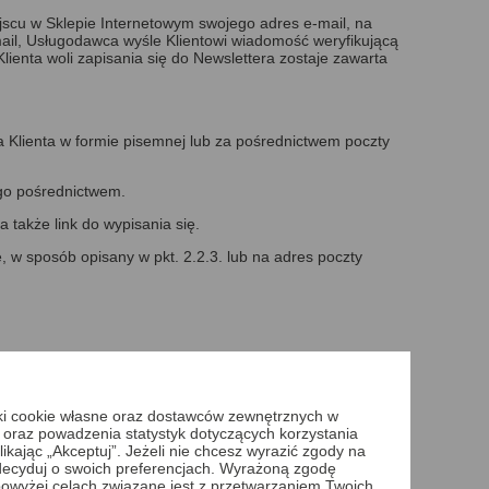
jscu w Sklepie Internetowym swojego adres e-mail, na
ail, Usługodawca wyśle Klientowi wiadomość weryfikującą
Klienta woli zapisania się do Newslettera zostaje zawarta
a Klienta w formie pisemnej lub za pośrednictwem poczty
ego pośrednictwem.
 także link do wypisania się.
 w sposób opisany w pkt. 2.2.3. lub na adres poczty
lub Edge w wersji 86.0.622.68 i wyższej, Opera w wersji
iki cookie własne oraz dostawców zewnętrznych w
Browser w wersji 37.0 i wyższej, Chrome for Android w
 oraz powadzenia statystyk dotyczących korzystania
ikając „Akceptuj”. Jeżeli nie chcesz wyrazić zgody na
 zdecyduj o swoich preferencjach. Wyrażoną zgodę
owyżej celach związane jest z przetwarzaniem Twoich