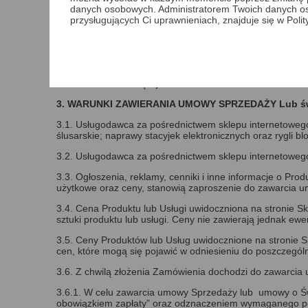
danych osobowych. Administratorem Twoich danych o
2.4. Klienci zobowiązani są do korzystania ze Sklepu In
przysługujących Ci uprawnieniach, znajduje się w Poli
2.5. Klienci zobowiązani są do korzystania ze Sklepu I
intelektualnej osób trzecich.
2.6. Klienci zobowiązani są do wprowadzania danych zgo
2.7. Klientów obowiązuje zakaz dostarczania treści o ch
3. WARUNKI ZAWIERANIA UMOWY SPRZEDAŻY Lub św
3.1. Usługodawca za pośrednictwem sklepu internetowego ś
ślusarskie; naprawy stacyjek elektronicznych oraz rygli bl
3.2. Usługodawca za pośrednictwem sklepu internetoweg
3.3. Ogłoszenia, reklamy, cenniki i inne informacje o Pr
użytkowe oraz ceny, stanowią zaproszenie do zawarcia u
3.4. Cena Produktu lub Usługi uwidoczniona na stronie Skl
sztuki produktu lub usługi. Ceny nie zawierają jednak ew
3.5. Ceny Produktów lub Usług uwidocznione na stronie S
cen, które mogą się pojawić w odniesieniu do poszczegó
3.6. Z chwilą złożenia Zamówienia dochodzi do zawarci
3.6.1. W celu zawarcia umowy Sprzedaży lub umowy o Św
obowiązkiem zapłaty” oraz odznaczeniem wymaganego pol