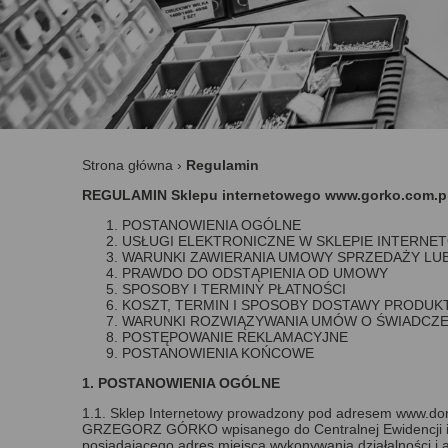
Strona główna
›
Regulamin
REGULAMIN Sklepu internetowego www.gorko.com.p
POSTANOWIENIA OGÓLNE
USŁUGI ELEKTRONICZNE W SKLEPIE INTERN
WARUNKI ZAWIERANIA UMOWY SPRZEDAŻY LUB
PRAWDO DO ODSTĄPIENIA OD UMOWY
SPOSOBY I TERMINY PŁATNOŚCI
KOSZT, TERMIN I SPOSOBY DOSTAWY PRODUK
WARUNKI ROZWIĄZYWANIA UMÓW O ŚWIADCZE
POSTĘPOWANIE REKLAMACYJNE
POSTANOWIENIA KOŃCOWE
1. POSTANOWIENIA OGÓLNE
1.1. Sklep Internetowy prowadzony pod adresem www.dora
GRZEGORZ GÓRKO wpisanego do Centralnej Ewidencji i Inf
posiadającego adres miejsca wykonywania działalności 