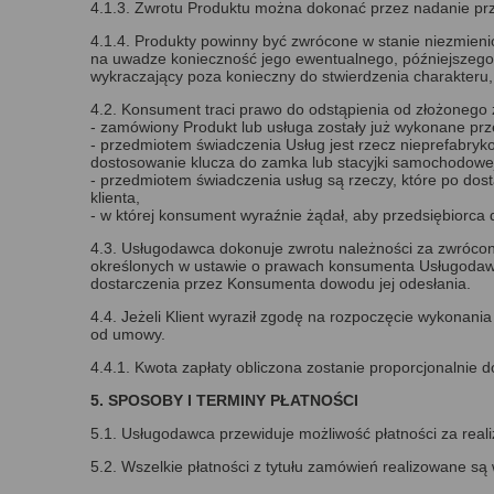
4.1.3. Zwrotu Produktu można dokonać przez nadanie prz
4.1.4. Produkty powinny być zwrócone w stanie niezmien
na uwadze konieczność jego ewentualnego, późniejszego 
wykraczający poza konieczny do stwierdzenia charakteru,
4.2. Konsument traci prawo do odstąpienia od złożonego 
- zamówiony Produkt lub usługa zostały już wykonane pr
- przedmiotem świadczenia Usług jest rzecz nieprefabryk
dostosowanie klucza do zamka lub stacyjki samochodowe
- przedmiotem świadczenia usług są rzeczy, które po dos
klienta,
- w której konsument wyraźnie żądał, aby przedsiębiorca
4.3. Usługodawca dokonuje zwrotu należności za zwrócon
określonych w ustawie o prawach konsumenta Usługodawc
dostarczenia przez Konsumenta dowodu jej odesłania.
4.4. Jeżeli Klient wyraził zgodę na rozpoczęcie wykonan
od umowy.
4.4.1. Kwota zapłaty obliczona zostanie proporcjonalni
5. SPOSOBY I TERMINY PŁATNOŚCI
5.1. Usługodawca przewiduje możliwość płatności za reali
5.2. Wszelkie płatności z tytułu zamówień realizowane są