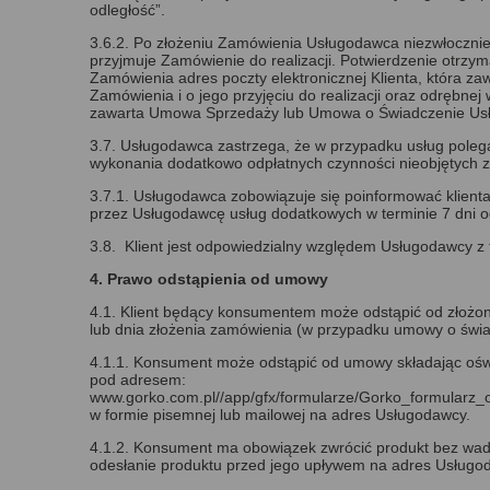
odległość”.
3.6.2. Po złożeniu Zamówienia Usługodawca niezwłoczni
przyjmuje Zamówienie do realizacji. Potwierdzenie otrzym
Zamówienia adres poczty elektronicznej Klienta, która z
Zamówienia i o jego przyjęciu do realizacji oraz odrębnej
zawarta Umowa Sprzedaży lub Umowa o Świadczenie Usł
3.7. Usługodawca zastrzega, że w przypadku usług polegają
wykonania dodatkowo odpłatnych czynności nieobjętych z
3.7.1. Usługodawca zobowiązuje się poinformować klient
przez Usługodawcę usług dodatkowych w terminie 7 dni o
3.8. Klient jest odpowiedzialny względem Usługodawcy z 
4. Prawo odstąpienia od umowy
4.1. Klient będący konsumentem może odstąpić od złożo
lub dnia złożenia zamówienia (w przypadku umowy o świa
4.1.1. Konsument może odstąpić od umowy składając ośw
pod adresem:
www.gorko.com.pl//app/gfx/formularze/Gorko_formularz
w formie pisemnej lub mailowej na adres Usługodawcy.
4.1.2. Konsument ma obowiązek zwrócić produkt bez wad, 
odesłanie produktu przed jego upływem na adres Usługo