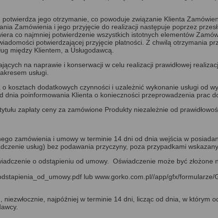
e potwierdza jego otrzymanie, co powoduje związanie Klienta Zamówi
ania Zamówienia i jego przyjęcie do realizacji następuje poprzez prze
awiera co najmniej potwierdzenie wszystkich istotnych elementów Zam
 wiadomości potwierdzającej przyjęcie płatności. Z chwilą otrzymania p
ug między Klientem, a Usługodawcą.
cych na naprawie i konserwacji w celu realizacji prawidłowej realizacj
akresem usługi.
a o kosztach dodatkowych czynności i uzależnić wykonanie usługi od w
d dnia poinformowania Klienta o konieczności przeprowadzenia prac 
tytułu zapłaty ceny za zamówione Produkty niezależnie od prawidłowo
nego zamówienia i umowy w terminie 14 dni od dnia wejścia w posiad
dczenie usług) bez podawania przyczyny, poza przypadkami wskazanym
iadczenie o odstąpieniu od umowy. Oświadczenie może być złożone na
_odstapienia_od_umowy.pdf
lub
www.gorko.com.pl//app/gfx/formularze
niezwłocznie, najpóźniej w terminie 14 dni, licząc od dnia, w którym 
dawcy.