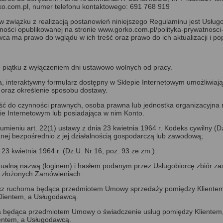
ko.com.pl, numer telefonu kontaktowego: 691 768 919
w związku z realizacją postanowień niniejszego Regulaminu jest Usłu
tności opublikowanej na stronie
www.gorko.com.pl/polityka-prywatnosci-
 ma prawo do wglądu w ich treść oraz prawo do ich aktualizacji i po
 piątku z wyłączeniem dni ustawowo wolnych od pracy.
nteraktywny formularz dostępny w Sklepie Internetowym umożliwiają
 oraz określenie sposobu dostawy.
ść do czynności prawnych, osoba prawna lub jednostka organizacyjna 
e Internetowym lub posiadająca w nim Konto.
eniu art. 22(1) ustawy z dnia 23 kwietnia 1964 r. Kodeks cywilny (Dz.
nej bezpośrednio z jej działalnością gospodarczą lub zawodową;
 kwietnia 1964 r. (Dz.U. Nr 16, poz. 93 ze zm.).
dualną nazwą (loginem) i hasłem podanym przez Usługobiorcę zbiór z
o złożonych Zamówieniach.
cz ruchoma będąca przedmiotem Umowy sprzedaży pomiędzy Klientem
lientem, a Usługodawcą.
ga będąca przedmiotem Umowy o świadczenie usług pomiędzy Kliente
ientem, a Usługodawcą.