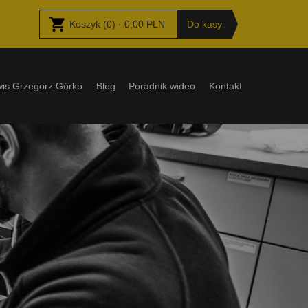
Koszyk
(
0
) ·
0,00
PLN
Do kasy
wis Grzegorz Górko
Blog
Poradnik wideo
Kontakt