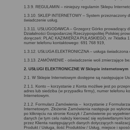
1.3.9. REGULAMIN – niniejszy regulamin Sklepu Internet
1.3.10. SKLEP INTERNETOWY – System przeznaczony do 
świadczenie usług.
1.3.11. USŁUGODAWCA – Grzegorz Górko prowadzący dzi
Działalności Gospodarczej Rzeczypospolitej Polskiej pro
doręczeń: PLAC KAZIMIERZA PUŁASKIEGO, nr 7klatka 17 
numer telefonu kontaktowego: 691 768 919,
1.3.12. USŁUGA ELEKTRONICZNA – usługa świadczona dro
1.3.13. ZAMÓWIENIE - oświadczenie woli zmierzające b
2. USŁUGI ELEKTRONICZNE W Sklepie internetowym
2.1. W Sklepie Internetowym dostępne są następujące Usł
2.1.1. Konto – korzystanie z Konta możliwe jest po przep
adres lub siedziba (w przypadku firmy), numer telefonu ko
Internetowym.
2.1.2. Formularz Zamówienia – korzystanie z Formularz
Internetowym. Złożenie Zamówienia następuje po wykonan
po kliknięciu na stronie Koszyk / Zamówienie po wypełni
danych (w tym celu należy kierować się wyświetlanymi k
przez Klienta następujących danych dotyczących realizacj
Produkt / Usługa, ilość Produktów / Usług, miejsce i spos