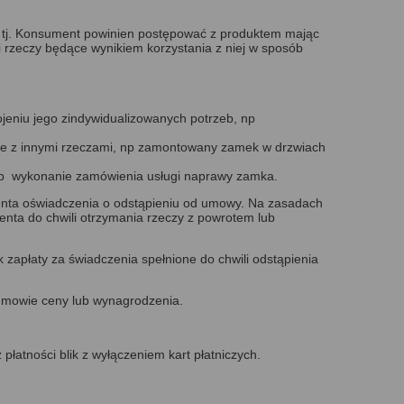
, tj. Konsument powinien postępować z produktem mając
rzeczy będące wynikiem korzystania z niej w sposób
jeniu jego zindywidualizowanych potrzeb, np
zone z innymi rzeczami, np zamontowany zamek w drzwiach
i, np wykonanie zamówienia usługi naprawy zamka.
enta oświadczenia o odstąpieniu od umowy. Na zasadach
ta do chwili otrzymania rzeczy z powrotem lub
zapłaty za świadczenia spełnione do chwili odstąpienia
w umowie ceny lub wynagrodzenia.
łatności blik z wyłączeniem kart płatniczych.