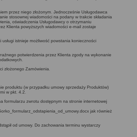
eniem przez niego złożonym. Jednocześnie Usługodawca
słanie stosownej wiadomości na podany w trakcie składania
ówienia, oświadczenia Usługodawcy o otrzymaniu
rzez Klienta powyższych wiadomości e-mail zostaje
i usługi istnieje możliwość powstania konieczności
yraźnego potwierdzenia przez Klienta zgody na wykonanie
dodatkowych.
ści złożonego Zamówienia.
anie produktu (w przypadku umowy sprzedaży Produktów)
i w pkt. 4.2.
 formularzu zwrotu dostępnym na stronie internetowej
/Gorko_formularz_odstapienia_od_umowy.docx
jak również
odstąpił od umowy. Do zachowania terminu wystarczy