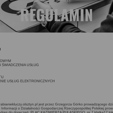
REGULAMIN
l
ETOWYM
 ŚWIADCZENIA USŁUG
TU
NIE USŁUG ELEKTRONICZNYCH
bianiekluczy.olsztyn.pl jest przez Grzegorza Górko prowadzącego dz
ormacji o Działalności Gospodarczej Rzeczypospolitej Polskiej prow
i adres do doręczeń: PLAC KAZIMIERZA PUŁASKIEGO, nr 7 klatka17 lo