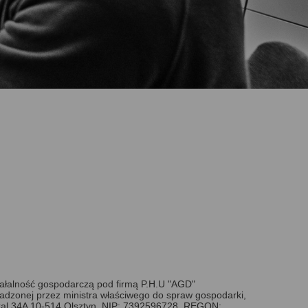
iałalność gospodarczą pod firmą P.H.U "AGD"
adzonej przez ministra właściwego do spraw gospodarki,
kal 34A 10-514 Olsztyn, NIP: 7392596728, REGON: