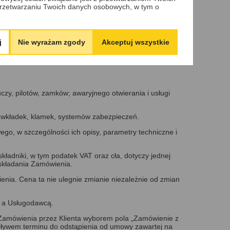
rzetwarzaniu Twoich danych osobowych, w tym o
elu realizacji umowy.
 uwadze poszanowanie dóbr osobistych i praw własności
j
Nie wyrażam zgody
Akceptuj wszystkie
czy, pilotów, zamków; awaryjnego otwierania i usługi
, wkładek, klamek, systemów zabezpieczeń.
ego, w szczególności ich opisy, parametry techniczne i
kładniki, w tym podatek VAT oraz cła, dotyczy jednej
 składania Zamówienia.
enia. Cena ta nie ulegnie zmianie niezależnie od zmian
, a Usługodawcą.
 Zamówienia przez Klienta wyborem pola „Zamówienie z
pływem terminu do odstąpienia od umowy zawartej na