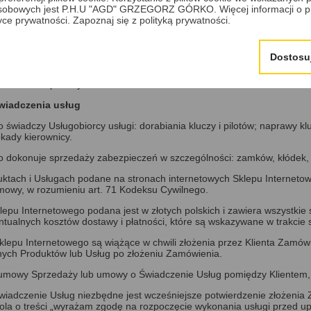
sobowych jest P.H.U "AGD" GRZEGORZ GÓRKO. Więcej informacji o p
ternetowego w sposób zgodny z niniejszym Regulaminem oraz jedynie w c
tyce prywatności.
Zapoznaj się z polityką prywatności.
nternetowego w sposób zgodny z prawem i dobrymi obyczajami mając na
Dostosu
dnych ze stanem faktycznym.
arakterze bezprawnym.
iadczenia usług
wiadczy Usługobiorcy usługi: dorabiania kluczy i pilotów; naprawy klu
okady kierownicy.
o dokonuje sprzedaży zabezpieczeń w szczególności: zamków, kłódek
oduktach i Usługach podane na stronach internetowych Sklepu Internetow
mowy, w rozumieniu art. 71 Kodeksu Cywilnego.
epu Internetowego podana jest w złotych polskich i zawiera wszystkie s
entualnych kosztów dostawy i płatności, które są wskazywane w trakcie
klepu Internetowego są wiążące w chwili złożenia przez Klienta Zamówi
lnych Produktów lub Usług po złożeniu Zamówienia.
a umowy Sprzedaży lub umowy o Świadczenie Usług pomiędzy Klientem
iadczenie Usług niezbędne jest wcześniejsze potwierdzenie złożenia
a o treści „wyrażam zgodę na rozpoczęcie wykonania usługi przed u