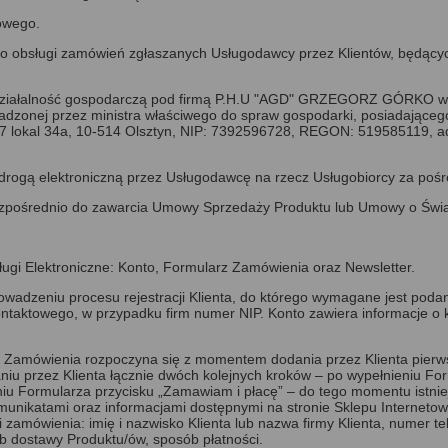
owego.
obsługi zamówień zgłaszanych Usługodawcy przez Klientów, będąc
ałalność gospodarczą pod firmą P.H.U "AGD" GRZEGORZ GÓRKO wpisan
wadzonej przez ministra właściwego do spraw gospodarki, posiadająceg
lokal 34a, 10-514 Olsztyn, NIP: 7392596728, REGON: 519585119, adr
gą elektroniczną przez Usługodawcę na rzecz Usługobiorcy za pośr
ezpośrednio do zawarcia Umowy Sprzedaży Produktu lub Umowy o Świa
ugi Elektroniczne: Konto, Formularz Zamówienia oraz Newsletter.
rowadzeniu procesu rejestracji Klienta, do którego wymagane jest poda
ntaktowego, w przypadku firm numer NIP. Konto zawiera informacje o klie
a Zamówienia rozpoczyna się z momentem dodania przez Klienta pierw
iu przez Klienta łącznie dwóch kolejnych kroków – po wypełnieniu Fo
eniu Formularza przycisku „Zamawiam i płacę” – do tego momentu istn
omunikatami oraz informacjami dostępnymi na stronie Sklepu Internet
i zamówienia: imię i nazwisko Klienta lub nazwa firmy Klienta, numer 
ób dostawy Produktu/ów, sposób płatności.