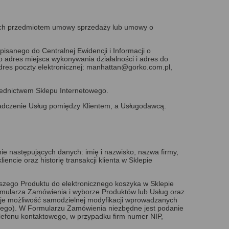
ych przedmiotem umowy sprzedaży lub umowy o
ego do Centralnej Ewidencji i Informacji o
o adres miejsca wykonywania działalności i adres do
es poczty elektronicznej: manhattan@gorko.com.pl,
ednictwem Sklepu Internetowego.
dczenie Usług pomiędzy Klientem, a Usługodawcą.
nie następujących danych: imię i nazwisko, nazwa firmy,
ncie oraz historię transakcji klienta w Sklepie
szego Produktu do elektronicznego koszyka w Sklepie
rmularza Zamówienia i wyborze Produktów lub Usług oraz
ieje możliwość samodzielnej modyfikacji wprowadzanych
owego). W Formularzu Zamówienia niezbędne jest podanie
telefonu kontaktowego, w przypadku firm numer NIP,