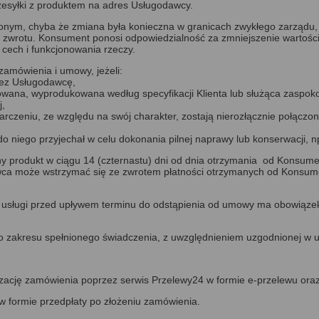
esyłki z produktem na adres Usługodawcy.
ionym, chyba że zmiana była konieczna w granicach zwykłego zarządu
zwrotu. Konsument ponosi odpowiedzialność za zmniejszenie wartości 
 cech i funkcjonowania rzeczy.
zamówienia i umowy, jeżeli:
zez Usługodawcę,
owana, wyprodukowana według specyfikacji Klienta lub służąca zaspoko
j,
tarczeniu, ze względu na swój charakter, zostają nierozłącznie połąc
 do niego przyjechał w celu dokonania pilnej naprawy lub konserwacj
y produkt w ciągu 14 (czternastu) dni od dnia otrzymania od Konsum
a może wstrzymać się ze zwrotem płatności otrzymanych od Konsumen
ia usługi przed upływem terminu do odstąpienia od umowy ma obowiązek 
e do zakresu spełnionego świadczenia, z uwzględnieniem uzgodnionej 
zację zamówienia poprzez serwis Przelewy24 w formie e-przelewu oraz p
 w formie przedpłaty po złożeniu zamówienia.