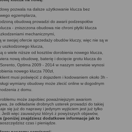
owy pozwala na dalsze użytkowanie klucza bez
owego egzemplarza,
kodzoną obudową prowadzi do awarii podzespołów
lucza - zniszczona obudowa nie chroni płytki klucza
uszkodzeniami mechanicznymi,
ą w swojej ofercie sprzedaży obudów kluczy, więc nie są w
y uszkodzonego klucza,
 o wiele niższe od kosztów dorobienia nowego klucza,
wiera nową obudowę, baterię i docięcie grotu klucza do
, Sorento, Optima 2009 - 2014 w naszym serwisie wynosi
robienia nowego klucza 700zł,
 klient musi poświęcić z dojazdem i kodowaniem około 3h -
usługi wymiany obudowy może zlecić online w dogodnym
chodzenia z domu.
 problemu może zapobiec poważniejszym awariom
. Bywa, że odkładanie drobnych usterek prowadzi do takiej
aje się już do naprawy i jedynym wyjściem jest już tylko
.
Jeśli więc zauważysz któryś z powyższych objawów,
s
(poniżej znajdziesz dodatkowe informacje jak to
Zaoszczędzisz czas i pieniądze.
udowy naszemu serwisowi: