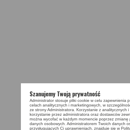
Szanujemy Twoją prywatność
Administrator stosuje pliki cookie w celu zapewnieni
celach analitycznych i marketingowych, w szczególnoś
ze strony Administratora. Korzystanie z analitycznych
korzystanie przez administratora oraz dostawców zewnę
można wycofać w każdym momencie poprzez zmianę pref
danych osobowych. Administratorem Twoich danych o
przysługujących Ci uprawnieniach, znajduje się w Poli