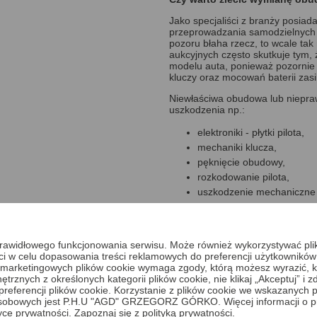
Jako specjaliści z branży posia
przeprowadzania samodzielnych w
pozoru błaha rzecz, to wcale tak
aukcyjnych często skutkuje tym
modelu auta, ponieważ pozornie
kluczy oraz mocowań baterii zasil
Niewłaściwa obudowa lub niep
uszkodzenia np.:
elektroniki - płytki pilota,
mechaniki klucza,
pęknięcie obudowy,
rozkodowanie pilota,
uszkodzenie mechaniczne 
Powyższe uszkodzenia mogą spow
uruchomienia pojazdu.
a prawidłowego funkcjonowania serwisu. Może również wykorzystywać pl
Jak zlecić wykonanie wymiany
ci w celu dopasowania treści reklamowych do preferencji użytkowników
 i marketingowych plików cookie wymaga zgody, którą możesz wyrazić, kl
zamów wykonanie usługi w
trznych z określonych kategorii plików cookie, nie klikaj „Akceptuj” i
wybierz opcję dostawy, odb
erencji plików cookie. Korzystanie z plików cookie we wskazanych p
w naszym sklepie możesz 
sobowych jest P.H.U "AGD" GRZEGORZ GÓRKO. Więcej informacji o p
tyce prywatności.
Zapoznaj się z polityką prywatności.
płatność zrealizujesz za p