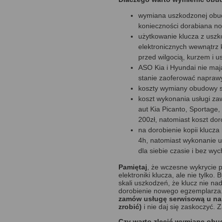
wymiana uszkodzonej obud
konieczności dorabiana n
użytkowanie klucza z usz
elektronicznych wewnątrz k
przed wilgocią, kurzem i 
ASO Kia i Hyundai nie maj
stanie zaoferować napraw
koszty wymiany obudowy są
koszt wykonania usługi za
aut Kia Picanto, Sportage
200zł, natomiast koszt do
na dorobienie kopii klucza
4h, natomiast wykonanie 
dla siebie czasie i bez wy
Pamiętaj
, że wczesne wykrycie
elektroniki klucza, ale nie tylko
skali uszkodzeń, że klucz nie nad
dorobienie nowego egzemplarza
zamów usługę serwisową u na
zrobić)
i nie daj się zaskoczyć. 
Czy warto zlecić wymianę ob