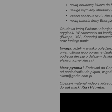
nową obudowę klucza do Ki
usługę wymiany obudowy 
usługę docięcia grotu klucz
nową bateria firmy Energiz
Obudowa którą Państwu oferujem
oryginału. W zależności od konf
(Europa, USA, Kanada) oferowan
oraz funkcję panic.
Uwaga:
jeżeli w wyniku oględzin,
uniemożliwia jego porawne dział
podjęcia decyzji o dalszym dział
elektronicznej klucza).
Masz pytania?
Zadzwoń do Cent
od poniedziałku do piątku, w god
sklep@gorko.com.pl
Obejrzyj materiał wideo z które
do
aut marki
Kia i Hyundai
.