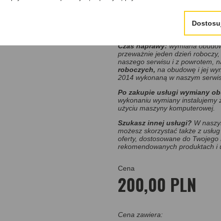
zapakuj uszkodzony klucz, 
jeżeli nie znalazłeś obud
Dostosu
nas.
Czas naprawy:
wymiana obudowy
przeważnie jeden dzień roboczy, 
naszego serwisu i z powrotem, 
roboczych,
na obudowę i jej wy
2014 wykonaną w naszym serwisi
Po zakupie
usługi wymiany o
wykonaniu wymiany instalujemy z
użyciu maszyny komputerowej.
Szukasz innej usługi?
W naszym
możesz skorzystać także z usług 
oferty, dostosowane do Twojego
rekomendowanych produktach i 
Cena
200,00 PLN
Cena zawiera: