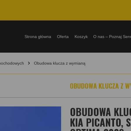
Strona główna
Oferta
Koszyk
O nas – Poznaj Ser
amochodowych
Obudowa klucza z wymianą
OBUDOWA KLUCZA Z W
OBUDOWA KLUC
KIA PICANTO, 