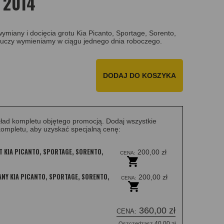
 2014
miany i docięcia grotu Kia Picanto, Sportage, Sorento,
uczy wymieniamy w ciągu jednego dnia roboczego.
DODAJ DO KOSZYKA
ład kompletu objętego promocją. Dodaj wszystkie
ompletu, aby uzyskać specjalną cenę:
T KIA PICANTO, SPORTAGE, SORENTO,
200,00 zł
CENA:
NY KIA PICANTO, SPORTAGE, SORENTO,
200,00 zł
CENA:
360,00 zł
CENA:
40,00
Oszczędzasz
zł