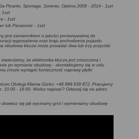
a Picanto, Sportage, Sorento, Optima 2009 - 2014 - 1szt
- 1szt
a - 1szt
er lub Panasonic - 1szt
y jest zamiennikiem o jakości porównywalnej do
iguracji wyposażenia oraz kraju pochodzenia pojazdu
a obudowa klucza może posiadać dwa lub trzy przyciski
 stwierdzimy, że elektronika klucza jest zniszczona i
anie po wymianie obudowy - skontaktujemy się w celu
aniu (może wystąpić konieczność naprawy płytki
rum Obsługi Klienta Górko: +48 888 939 872. Pracujemy
z. 10:00 - 18:00.
Wolisz napisać? Odezwij się na adres:
go dowiesz się jak wycinamy grot i wymieniamy obudowę