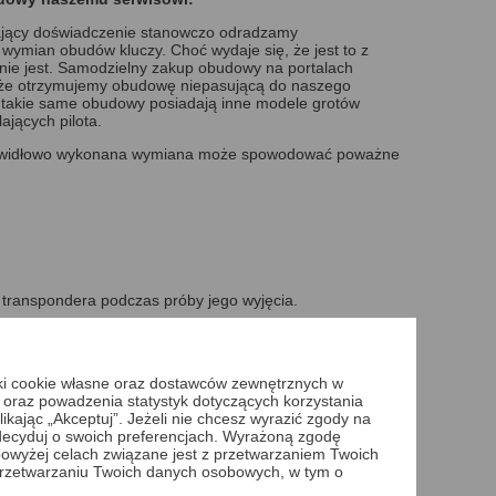
dający doświadczenie stanowczo odradzamy
ymian obudów kluczy. Choć wydaje się, że jest to z
 nie jest. Samodzielny zakup obudowy na portalach
, że otrzymujemy obudowę niepasującą do naszego
 takie same obudowy posiadają inne modele grotów
ających pilota.
rawidłowo wykonana wymiana może spowodować poważne
transpondera podczas próby jego wyjęcia.
odować brak możliwości otwarcia, zamknięcia lub
iki cookie własne oraz dostawców zewnętrznych w
 obudowy klucza online:
 oraz powadzenia statystyk dotyczących korzystania
ikając „Akceptuj”. Jeżeli nie chcesz wyrazić zgody na
ymiany online,
 zdecyduj o swoich preferencjach. Wyrażoną zgodę
ioru oraz płatności,
owyżej celach związane jest z przetwarzaniem Twoich
zamówić odbiór z własnego domu lub firmy,
rzetwarzaniu Twoich danych osobowych, w tym o
obraniem, przelewem, lub blikiem,