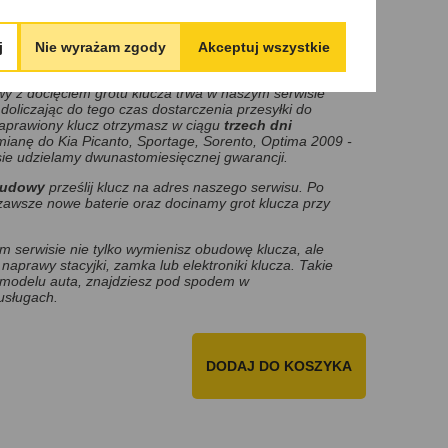
przekaż przesyłkę kurierowi,
owy klucza do swojego pojazdu, napisz lub zadzwoń do
j
Nie wyrażam zgody
Akceptuj wszystkie
 z docięciem grotu klucza trwa w naszym serwisie
doliczając do tego czas dostarczenia przesyłki do
naprawiony klucz otrzymasz w ciągu
trzech dni
mianę do Kia Picanto, Sportage, Sorento, Optima 2009 -
e udzielamy dwunastomiesięcznej gwarancji.
budowy
prześlij klucz na adres naszego serwisu. Po
awsze nowe baterie oraz docinamy grot klucza przy
 serwisie nie tylko wymienisz obudowę klucza, ale
naprawy stacyjki, zamka lub elektroniki klucza. Takie
 modelu auta, znajdziesz pod spodem w
usługach.
DODAJ DO KOSZYKA