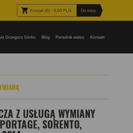
Koszyk
(
0
) ·
0,00
PLN
Do kasy
wis Grzegorz Górko
Blog
Poradnik wideo
Kontakt
YMIANĄ
ZA Z USŁUGĄ WYMIANY
SPORTAGE, SORENTO,