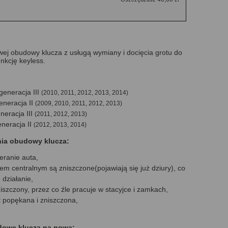
ej obudowy klucza z usługą wymiany i docięcia grotu do
nkcję keyless.
generacja III
(2010, 2011, 2012, 2013, 2014)
eneracja II
(2009, 2010, 2011, 2012, 2013)
neracja III
(2011, 2012, 2013)
eneracja II
(2012, 2013, 2014)
nia obudowy klucza:
eranie auta,
em centralnym są zniszczone(pojawiają się już dziury), co
działanie,
zniszczony, przez co źle pracuje w stacyjce i zamkach,
t popękana i zniszczona,
dowę klucza na nową: