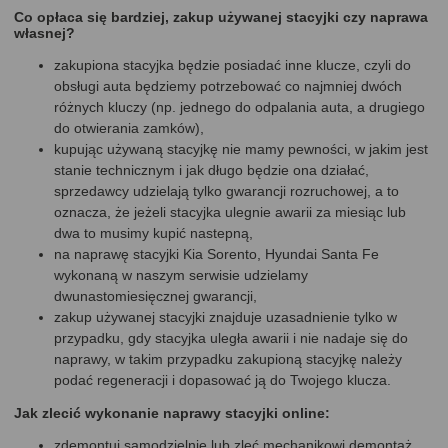
Co opłaca się bardziej, zakup używanej stacyjki czy naprawa
własnej?
zakupiona stacyjka będzie posiadać inne klucze, czyli do
obsługi auta będziemy potrzebować co najmniej dwóch
różnych kluczy (np. jednego do odpalania auta, a drugiego
do otwierania zamków),
kupując używaną stacyjkę nie mamy pewności, w jakim jest
stanie technicznym i jak długo będzie ona działać,
sprzedawcy udzielają tylko gwarancji rozruchowej, a to
oznacza, że jeżeli stacyjka ulegnie awarii za miesiąc lub
dwa to musimy kupić nastepną,
na naprawę stacyjki Kia Sorento, Hyundai Santa Fe
wykonaną w naszym serwisie udzielamy
dwunastomiesięcznej gwarancji,
zakup używanej stacyjki znajduje uzasadnienie tylko w
przypadku, gdy stacyjka uległa awarii i nie nadaje się do
naprawy, w takim przypadku zakupioną stacyjkę należy
podać regeneracji i dopasować ją do Twojego klucza.
Jak zlecić wykonanie naprawy stacyjki online:
zdemontuj samodzielnie lub zleć mechanikowi demontaż