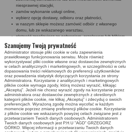
niesprawnej stacyjki,
zamów wykonanie usługi online,
wybierz opcję dostawy, odbioru oraz płatności,
w naszym sklepie możesz zamówić odbiór z własnego
domu, lub ze wskazanego warsztau,
płatność zrealizujesz za pobraniem, przelewem lub blikiem,
zapakuj uszkodzony komponent, przekaż przesyłkę
Szanujemy Twoją prywatność
kurierowi.
Administrator stosuje pliki cookie w celu zapewnienia
prawidłowego funkcjonowania serwisu. Może również
Czas naprawy:
naprawa stacyjki do aut Kia Sorento, Hyundai
wykorzystywać pliki cookie własne oraz dostawców zewnętrznych
Santa Fe w naszym serwisie trwa przeważnie jeden dzień
w celach analitycznych i marketingowych, w szczególności w celu
roboczy, doliczając do tego czas dostarczenia przesyłki do
dopasowania treści reklamowych do preferencji użytkowników
naszego serwisu i z powrotem, naprawioną stacyjkę otrzymasz w
oraz powadzenia statystyk dotyczących korzystania ze strony
ciągu
trzech dni roboczych.
Administratora. Korzystanie z analitycznych i marketingowych
plików cookie wymaga zgody, którą możesz wyrazić, klikając
Po zakupie
usługi naprawy - regeneacji
prześlij swoją stacyjkę
„Akceptuj”. Jeżeli nie chcesz wyrazić zgody na korzystanie przez
oraz wszystkie klucze, które do niej posiadasz na adres naszego
administratora oraz dostawców zewnętrznych z określonych
serwisu. W trakcie naprawy wszystkie używane stacyjki
kategorii plików cookie, nie klikaj „Akceptuj” i zdecyduj o swoich
przechodzą gruntowną regenerację oraz mycie w myjce
preferencjach. Wyrażoną zgodę można wycofać w każdym
ultradźwiękowej z dodatkiem specjalistycznej chemii, w procesie
momencie poprzez zmianę preferencji plików cookie. Korzystanie
naprawy stacyjki i jej wkładu używamy tylko nowych sprężynek i
z plików cookie we wskazanych powyżej celach związane jest z
zapadek.
przetwarzaniem Twoich danych osobowych. Administratorem
Twoich danych osobowych jest P.H.U "AGD" GRZEGORZ
Szukasz innej usługi?
W naszym serwisie nie tylko naprawisz
GÓRKO. Więcej informacji o przetwarzaniu Twoich danych
stacyjkę, ale możesz skorzystać także z usług naprawy wkładu