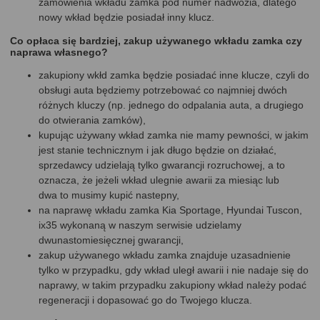
zamówienia wkładu zamka pod numer nadwozia, dlatego
nowy wkład będzie posiadał inny klucz.
Co opłaca się bardziej, zakup używanego wkładu zamka czy
naprawa własnego?
zakupiony wkłd zamka będzie posiadać inne klucze, czyli do
obsługi auta będziemy potrzebować co najmniej dwóch
różnych kluczy (np. jednego do odpalania auta, a drugiego
do otwierania zamków),
kupując używany wkład zamka nie mamy pewności, w jakim
jest stanie technicznym i jak długo będzie on działać,
sprzedawcy udzielają tylko gwarancji rozruchowej, a to
oznacza, że jeżeli wkład ulegnie awarii za miesiąc lub
dwa to musimy kupić nastepny,
na naprawę wkładu zamka Kia Sportage, Hyundai Tuscon,
ix35 wykonaną w naszym serwisie udzielamy
dwunastomiesięcznej gwarancji,
zakup używanego wkładu zamka znajduje uzasadnienie
tylko w przypadku, gdy wkład uległ awarii i nie nadaje się do
naprawy, w takim przypadku zakupiony wkład należy podać
regeneracji i dopasować go do Twojego klucza.