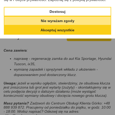
wkład zamka, ale możesz skorzystać także z usług naprawy
stacyjki, elektronikiki klucza lub
wymiany obudowy
. Takie oferty,
dostosowane do Twojego modelu auta, znajdziesz pod spodem w
Dostosuj
rekomendowanych produktach i usługach.
Nie wyrażam zgody
Cena
Akceptuj wszystkie
299,00 PLN
DODAJ DO KOSZYKA
Cena zawiera
:
naprawę - regenerację zamka do aut Kia Sportage, Hyundai
Tuscon, ix35,
wymianę zapadek i sprężynek wkładu z ułożeniem -
dopasowaniem pod dostarczony klucz.
Uwaga:
jeżeli w wyniku oględzin, stwierdzimy, że obudowa klucza
jest zniszczona lub grot jest wytarty (zużyty) - skontaktujemy się w
celu podjęcia decyzji o dalszym działaniu (może wystąpić
konieczność wymiany obudowy i docięcia nowego grotu klucza).
Masz pytania?
Zadzwoń do Centrum Obsługi Klienta Górko: +48
888 939 872. Pracujemy od poniedziałku do piątku, w godz. 10:00
- 18:00.
Wolisz napisać? Odezwij się na adres: