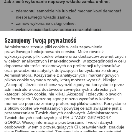
Jak zlecić wykonanie naprawy wkładu zamka online:
zdemontuj samodzielnie lub zleć mechanikowi demontaż
niesprawnego wkładu zamka,
zamów wykonanie usługi online,
wybierz opcję dostawy, odbioru oraz płatności,
w naszym sklepie możesz zamówić odbiór z własnego
Szanujemy Twoją prywatność
domu lub ze wskazanego warsztau,
Administrator stosuje pliki cookie w celu zapewnienia
płatność zrealizujesz za pobraniem, przelewem, lub blikiem,
prawidłowego funkcjonowania serwisu. Może również
zapakuj uszkodzony komponent, przekaż przesyłkę
wykorzystywać pliki cookie własne oraz dostawców zewnętrznych
kurierowi.
w celach analitycznych i marketingowych, w szczególności w celu
dopasowania treści reklamowych do preferencji użytkowników
Czas naprawy:
naprawa wkładu zamka Kia Sportage, Hyundai
oraz powadzenia statystyk dotyczących korzystania ze strony
Tuscon, ix35 w naszym serwisie trwa przeważnie jeden dzień
Administratora. Korzystanie z analitycznych i marketingowych
roboczy, doliczając do tego czas dostarczenia przesyłki do
plików cookie wymaga zgody, którą możesz wyrazić, klikając
naszego warsztatu i z powrotem do Ciebie, naprawioną wkładkę
„Akceptuj”. Jeżeli nie chcesz wyrazić zgody na korzystanie przez
powinieneś otrzymać z powrotem w ciągu
trzech dni roboczych.
administratora oraz dostawców zewnętrznych z określonych
kategorii plików cookie, nie klikaj „Akceptuj” i zdecyduj o swoich
Po zakupie
usługi naprawy - regeneacji
prześlij swoją wkładkę
preferencjach. Wyrażoną zgodę można wycofać w każdym
zamka oraz wszystkie klucze, które do niej posiadasz na nasz
momencie poprzez zmianę preferencji plików cookie. Korzystanie
adres. W trakcie naprawy wszystkie używane zamki przechodzą
z plików cookie we wskazanych powyżej celach związane jest z
gruntowną regenerację oraz mycie w myjce ultradźwiękowej z
przetwarzaniem Twoich danych osobowych. Administratorem
dodatkiem specjalistycznej chemii, w procesie naprawy wkładu
Twoich danych osobowych jest P.H.U "AGD" GRZEGORZ
używamy tylko nowych sprężynek i zapadek.
GÓRKO. Więcej informacji o przetwarzaniu Twoich danych
osobowych, w tym o przysługujących Ci uprawnieniach, znajduje
Szukasz innej usługi?
W naszym serwisie nie tylko naprawisz
się w Polityce prywatności.
Zapoznaj się z polityką prywatności.