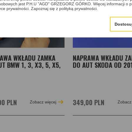
sobowych jest P.H.U "AGD" GRZEGORZ GÓRKO. Więcej informacji o p
tyce prywatności.
Zapoznaj się z polityką prywatności.
Dostosu
AWA WKŁADU ZAMKA
NAPRAWA WKŁADU Z
T BMW 1, 3, X3, 5, X5,
DO AUT SKODA OD 20
00 PLN
349,00 PLN
Zobacz więcej
Zobacz 