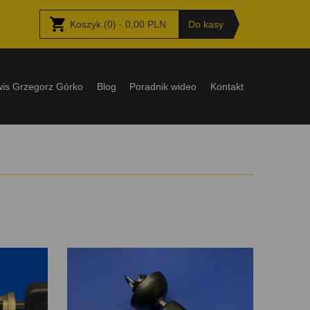
Koszyk
(
0
) ·
0,00
PLN
Do kasy
wis Grzegorz Górko
Blog
Poradnik wideo
Kontakt