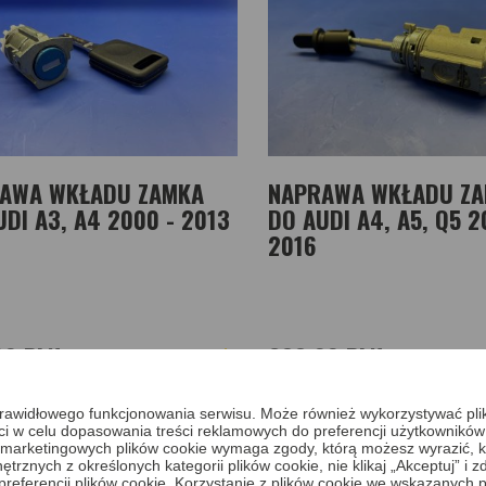
AWA WKŁADU ZAMKA
NAPRAWA WKŁADU Z
UDI A3, A4 2000 - 2013
DO AUDI A4, A5, Q5 2
2016
00 PLN
299,00 PLN
Zobacz więcej
Zobacz 
a prawidłowego funkcjonowania serwisu. Może również wykorzystywać pl
ci w celu dopasowania treści reklamowych do preferencji użytkowników
 i marketingowych plików cookie wymaga zgody, którą możesz wyrazić, kl
trznych z określonych kategorii plików cookie, nie klikaj „Akceptuj” i
erencji plików cookie. Korzystanie z plików cookie we wskazanych p