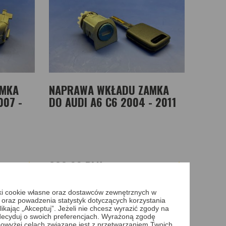
AMKA
NAPRAWA WKŁADU ZAMKA
007 -
DO AUDI A6 C6 2004 - 2011
299,00 PLN
więcej
Zobacz więcej
iki cookie własne oraz dostawców zewnętrznych w
 oraz powadzenia statystyk dotyczących korzystania
ikając „Akceptuj”. Jeżeli nie chcesz wyrazić zgody na
 zdecyduj o swoich preferencjach. Wyrażoną zgodę
owyżej celach związane jest z przetwarzaniem Twoich