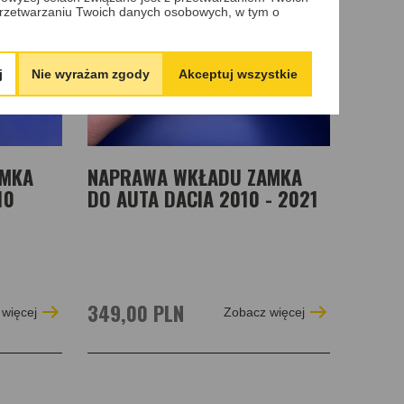
rzetwarzaniu Twoich danych osobowych, w tym o
j
Nie wyrażam zgody
Akceptuj wszystkie
AMKA
NAPRAWA WKŁADU ZAMKA
10
DO AUTA DACIA 2010 - 2021
349,00 PLN
więcej
Zobacz więcej