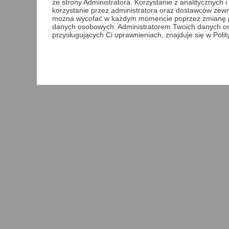
ze strony Administratora. Korzystanie z analitycznych
korzystanie przez administratora oraz dostawców zewnę
można wycofać w każdym momencie poprzez zmianę pref
danych osobowych. Administratorem Twoich danych o
przysługujących Ci uprawnieniach, znajduje się w Poli