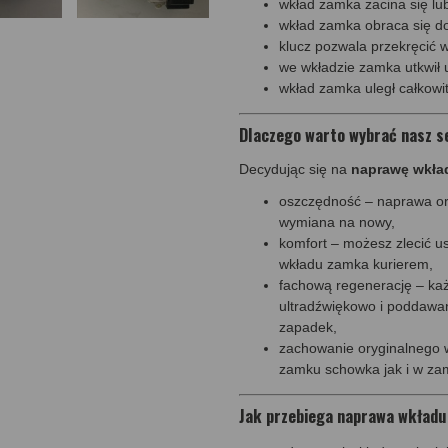
wkład zamka zacina się lub
wkład zamka obraca się d
klucz pozwala przekręcić 
we wkładzie zamka utkwił 
wkład zamka uległ całkowi
Dlaczego warto wybrać nasz 
Decydując się na
naprawę wkła
oszczędność – naprawa or
wymiana na nowy,
komfort – możesz zlecić 
wkładu zamka kurierem,
fachową regenerację – każ
ultradźwiękowo i poddawan
zapadek,
zachowanie oryginalnego w
zamku schowka jak i w za
Jak przebiega naprawa wkład