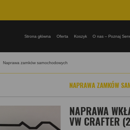
Strona główna
Oferta
Koszyk
O nas – Poznaj Ser
Naprawa zamków samochodowych
NAPRAWA ZAMKÓW S
NAPRAWA WKŁ
VW CRAFTER (2