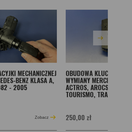
CYJKI MECHANICZNEJ
OBUDOWA KLUCZA Z US
EDES-BENZ KLASA A,
WYMIANY MERCEDES-BEN
982 - 2005
ACTROS, AROCS, ANTOS,
TOURISMO, TRAVEGO 201
250,00 zł
Zobacz