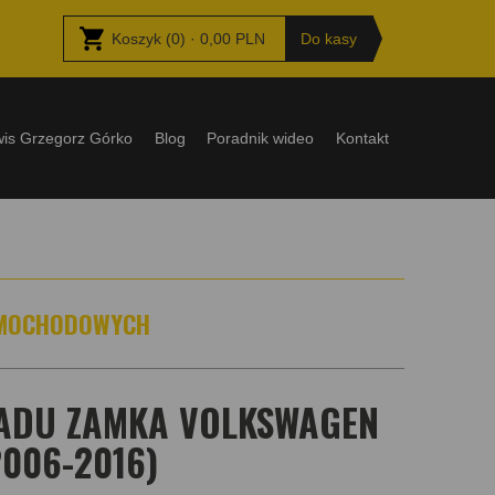
Koszyk
(
0
) ·
0,00
PLN
Do kasy
wis Grzegorz Górko
Blog
Poradnik wideo
Kontakt
AMOCHODOWYCH
ADU ZAMKA VOLKSWAGEN
006-2016)