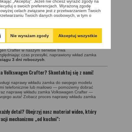
ikając „Akceptuj”. Jeżeli nie chcesz wyrazić zgody na
 zdecyduj o swoich preferencjach. Wyrażoną zgodę
owyżej celach związane jest z przetwarzaniem Twoich
rzetwarzaniu Twoich danych osobowych, w tym o
j
Nie wyrażam zgody
Akceptuj wszystkie
n Crafter w naszym serwisie trwa
ględniając czas przesyłki, naprawiony wkład zamka
ciągu 3 dni roboczych
.
 Volkswagen Crafter? Skontaktuj się z nami!
j usługi naprawy wkładu zamka do swojego modelu
ami telefonicznie lub mailowo — pomożemy dobrać
eraz naprawę wkładu zamka Volkswagen Crafter —
swojego auta! Zobacz proces naprawy wkładu zamka
ażdy detal? Obejrzyj nasz materiał wideo, który
racji mechanizmu „od kuchni”: