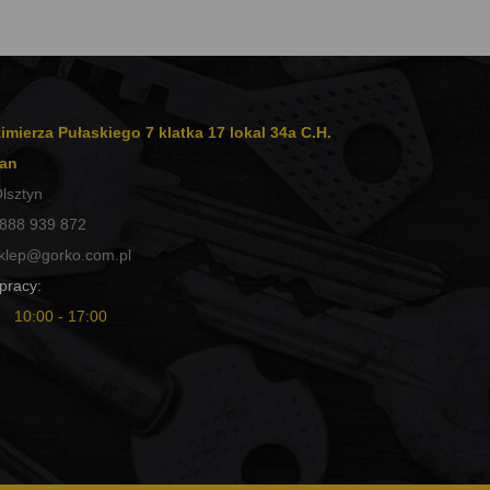
imierza Pułaskiego 7 klatka 17 lokal 34a C.H.
an
lsztyn
888 939 872
klep@gorko.com.pl
pracy:
10:00 - 17:00