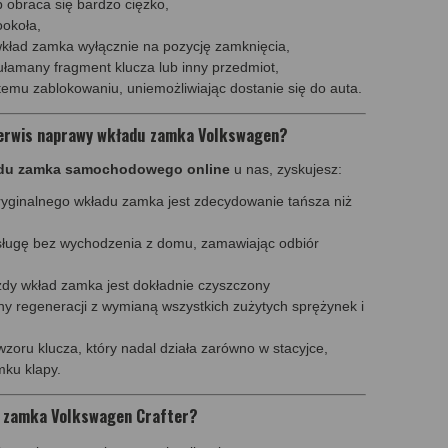
 obraca się bardzo ciężko,
ookoła,
wkład zamka wyłącznie na pozycję zamknięcia,
ułamany fragment klucza lub inny przedmiot,
temu zablokowaniu, uniemożliwiając dostanie się do auta.
serwis naprawy wkładu zamka Volkswagen?
du zamka samochodowego online
u nas, zyskujesz:
yginalnego wkładu zamka jest zdecydowanie tańsza niż
usługę bez wychodzenia z domu, zamawiając odbiór
dy wkład zamka jest dokładnie czyszczony
y regeneracji z wymianą wszystkich zużytych sprężynek i
zoru klucza, który nadal działa zarówno w stacyjce,
mku klapy.
u zamka Volkswagen Crafter?