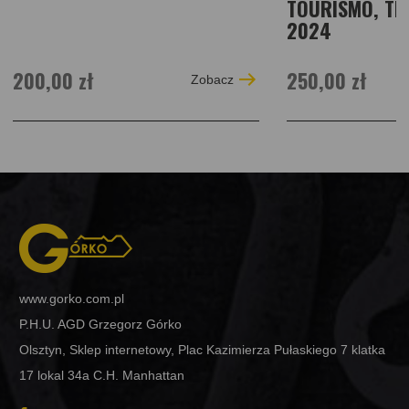
TOURISMO, TR
2024
200,00 zł
250,00 zł
Zobacz
www.gorko.com.pl
P.H.U. AGD Grzegorz Górko
Olsztyn, Sklep internetowy, Plac Kazimierza Pułaskiego 7 klatka
17 lokal 34a C.H. Manhattan