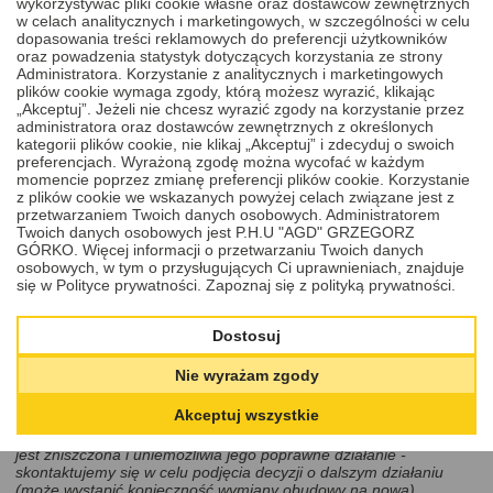
wykorzystywać pliki cookie własne oraz dostawców zewnętrznych
specjalistycznej chemii przeznaczonej do mycia elektroniki. Do
w celach analitycznych i marketingowych, w szczególności w celu
naprawy wykorzystujemy tylko nowe podzespoły, a po jej
dopasowania treści reklamowych do preferencji użytkowników
wykonaniu instalujemy zawsze nowe baterie.
oraz powadzenia statystyk dotyczących korzystania ze strony
Administratora. Korzystanie z analitycznych i marketingowych
Szukasz innej usługi?
W naszym serwisie nie tylko naprawisz
plików cookie wymaga zgody, którą możesz wyrazić, klikając
elektronikę klucza, ale możesz skorzystać także z usług naprawy
„Akceptuj”. Jeżeli nie chcesz wyrazić zgody na korzystanie przez
stacyjki, zamka lub
wymiany obudowy klucza
. Takie oferty,
administratora oraz dostawców zewnętrznych z określonych
dostosowane do Twojego modelu auta, znajdziesz pod spodem w
kategorii plików cookie, nie klikaj „Akceptuj” i zdecyduj o swoich
rekomendowanych produktach i usługach.
preferencjach. Wyrażoną zgodę można wycofać w każdym
momencie poprzez zmianę preferencji plików cookie. Korzystanie
Cena
z plików cookie we wskazanych powyżej celach związane jest z
200,00 PLN
przetwarzaniem Twoich danych osobowych. Administratorem
DODAJ DO KOSZYKA
Twoich danych osobowych jest P.H.U "AGD" GRZEGORZ
GÓRKO. Więcej informacji o przetwarzaniu Twoich danych
osobowych, w tym o przysługujących Ci uprawnieniach, znajduje
się w Polityce prywatności.
Zapoznaj się z polityką prywatności.
Cena zawiera:
mycie w myjce ultradzwiekowej,
Dostosuj
usługę naprawy, regeneracji pilota - klucza Mercedes-Benz
Nie wyrażam zgody
2011 - 2024,
nową baterię firmy Energizer lub Panasonic.
Akceptuj wszystkie
Uwaga:
jeżeli w wyniku oględzin stwierdzimy, że obudowa klucza
jest zniszczona i uniemożliwia jego poprawne działanie -
skontaktujemy się w celu podjęcia decyzji o dalszym działaniu
(może wystąpić konieczność wymiany obudowy na nową).