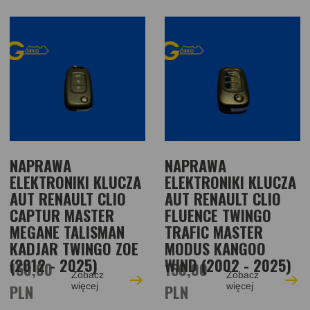
NAPRAWA
NAPRAWA
ELEKTRONIKI KLUCZA
ELEKTRONIKI KLUCZA
AUT RENAULT CLIO
AUT RENAULT CLIO
CAPTUR MASTER
FLUENCE TWINGO
MEGANE TALISMAN
TRAFIC MASTER
KADJAR TWINGO ZOE
MODUS KANGOO
(2012 - 2025)
WIND (2002 - 2025)
150,00
150,00
Zobacz
Zobacz
PLN
więcej
PLN
więcej