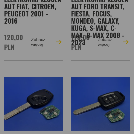
AUT FIAT, CITROEN,
AUT FORD TRANSIT,
PEUGEOT 2001 -
FIESTA, FOCUS,
2016
MONDEO, GALAXY,
KUGA, S-MAX, C-
MAX, B-MAX 2008 -
120,00
170,00
Zobacz
Zobacz
2023
PLN
więcej
PLN
więcej