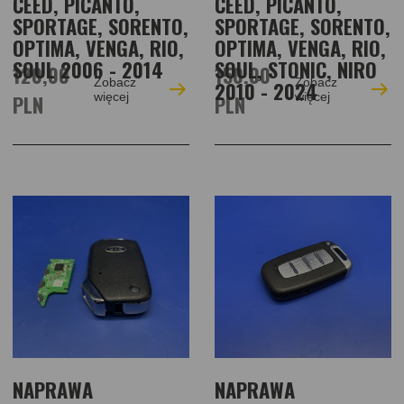
CEED, PICANTO,
CEED, PICANTO,
SPORTAGE, SORENTO,
SPORTAGE, SORENTO,
OPTIMA, VENGA, RIO,
OPTIMA, VENGA, RIO,
SOUL 2006 - 2014
SOUL, STONIC, NIRO
120,00
150,00
Zobacz
Zobacz
2010 - 2024
PLN
więcej
PLN
więcej
NAPRAWA
NAPRAWA