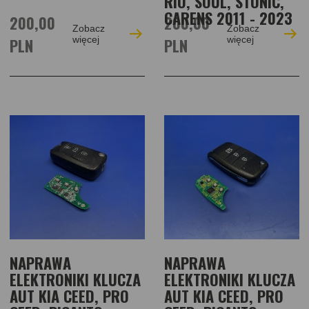
RIO, SOUL, STONIC,
CARENS 2011 - 2023
200,00
200,00
Zobacz
Zobacz
PLN
więcej
PLN
więcej
NAPRAWA
NAPRAWA
ELEKTRONIKI KLUCZA
ELEKTRONIKI KLUCZA
AUT KIA CEED, PRO
AUT KIA CEED, PRO