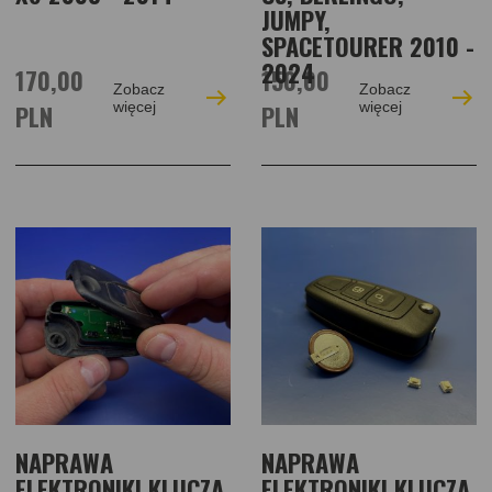
JUMPY,
SPACETOURER 2010 -
2024
170,00
150,00
Zobacz
Zobacz
PLN
więcej
PLN
więcej
NAPRAWA
NAPRAWA
ELEKTRONIKI KLUCZA
ELEKTRONIKI KLUCZA