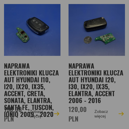
NAPRAWA
NAPRAWA
ELEKTRONIKI KLUCZA
ELEKTRONIKI KLUCZA
AUT HYUNDAI I10,
AUT HYUNDAI I20,
I20, IX20, IX35,
I30, IX20, IX35,
ACCENT, CRETA,
ELANTRA, ACCENT
SONATA, ELANTRA,
2006 - 2016
SANTA FE, TUSCON,
150,00
120,00
Zobacz
Zobacz
IONIQ 2009 - 2020
PLN
więcej
PLN
więcej