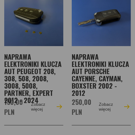
NAPRAWA
NAPRAWA
ELEKTRONIKI KLUCZA
ELEKTRONIKI KLUCZA
AUT PEUGEOT 208,
AUT PORSCHE
308, 508, 2008,
CAYENNE, CAYMAN,
3008, 5008,
BOXSTER 2002 -
PARTNER, EXPERT
2012
2012 - 2024
150,00
250,00
Zobacz
Zobacz
PLN
więcej
PLN
więcej