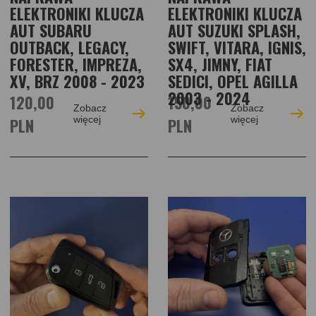
ELEKTRONIKI KLUCZA
ELEKTRONIKI KLUCZA
AUT SUBARU
AUT SUZUKI SPLASH,
OUTBACK, LEGACY,
SWIFT, VITARA, IGNIS,
FORESTER, IMPREZA,
SX4, JIMNY, FIAT
XV, BRZ 2008 - 2023
SEDICI, OPEL AGILLA
2003 - 2024
120,00
150,00
Zobacz
Zobacz
PLN
więcej
PLN
więcej