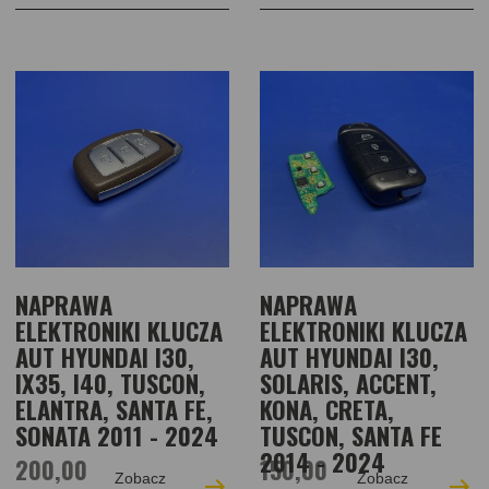
NAPRAWA
NAPRAWA
ELEKTRONIKI KLUCZA
ELEKTRONIKI KLUCZA
AUT HYUNDAI I30,
AUT HYUNDAI I30,
IX35, I40, TUSCON,
SOLARIS, ACCENT,
ELANTRA, SANTA FE,
KONA, CRETA,
SONATA 2011 - 2024
TUSCON, SANTA FE
2014 - 2024
200,00
150,00
Zobacz
Zobacz