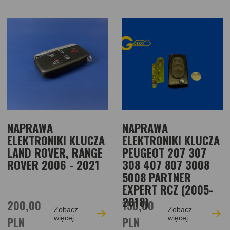
NAPRAWA
NAPRAWA
ELEKTRONIKI KLUCZA
ELEKTRONIKI KLUCZA
LAND ROVER, RANGE
PEUGEOT 207 307
ROVER 2006 - 2021
308 407 807 3008
5008 PARTNER
EXPERT RCZ (2005-
2018)
200,00
150,00
Zobacz
Zobacz
PLN
więcej
PLN
więcej