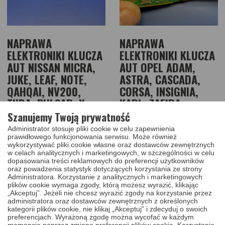
NAPRAWA
NAPRAWA
ELEKTRONIKI KLUCZA
ELEKTRONIKI KLUCZA
AUT NISSAN MICRA,
AUT OPEL ADAM,
JUKE, LEAF, NOTE,
ASTRA, CASCADA,
QAHQAI, NV200,
CORSA, INSIGNIA,
TIIDA, PULSAR, X-
KARL, ZAFIRA,
TRAIL, NAVARA 2010
MOKKA 2002 - 2020
Szanujemy Twoją prywatność
200,00
120,00
Zobacz
Zobacz
- 2020
Administrator stosuje pliki cookie w celu zapewnienia
PLN
więcej
PLN
więcej
prawidłowego funkcjonowania serwisu. Może również
wykorzystywać pliki cookie własne oraz dostawców zewnętrznych
w celach analitycznych i marketingowych, w szczególności w celu
dopasowania treści reklamowych do preferencji użytkowników
oraz powadzenia statystyk dotyczących korzystania ze strony
Administratora. Korzystanie z analitycznych i marketingowych
plików cookie wymaga zgody, którą możesz wyrazić, klikając
„Akceptuj”. Jeżeli nie chcesz wyrazić zgody na korzystanie przez
administratora oraz dostawców zewnętrznych z określonych
kategorii plików cookie, nie klikaj „Akceptuj” i zdecyduj o swoich
preferencjach. Wyrażoną zgodę można wycofać w każdym
momencie poprzez zmianę preferencji plików cookie. Korzystanie