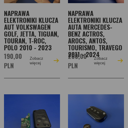
NAPRAWA
NAPRAWA
ELEKTRONIKI KLUCZA
ELEKTRONIKI KLUCZA
AUT VOLKSWAGEN
AUTA MERCEDES-
GOLF, JETTA, TIGUAN,
BENZ ACTROS,
TOURAN, T-ROC,
AROCS, ANTOS,
POLO 2010 - 2023
TOURISMO, TRAVEGO
2011 - 2024
190,00
200,00
Zobacz
Zobacz
PLN
więcej
PLN
więcej