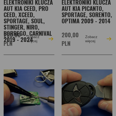
ELEKTRONIKI KLUCZA
ELEKTRONIKI KLUCZA
AUT KIA CEED, PRO
AUT KIA PICANTO,
CEED, XCEED,
SPORTAGE, SORENTO,
SPORTAGE, SOUL,
OPTIMA 2009 - 2014
STINGER, NIRO,
BORREGO, CARNIVAL
200,00
200,00
Zobacz
Zobacz
2019 - 2024
PLN
więcej
PLN
więcej