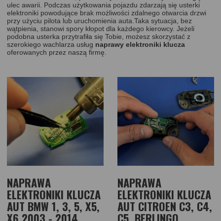
ulec awarii. Podczas użytkowania pojazdu zdarzają się usterki
elektroniki powodujące brak możliwości zdalnego otwarcia drzwi
przy użyciu pilota lub uruchomienia auta.Taka sytuacja, bez
wątpienia, stanowi spory kłopot dla każdego kierowcy. Jeżeli
podobna usterka przytrafiła się Tobie, możesz skorzystać z
szerokiego wachlarza usług
naprawy elektroniki klucza
oferowanych przez naszą firmę.
NAPRAWA
NAPRAWA
ELEKTRONIKI KLUCZA
ELEKTRONIKI KLUCZA
AUT BMW 1, 3, 5, X5,
AUT CITROEN C3, C4,
X6 2003 - 2014
C5, BERLINGO,