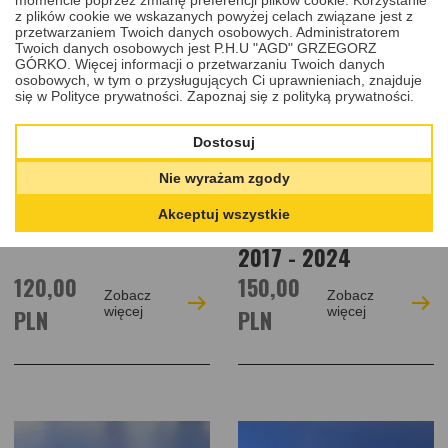
z plików cookie we wskazanych powyżej celach związane jest z
przetwarzaniem Twoich danych osobowych. Administratorem
Twoich danych osobowych jest P.H.U "AGD" GRZEGORZ
GÓRKO. Więcej informacji o przetwarzaniu Twoich danych
osobowych, w tym o przysługujących Ci uprawnieniach, znajduje
się w Polityce prywatności.
Zapoznaj się z polityką prywatności.
NAPRAWA
NAPRAWA
Dostosuj
ELEKTRONIKI KLUCZA
ELEKTRONIKI KLUCZA
AUT OPEL ASTRA,
AUT OPEL COMBO,
Nie wyrażam zgody
VECTRA, OMEGA 1998
CORSA, CROSLAND,
Akceptuj wszystkie
- 2009
GRANDLAND, MOKKA
2017 - 2024
120,00
150,00
Zobacz
Zobacz
PLN
więcej
PLN
więcej