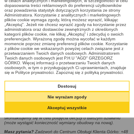
w celach analitycznych i marketingowych, w szczególności w celu
wykonaniu instalujemy zawsze nowe baterie.
dopasowania treści reklamowych do preferencji użytkowników
Szukasz innej usługi?
W naszym serwisie nie tylko naprawisz
oraz powadzenia statystyk dotyczących korzystania ze strony
elektronikę klucza, ale możesz skorzystać także z usług naprawy
Administratora. Korzystanie z analitycznych i marketingowych
stacyjki, zamka lub
wymiany obudowy klucza
. Takie oferty,
plików cookie wymaga zgody, którą możesz wyrazić, klikając
dostosowane do Twojego modelu auta, znajdziesz pod spodem w
„Akceptuj”. Jeżeli nie chcesz wyrazić zgody na korzystanie przez
rekomendowanych produktach i usługach.
administratora oraz dostawców zewnętrznych z określonych
kategorii plików cookie, nie klikaj „Akceptuj” i zdecyduj o swoich
preferencjach. Wyrażoną zgodę można wycofać w każdym
Cena
momencie poprzez zmianę preferencji plików cookie. Korzystanie
120,00 PLN
z plików cookie we wskazanych powyżej celach związane jest z
DODAJ DO KOSZYKA
przetwarzaniem Twoich danych osobowych. Administratorem
Twoich danych osobowych jest P.H.U "AGD" GRZEGORZ
GÓRKO. Więcej informacji o przetwarzaniu Twoich danych
osobowych, w tym o przysługujących Ci uprawnieniach, znajduje
Cena zawiera:
się w Polityce prywatności.
Zapoznaj się z polityką prywatności.
mycie w myjce ultradzwiekowej,
usługę naprawy, regeneracji pilota - klucza Opel 2002 -
Dostosuj
2020,
Nie wyrażam zgody
nową baterię firmy Energizer lub Panasonic.
Akceptuj wszystkie
Uwaga:
jeżeli w wyniku oględzin stwierdzimy, że obudowa klucza
jest zniszczona i uniemożliwia jego poprawne działanie -
skontaktujemy się w celu podjęcia decyzji o dalszym działaniu
(może wystąpić konieczność wymiany obudowy na nową).
Masz pytania?
Zadzwoń do Centrum Obsługi Klienta Górko: +48