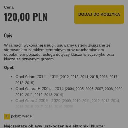
Cena
120,00 PLN
DODAJ DO KOSZYKA
Opis
W ramach wykonanej usługi, usuwamy usterki związane ze
sterowaniem zamkiem centralnym oraz uruchamianiem -
odpalaniem pojazdu, usługa dotyczy klucza w scyzoryku oraz
klucza ze sztywnym grotem.
Opel:
Opel Adam 2012 - 2019
(2012, 2013, 2014, 2015, 2016, 2017,
2018, 2019)
Opel Astara H 2004 - 2014
(2004, 2005, 2006, 2007, 2008, 2009,
2010, 2011, 2012, 2013, 2014)
Opel Astra J 2009 - 2020
(2009, 2010, 2011, 2012, 2013, 2014,
2015, 2016, 2017, 2018, 2019, 2020)
Opel Antara 2006 - 2015
(2006, 2007, 2008, 2009, 2010, 2011,
pokaż więcej
2012, 2013, 2014, 2015)
Opel Cascada 2013 - 2019
(2013, 2014, 2015, 2016, 2017, 2018,
Najczęstsze objawy uszkodzenia elektroniki klucza: