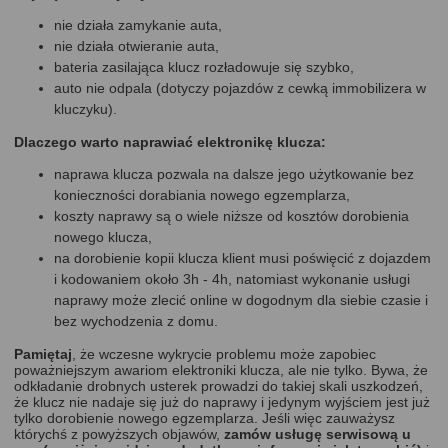
2019)
nie działa zamykanie auta,
Opel Corsa D 2006 - 2014
(2006, 2007, 2008, 2009, 2010, 2011,
nie działa otwieranie auta,
2012, 2013, 2014)
bateria zasilająca klucz rozładowuje się szybko,
Opel Corsa E 2014 - 2019
(2014, 2015, 2016, 2017, 2018, 2019)
auto nie odpala (dotyczy pojazdów z cewką immobilizera w
Opel Combo 2007 - 2011
(2007, 2008, 2009, 2010, 2011)
kluczyku).
Opel Insignia A 2008 - 2017
(2008, 2009, 2010, 2011, 2012,
2013, 2014, 2015, 2016, 2017)
Dlaczego warto naprawiać elektronikę klucza:
Opel Karl 2014 - 2019
(2014, 2015, 2016, 2017, 2018, 2019)
naprawa klucza pozwala na dalsze jego użytkowanie bez
Opel Zafira B 2005 - 2014
(2005, 2006, 2007, 2008, 2009, 2010,
konieczności dorabiania nowego egzemplarza,
2011, 2012, 2013, 2014)
koszty naprawy są o wiele niższe od kosztów dorobienia
Opel Zafira C 2012 - 2019
(2012, 2013, 2014, 2015, 2016, 2017,
nowego klucza,
2018, 2019, 2020)
na dorobienie kopii klucza klient musi poświęcić z dojazdem
Opel Mokka 2012 - 2019
(2012, 2013, 2014, 2015, 2016, 2017,
i kodowaniem około 3h - 4h, natomiast wykonanie usługi
2018, 2019)
naprawy może zlecić online w dogodnym dla siebie czasie i
Opel Meriva A 2006 - 2010
(2006, 2007, 2008, 2009, 2010)
bez wychodzenia z domu.
Opel Tigra B 2004 - 2009
(2004, 2005, 2006, 2007, 2008, 2009)
Opel Vectra C 2002 - 2008
(2002, 2003, 2004, 2005, 2006, 2007,
Pamiętaj
, że wczesne wykrycie problemu może zapobiec
2008)
poważniejszym awariom elektroniki klucza, ale nie tylko. Bywa, że
odkładanie drobnych usterek prowadzi do takiej skali uszkodzeń,
Opel Signum 2003 - 2008
(2003, 2004, 2005, 2006, 2007, 2008)
że klucz nie nadaje się już do naprawy i jedynym wyjściem jest już
tylko dorobienie nowego egzemplarza.
Jeśli więc zauważysz
którychś z powyższych objawów,
zamów usługę serwisową u