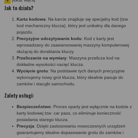
pokaż więcej
2021, 2022)
Jak to działa?
Opel Cascade 2013 – 2019
(2013, 2014, 2015, 2016, 2017,
2018, 2019)
Karta kodowa
: Na karcie znajduje się specjalny kod (tzw.
Opel Corsa D 2006 – 2014
(2006, 2007, 2008, 2009, 2010, 2011,
kod mechaniczny klucza), który jest unikalny dla danego
2012, 2013, 2014)
pojazdu.
Opel Corsa E 2014 – 2019
(2014, 2015, 2016, 2017, 2018, 2019)
Precyzyjne odczytywanie kodu
: Kod z karty jest
Opel Combo C 2001 – 2011
(2001, 2002, 2003, 2004, 2005,
wprowadzany do zaawansowanej maszyny komputerowej
2006, 2007, 2008, 2009, 2010, 2011)
służącej do dorabiania kluczy.
Opel Insignia A 2008 – 2017
(2008, 2009, 2010, 2011, 2012,
Przeliczanie na wymiary
: Maszyna przelicza kod na
2013, 2014, 2015, 2016, 2017)
dokładne wysokości nacięć klucza.
Opel Insignia B 2017 – 2022
(2017, 2018, 2019, 2020, 2021,
Wycięcie grotu
: Na podstawie tych danych precyzyjnie
2022)
wykonujemy nowy grot klucza, który idealnie pasuje do
Opel Signum 2003 – 2008
(2003, 2004, 2005, 2006, 2007, 2008)
zamków i stacyjki samochodu.
Opel Vectra C 2002 – 2008
(2002, 2003, 2004, 2005, 2006,
Zalety usługi:
2007, 2008)
Opel Karl 2014 – 2019
(2014, 2015, 2016, 2017, 2018, 2019)
Opel Meriva A 2003 – 2010
Bezpieczeństwo
: Proces oparty jest wyłącznie na kodzie z
(2003, 2004, 2005, 2006, 2007,
karty kodowej tzw: car pass, co eliminuje konieczność
2008, 2009, 2010)
Opel Meriva B 2010 – 2017
posiadania starego klucza.
(2010, 2011, 2012, 2013, 2014,
Precyzja
: Dzięki zastosowaniu nowoczesnych urządzeń
2015, 2016, 2017)
Opel Mokka A 2012 – 2019
gwarantujemy idealne dopasowanie grotu do zamków i
(2012, 2013, 2014, 2015, 2016, 2017,