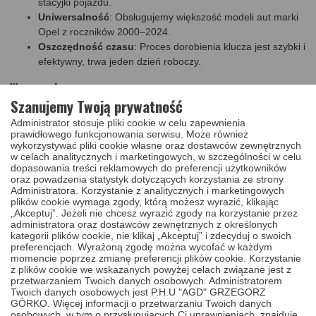
stacyjki pojazdu.
2018, 2019)
Opel Zafira B 2005 – 2014
Uniwersalność
: Obsługujemy większość modeli aut marki
(2005, 2006, 2007, 2008, 2009, 2010,
Opel z roczników 2000–2024.
2011, 2012, 2013, 2014)
Opel Zafira C 2012 – 2019
Oszczędność czasu
: Proces dorobienia klucza jest szybki i
(2012, 2013, 2014, 2015, 2016, 2017,
efektywny, trwa jeden dzień roboczy.
2018, 2019)
Wymagania:
Szanujemy Twoją prywatność
Aby skorzystać z usługi, konieczne jest posiadanie:
Administrator stosuje pliki cookie w celu zapewnienia
prawidłowego funkcjonowania serwisu. Może również
Karty kodowej z kodem mechanicznym, system poprosi Cię
wykorzystywać pliki cookie własne oraz dostawców zewnętrznych
o dodanie jej zdjęcia podczas zamawiania usługi.
w celach analitycznych i marketingowych, w szczególności w celu
dopasowania treści reklamowych do preferencji użytkowników
oraz powadzenia statystyk dotyczących korzystania ze strony
Cena
Administratora. Korzystanie z analitycznych i marketingowych
150,00 PLN
DODAJ DO KOSZYKA
plików cookie wymaga zgody, którą możesz wyrazić, klikając
„Akceptuj”. Jeżeli nie chcesz wyrazić zgody na korzystanie przez
administratora oraz dostawców zewnętrznych z określonych
kategorii plików cookie, nie klikaj „Akceptuj” i zdecyduj o swoich
preferencjach. Wyrażoną zgodę można wycofać w każdym
Cena zawiera:
momencie poprzez zmianę preferencji plików cookie. Korzystanie
z plików cookie we wskazanych powyżej celach związane jest z
Dorobiony grot klucza na podstawie karty kodowej(car
przetwarzaniem Twoich danych osobowych. Administratorem
Twoich danych osobowych jest P.H.U "AGD" GRZEGORZ
pass) do aut Opel 2001 - 2022.
GÓRKO. Więcej informacji o przetwarzaniu Twoich danych
osobowych, w tym o przysługujących Ci uprawnieniach, znajduje