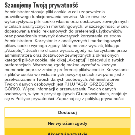
Szanujemy Twoją prywatność
Administrator stosuje pliki cookie w celu zapewnienia
prawidłowego funkcjonowania serwisu. Może również
wykorzystywać pliki cookie własne oraz dostawców zewnętrznych
w celach analitycznych i marketingowych, w szczególności w celu
dopasowania treści reklamowych do preferencji użytkowników
Wyświetl wszystkie warianty
oraz powadzenia statystyk dotyczących korzystania ze strony
Administratora. Korzystanie z analitycznych i marketingowych
plików cookie wymaga zgody, którą możesz wyrazić, klikając
„Akceptuj”. Jeżeli nie chcesz wyrazić zgody na korzystanie przez
Marki
administratora oraz dostawców zewnętrznych z określonych
kategorii plików cookie, nie klikaj „Akceptuj” i zdecyduj o swoich
ALFA ROMEO
preferencjach. Wyrażoną zgodę można wycofać w każdym
AUDI
momencie poprzez zmianę preferencji plików cookie. Korzystanie
BMW
z plików cookie we wskazanych powyżej celach związane jest z
CHRYSLER
CITROEN
przetwarzaniem Twoich danych osobowych. Administratorem
DACIA
Twoich danych osobowych jest P.H.U "AGD" GRZEGORZ
DAF
GÓRKO. Więcej informacji o przetwarzaniu Twoich danych
DODGE
osobowych, w tym o przysługujących Ci uprawnieniach, znajduje
FIAT
się w Polityce prywatności.
Zapoznaj się z polityką prywatności.
FORD
HARLEY DAVIDSON
HONDA
Dostosuj
HYUNDAI
IVECO
JEEP
Nie wyrażam zgody
KIA
LANCIA
LAND ROVER
Akceptuj wszystkie