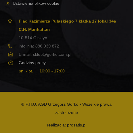
Ustawienia plików cookie
Plac Kazimierza Pułaskiego 7 klatka 17 lokal 34a
C.H. Manhattan
10-514
Olsztyn
infolinia:
888 939 872
E-mail:
sklep@gorko.com.pl
Godziny pracy:
pn. - pt.
10:00 - 17:00
© P.H.U. AGD Grzegorz Górko • Wszelkie prawa
zastrzeżone
realizacja: prosatis.pl