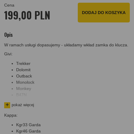
Cena
199,00 PLN
DODAJ DO KOSZYKA
Opis
W ramach usługi dopasujemy - układamy wkład zamka do klucza.
Givi:
Trekker
Dolomit
Outback
Monolock
Monkey
B47N
E47N
pokaż więcej
B360
B34N
Kappa:
B29N
Kgr33 Garda
E300N2
Kgr46 Garda
Skrzynka narzedziowa S250