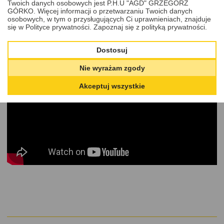
Twoich danych osobowych jest P.H.U "AGD" GRZEGORZ
usługę ułożenia / dopasowania / ujednolicenia / ustawienie
GÓRKO. Więcej informacji o przetwarzaniu Twoich danych
pod dostarczony klucz.
osobowych, w tym o przysługujących Ci uprawnieniach, znajduje
się w Polityce prywatności.
Zapoznaj się z polityką prywatności.
Jeżeli w wyniku oględzin, stwierdzimy, że grot klucza jest zbyt
wytarty (zużyty) - skontaktujemy się w celu podjęcia decyzji o
dalszym działaniu (może wystąpić konieczność docięcia nowego
Dostosuj
grotu).
Nie wyrażam zgody
Obejrzyj materiał wideo z którego dowiesz się
jak dopasowujemy
zamki do klucza.
Akceptuj wszystkie