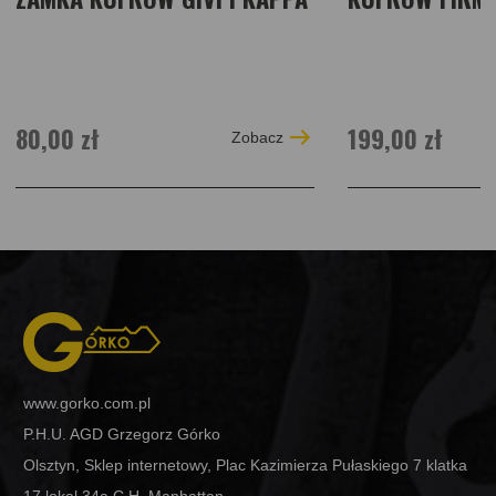
80,00 zł
199,00 zł
Zobacz
www.gorko.com.pl
P.H.U. AGD Grzegorz Górko
Olsztyn, Sklep internetowy, Plac Kazimierza Pułaskiego 7 klatka
17 lokal 34a C.H. Manhattan