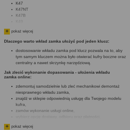
K47
K47NT
K47B
K49
K49NT
pokaż więcej
K33
K46
Dlaczego warto wkład zamka ułożyć pod jeden klucz:
K46NT
dostosowanie wkładu zamka pod klucz pozwala na to, aby
K37
tym samym kluczem można było otwierać kufry boczne oraz
K37NT
centralny a nawet skrzynkę narzędziową.
K35
K35NT
Jak zlecić wykonanie dopasowania - ułożenia wkładu
K26
zamka online:
zdemontuj samodzielnie lub zleć mechanikowi demontaż
niesprawnego wkładu zamka,
znajdź w sklepie odpowiednią usługę dla Twojego modelu
kufra,
zamów wykonanie usługi online,
wybierz opcję dostawy, odbioru oraz płatności,
w naszym sklepie możesz zamówić odbiór z własnego
pokaż więcej
domu, lub ze wskazanego warsztau,