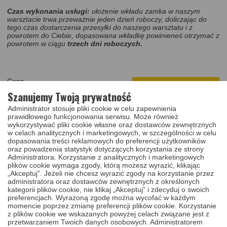
płatność zrealizujesz za pobraniem, przelewem, lub blikiem,
Czas wykonania usługi:
ułożenie
wkładu zamka w naszym
warsztacie trwa przeważnie jeden dzień roboczy, doliczając do
zapakuj uszkodzony komponent, przekaż przesyłkę
tego czas dostarczenia przesyłki do naszego warsztatu i z
kurierowi,
powrotem do Ciebie, dopasowana wkładkę powinieneś otrzymać z
jeżeli nie znalazłeś usługi naprawy wkładu zamka do
powrotem w ciągu
trzech dni roboczych.
swojego pojazdu, napisz lub zadzwoń do nas.
Cena
199,00 PLN
Szanujemy Twoją prywatność
DODAJ DO KOSZYKA
Administrator stosuje pliki cookie w celu zapewnienia
prawidłowego funkcjonowania serwisu. Może również
wykorzystywać pliki cookie własne oraz dostawców zewnętrznych
Po zakupie usługi
ułożenia - dopasowania pod klucz,
prześlij
w celach analitycznych i marketingowych, w szczególności w celu
swój wkład zamka oraz wszystkie klucze, które do niej posiadasz
dopasowania treści reklamowych do preferencji użytkowników
na nasz adres. W trakcie układania zapadek wszystkie
oraz powadzenia statystyk dotyczących korzystania ze strony
używane zamki przechodzą mycie w myjce ultradźwiękowej z
Administratora. Korzystanie z analitycznych i marketingowych
dodatkiem specjalistycznej chemii, w
plików cookie wymaga zgody, którą możesz wyrazić, klikając
procesie dopasowania wkładu używamy tylko nowych sprężynek i
„Akceptuj”. Jeżeli nie chcesz wyrazić zgody na korzystanie przez
zapadek.
administratora oraz dostawców zewnętrznych z określonych
kategorii plików cookie, nie klikaj „Akceptuj” i zdecyduj o swoich
Uwaga:
ułożenie dopasowanie wkładów zamka jest możliwe tylko
preferencjach. Wyrażoną zgodę można wycofać w każdym
w produktach tej samej serii
.
momencie poprzez zmianę preferencji plików cookie. Korzystanie
z plików cookie we wskazanych powyżej celach związane jest z
Cena zawiera:
przetwarzaniem Twoich danych osobowych. Administratorem