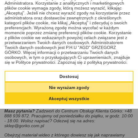
dostosowane do Twojego modelu auta, znajdziesz pod spodem w
Administratora. Korzystanie z analitycznych i marketingowych
rekomendowanych produktach i usługach.
plików cookie wymaga zgody, którą możesz wyrazić, klikając
„Akceptuj”. Jeżeli nie chcesz wyrazić zgody na korzystanie przez
administratora oraz dostawców zewnętrznych z określonych
Cena
kategorii plików cookie, nie klikaj „Akceptuj” i zdecyduj o swoich
200,00 PLN
DODAJ DO KOSZYKA
preferencjach. Wyrażoną zgodę można wycofać w każdym
momencie poprzez zmianę preferencji plików cookie. Korzystanie
z plików cookie we wskazanych powyżej celach związane jest z
przetwarzaniem Twoich danych osobowych. Administratorem
Twoich danych osobowych jest P.H.U "AGD" GRZEGORZ
Cena zawiera:
GÓRKO. Więcej informacji o przetwarzaniu Twoich danych
osobowych, w tym o przysługujących Ci uprawnieniach, znajduje
mycie w myjce ultradzwiekowej,
się w Polityce prywatności.
Zapoznaj się z polityką prywatności.
usługę naprawy, regeneracji pilota - klucza Honda Odyssey,
Elysion 2014 - 2025,
Dostosuj
nową baterię firmy Energizer lub Panasonic.
Uwaga:
jeżeli w wyniku oględzin stwierdzimy, że obudowa klucza
Nie wyrażam zgody
jest zniszczona i uniemożliwia jego poprawne działanie -
skontaktujemy się w celu podjęcia decyzji o dalszym działaniu
Akceptuj wszystkie
(może wystąpić konieczność wymiany obudowy na nową).
Masz pytania?
Zadzwoń do Centrum Obsługi Klienta Górko: +48
888 939 872. Pracujemy od poniedziałku do piątku, w godz. 10:00
- 18:00.
Wolisz napisać? Odezwij się na adres:
sklep@gorko.com.pl
Obejrzyj materiał wideo z którego dowiesz się jak naprawiamy