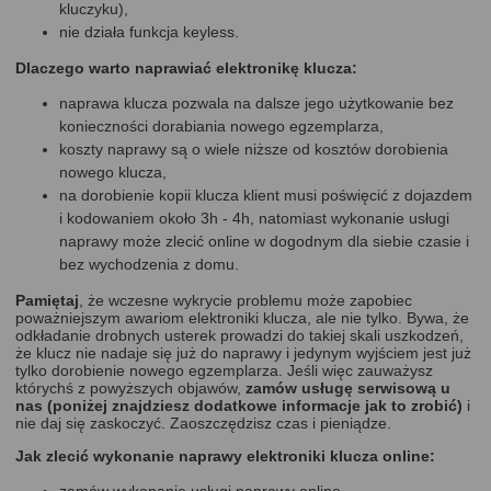
kluczyku),
nie działa funkcja keyless.
Dlaczego warto naprawiać elektronikę klucza:
naprawa klucza pozwala na dalsze jego użytkowanie bez
konieczności dorabiania nowego egzemplarza,
koszty naprawy są o wiele niższe od kosztów dorobienia
nowego klucza,
na dorobienie kopii klucza klient musi poświęcić z dojazdem
i kodowaniem około 3h - 4h, natomiast wykonanie usługi
naprawy może zlecić online w dogodnym dla siebie czasie i
bez wychodzenia z domu.
Pamiętaj
, że wczesne wykrycie problemu może zapobiec
poważniejszym awariom elektroniki klucza, ale nie tylko. Bywa, że
odkładanie drobnych usterek prowadzi do takiej skali uszkodzeń,
że klucz nie nadaje się już do naprawy i jedynym wyjściem jest już
tylko dorobienie nowego egzemplarza.
Jeśli więc zauważysz
którychś z powyższych objawów,
zamów usługę serwisową u
nas
(poniżej znajdziesz dodatkowe informacje jak to zrobić)
i
nie daj się zaskoczyć. Zaoszczędzisz czas i pieniądze.
Jak zlecić wykonanie naprawy elektroniki klucza online: