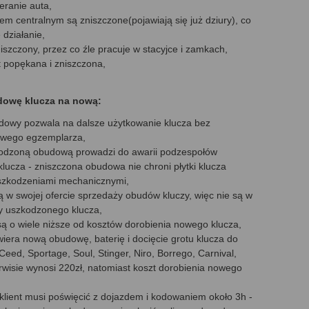
eranie auta,
em centralnym są zniszczone(pojawiają się już dziury), co
działanie,
zniszczony, przez co źle pracuje w stacyjce i zamkach,
t popękana i zniszczona,
dowę klucza na nową:
owy pozwala na dalsze użytkowanie klucza bez
owego egzemplarza,
kodzoną obudową prowadzi do awarii podzespołów
lucza - zniszczona obudowa nie chroni płytki klucza
uszkodzeniami mechanicznymi,
ą w swojej ofercie sprzedaży obudów kluczy, więc nie są w
y uszkodzonego klucza,
 o wiele niższe od kosztów dorobienia nowego klucza,
wiera nową obudowę, baterię i docięcie grotu klucza do
eed, Sportage, Soul, Stinger, Niro, Borrego, Carnival,
wisie wynosi 220zł, natomiast koszt dorobienia nowego
 klient musi poświęcić z dojazdem i kodowaniem około 3h -