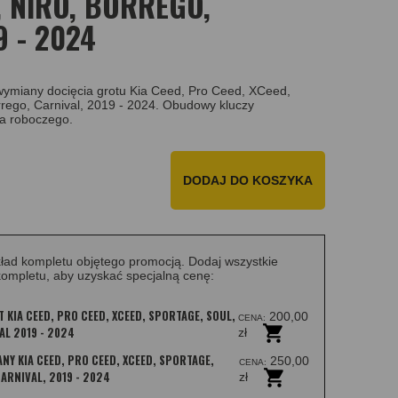
, NIRO, BORREGO,
9 - 2024
ymiany docięcia grotu Kia Ceed, Pro Ceed, XCeed,
orrego, Carnival, 2019 - 2024. Obudowy kluczy
a roboczego.
DODAJ DO KOSZYKA
ład kompletu objętego promocją. Dodaj wszystkie
ompletu, aby uzyskać specjalną cenę:
 KIA CEED, PRO CEED, XCEED, SPORTAGE, SOUL,
200,00
CENA:
AL 2019 - 2024
zł
Y KIA CEED, PRO CEED, XCEED, SPORTAGE,
250,00
CENA:
ARNIVAL, 2019 - 2024
zł