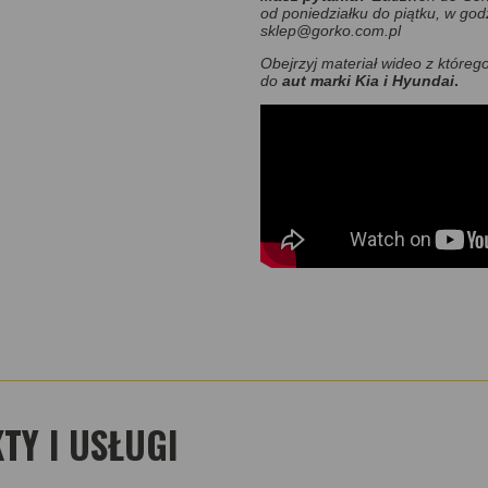
od poniedziałku do piątku, w god
sklep@gorko.com.pl
Obejrzyj materiał wideo z które
do
aut marki
Kia i Hyundai
.
Y I USŁUGI