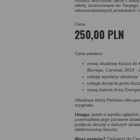
możesz skorzystać także z usług 
oferty, dostosowane do Twojego
rekomendowanych produktach i 
Cena
250,00 PLN
Cena zawiera:
nową obudowę klucza do Ki
Borrego, Carnival, 2019 - 
usługę wymiany obudowy 
usługę docięcia grotu klucz
nową bateria firmy Energiz
Obudowa którą Państwu oferujem
oryginału.
Uwaga:
jeżeli w wyniku oględzin,
uniemożliwia jego porawne dział
podjęcia decyzji o dalszym dział
elektronicznej klucza).
Masz pytania?
Zadzwoń do Cent