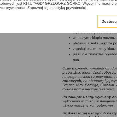
sobowych jest P.H.U "AGD" GRZEGORZ GÓRKO. Więcej informacji o p
Powyższe uszkodzenia mogą spow
tyce prywatności.
Zapoznaj się z polityką prywatności.
uruchomienia pojazdu.
Jak zlecić wykonanie wymiany
Dostosu
zamów wykonanie usługi w
wybierz opcję dostawy, odb
w naszym sklepie możesz 
płatność zrealizujesz za p
zapakuj uszkodzony klucz, 
jeżeli nie znalazłeś obud
nas.
Czas naprawy:
wymiana obudowy
przeważnie jeden dzień roboczy, 
naszego serwisu i z powrotem, 
roboczych,
na obudowę i jej wy
Stinger, Niro, Borrego, Carniva
dwunastomiesięcznej gwarancji.
Po zakupie
usługi wymiany o
wykonaniu wymiany instalujemy z
użyciu maszyny komputerowej.
Szukasz innej usługi?
W naszym