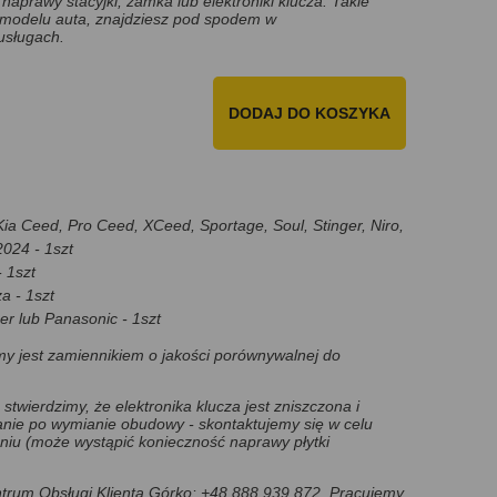
naprawy stacyjki, zamka lub elektroniki klucza. Takie
 modelu auta, znajdziesz pod spodem w
usługach.
DODAJ DO KOSZYKA
a Ceed, Pro Ceed, XCeed, Sportage, Soul, Stinger, Niro,
2024 - 1szt
- 1szt
a - 1szt
er lub Panasonic - 1szt
y jest zamiennikiem o jakości porównywalnej do
 stwierdzimy, że elektronika klucza jest zniszczona i
anie po wymianie obudowy - skontaktujemy się w celu
aniu (może wystąpić konieczność naprawy płytki
rum Obsługi Klienta Górko: +48 888 939 872. Pracujemy