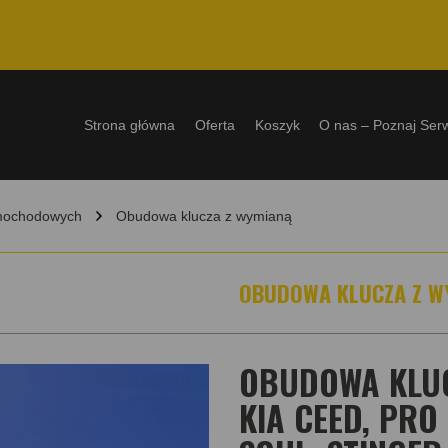
Strona główna
Oferta
Koszyk
O nas – Poznaj Ser
amochodowych
Obudowa klucza z wymianą
OBUDOWA KLUCZA Z W
OBUDOWA KLUC
KIA CEED, PRO