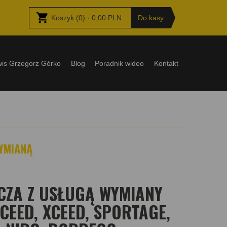
Koszyk
(
0
) ·
0,00
PLN
Do kasy
wis Grzegorz Górko
Blog
Poradnik wideo
Kontakt
YMIANĄ
ZA Z USŁUGĄ WYMIANY
 CEED, XCEED, SPORTAGE,