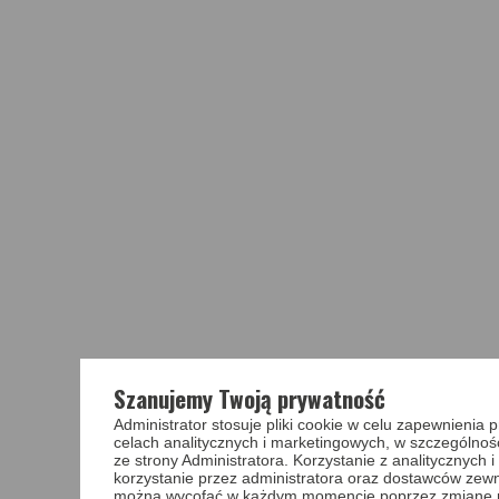
Szanujemy Twoją prywatność
Administrator stosuje pliki cookie w celu zapewnieni
celach analitycznych i marketingowych, w szczególnoś
ze strony Administratora. Korzystanie z analitycznych
korzystanie przez administratora oraz dostawców zewnę
można wycofać w każdym momencie poprzez zmianę pref