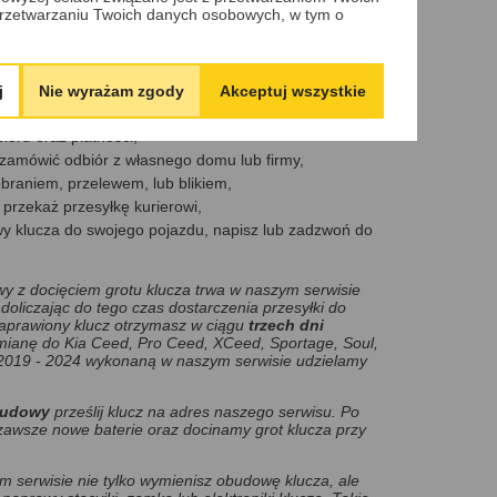
rzetwarzaniu Twoich danych osobowych, w tym o
odować brak możliwości otwarcia, zamknięcia lub
 obudowy klucza online:
j
Nie wyrażam zgody
Akceptuj wszystkie
ymiany online,
ioru oraz płatności,
zamówić odbiór z własnego domu lub firmy,
obraniem, przelewem, lub blikiem,
przekaż przesyłkę kurierowi,
owy klucza do swojego pojazdu, napisz lub zadzwoń do
 z docięciem grotu klucza trwa w naszym serwisie
doliczając do tego czas dostarczenia przesyłki do
naprawiony klucz otrzymasz w ciągu
trzech dni
mianę do Kia Ceed, Pro Ceed, XCeed, Sportage, Soul,
l, 2019 - 2024 wykonaną w naszym serwisie udzielamy
budowy
prześlij klucz na adres naszego serwisu. Po
awsze nowe baterie oraz docinamy grot klucza przy
 serwisie nie tylko wymienisz obudowę klucza, ale