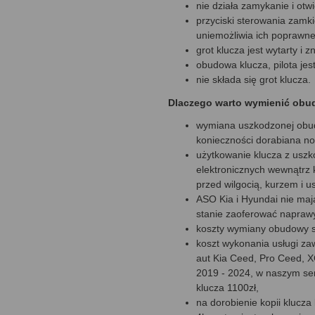
nie działa zamykanie i otwi
przyciski sterowania zamki
uniemożliwia ich poprawne 
grot klucza jest wytarty i 
obudowa klucza, pilota jes
nie składa się grot klucza.
Dlaczego warto wymienić obu
wymiana uszkodzonej obud
konieczności dorabiana n
użytkowanie klucza z usz
elektronicznych wewnątrz k
przed wilgocią, kurzem i 
ASO Kia i Hyundai nie maj
stanie zaoferować napraw
koszty wymiany obudowy są
koszt wykonania usługi za
aut Kia Ceed, Pro Ceed, XC
2019 - 2024, w naszym ser
klucza 1100zł,
na dorobienie kopii klucza