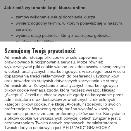
Jak zlecić wykonanie kopii klucza online:
zamów wykonanie usługi dorobienia klucza,
wybierz dogodny termin, w którym pojawisz się w naszym
serwisie,
wybierz opcję płatności, którą zrealizujesz gotówką,
przelewem lub blikiem,
w uwagach podaj następujące informacje: model pojazdu,
Szanujemy Twoją prywatność
rok produkcji, model silnika
, numer vin
(benzyna, diesel itp.)
Administrator stosuje pliki cookie w celu zapewnienia
pojazdu oraz ilość przycisków, które posiada Twój klucz.
prawidłowego funkcjonowania serwisu. Może również
wykorzystywać pliki cookie własne oraz dostawców zewnętrznych
Po zakupie usługi w naszym sklepie, skontaktujemy się z Tobą w
w celach analitycznych i marketingowych, w szczególności w celu
celu potwierdzenia zarezerwowanego terminu wizyty w naszym
dopasowania treści reklamowych do preferencji użytkowników
serwisie, który znajduje się w Olsztynie przy placu Kazimierza
oraz powadzenia statystyk dotyczących korzystania ze strony
Pułaskiego 7 lokal 34a (województwo Warmińsko - Mazurskie).
Administratora. Korzystanie z analitycznych i marketingowych
Nasz serwis jest czynny od poniedziałku do piątku w godzinach od
plików cookie wymaga zgody, którą możesz wyrazić, klikając
10,00 do 18,00.
„Akceptuj”. Jeżeli nie chcesz wyrazić zgody na korzystanie przez
administratora oraz dostawców zewnętrznych z określonych
Czas dorobienia kopii klucza:
dorobienie klucza do auta trwa
kategorii plików cookie, nie klikaj „Akceptuj” i zdecyduj o swoich
naszym serwisie przeważnie od 2 do 3 godzin. Na kopię klucza do
preferencjach. Wyrażoną zgodę można wycofać w każdym
aut Kia Ceed, Pro Ceed, Picanto, Sportage, Sorento, Optima,
momencie poprzez zmianę preferencji plików cookie. Korzystanie
Venga, Rio, Soul, Stonic, Niro 2010 - 2020 wykonaną w naszym
z plików cookie we wskazanych powyżej celach związane jest z
serwisie udzielamy dwunastomiesięcznej gwarancji.
przetwarzaniem Twoich danych osobowych. Administratorem
Twoich danych osobowych jest P.H.U "AGD" GRZEGORZ
Szukasz innej usługi?
W naszym serwisie nie tylko dorobisz