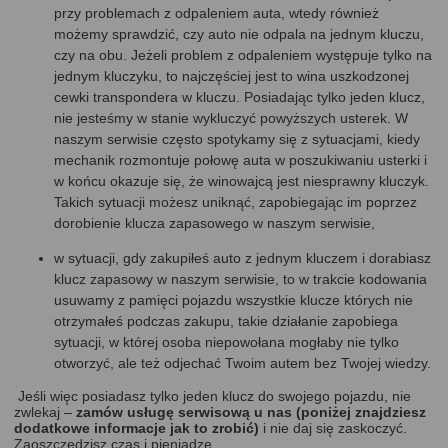
przy problemach z odpaleniem auta, wtedy również
możemy sprawdzić, czy auto nie odpala na jednym kluczu,
czy na obu. Jeżeli problem z odpaleniem występuje tylko na
jednym kluczyku, to najczęściej jest to wina uszkodzonej
cewki transpondera w kluczu. Posiadając tylko jeden klucz,
nie jesteśmy w stanie wykluczyć powyższych usterek. W
naszym serwisie często spotykamy się z sytuacjami, kiedy
mechanik rozmontuje połowę auta w poszukiwaniu usterki i
w końcu okazuje się, że winowajcą jest niesprawny kluczyk.
Takich sytuacji możesz uniknąć, zapobiegając im poprzez
dorobienie klucza zapasowego w naszym serwisie,
w sytuacji, gdy zakupiłeś auto z jednym kluczem i dorabiasz
klucz zapasowy w naszym serwisie, to w trakcie kodowania
usuwamy z pamięci pojazdu wszystkie klucze których nie
otrzymałeś podczas zakupu, takie działanie zapobiega
sytuacji, w której osoba niepowołana mogłaby nie tylko
otworzyć, ale też odjechać Twoim autem bez Twojej wiedzy.
Jeśli więc posiadasz tylko jeden klucz do swojego pojazdu, nie
zwlekaj –
zamów usługę serwisową u nas (poniżej znajdziesz
dodatkowe informacje jak to zrobić)
i nie daj się zaskoczyć.
Zaoszczędzisz czas i pieniądze.