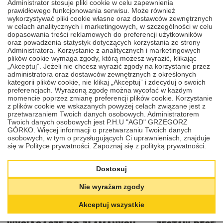
Administrator stosuje pliki cookie w celu zapewnienia
prawidłowego funkcjonowania serwisu. Może również
wykorzystywać pliki cookie własne oraz dostawców zewnętrznych
w celach analitycznych i marketingowych, w szczególności w celu
REKOMENDOWANE
dopasowania treści reklamowych do preferencji użytkowników
oraz powadzenia statystyk dotyczących korzystania ze strony
1
/
4
Administratora. Korzystanie z analitycznych i marketingowych
PRODUKTY I USŁUGI
plików cookie wymaga zgody, którą możesz wyrazić, klikając
„Akceptuj”. Jeżeli nie chcesz wyrazić zgody na korzystanie przez
administratora oraz dostawców zewnętrznych z określonych
kategorii plików cookie, nie klikaj „Akceptuj” i zdecyduj o swoich
Poniżej znajduje się lista rekomendowanych produktów i/lub usług.
preferencjach. Wyrażoną zgodę można wycofać w każdym
Dodanie ich do koszyka nie jest obowiązkowe.
momencie poprzez zmianę preferencji plików cookie. Korzystanie
z plików cookie we wskazanych powyżej celach związane jest z
przetwarzaniem Twoich danych osobowych. Administratorem
Twoich danych osobowych jest P.H.U "AGD" GRZEGORZ
GÓRKO. Więcej informacji o przetwarzaniu Twoich danych
osobowych, w tym o przysługujących Ci uprawnieniach, znajduje
się w Polityce prywatności.
Zapoznaj się z polityką prywatności.
Dostosuj
Nie wyrażam zgody
Akceptuj wszystkie