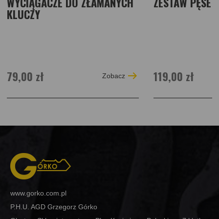
WYCIĄGACZE DO ZŁAMANYCH
ZESTAW PĘSE
KLUCZY
79,00 zł
119,00 zł
Zobacz
www.gorko.com.pl
P.H.U. AGD Grzegorz Górko