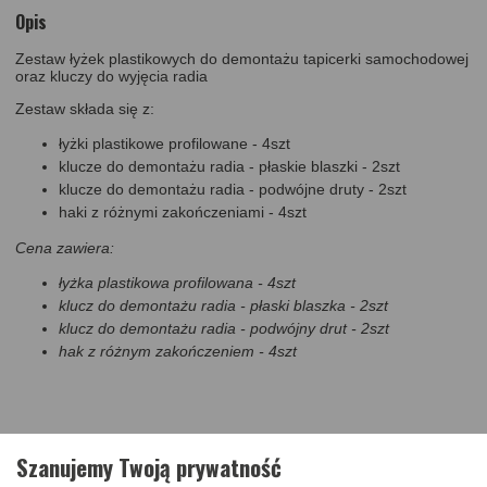
Opis
Zestaw łyżek plastikowych do demontażu tapicerki samochodowej
oraz kluczy do wyjęcia radia
Zestaw składa się z:
łyżki plastikowe profilowane - 4szt
klucze do demontażu radia - płaskie blaszki - 2szt
klucze do demontażu radia - podwójne druty - 2szt
haki z różnymi zakończeniami - 4szt
Cena zawiera:
łyżka plastikowa profilowana - 4szt
klucz do demontażu radia - płaski blaszka - 2szt
klucz do demontażu radia - podwójny drut - 2szt
hak z różnym zakończeniem - 4szt
Szanujemy Twoją prywatność