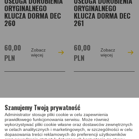
USŁUGA DOROBIENIA
USŁUGA DOROBIENIA
ORYGINALNEGO
ORYGINALNEGO
KLUCZA DORMA DEC
KLUCZA DORMA DEC
260
261
60,00
60,00
Zobacz
Zobacz
PLN
więcej
PLN
więcej
Szanujemy Twoją prywatność
Administrator stosuje pliki cookie w celu zapewnienia
prawidłowego funkcjonowania serwisu. Może również
Marki
wykorzystywać pliki cookie własne oraz dostawców zewnętrznych
w celach analitycznych i marketingowych, w szczególności w celu
ALFA ROMEO
AUDI
dopasowania treści reklamowych do preferencji użytkowników
BMW