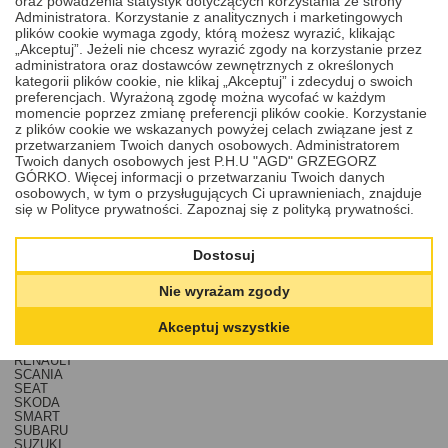
oraz powadzenia statystyk dotyczących korzystania ze strony
CHRYSLER
Administratora. Korzystanie z analitycznych i marketingowych
CITROEN
plików cookie wymaga zgody, którą możesz wyrazić, klikając
DACIA
„Akceptuj”. Jeżeli nie chcesz wyrazić zgody na korzystanie przez
DAF
administratora oraz dostawców zewnętrznych z określonych
DODGE
kategorii plików cookie, nie klikaj „Akceptuj” i zdecyduj o swoich
FIAT
FORD
preferencjach. Wyrażoną zgodę można wycofać w każdym
HARLEY DAVIDSON
momencie poprzez zmianę preferencji plików cookie. Korzystanie
HONDA
z plików cookie we wskazanych powyżej celach związane jest z
HYUNDAI
przetwarzaniem Twoich danych osobowych. Administratorem
IVECO
Twoich danych osobowych jest P.H.U "AGD" GRZEGORZ
JEEP
GÓRKO. Więcej informacji o przetwarzaniu Twoich danych
KIA
osobowych, w tym o przysługujących Ci uprawnieniach, znajduje
LANCIA
LAND ROVER
się w Polityce prywatności.
Zapoznaj się z polityką prywatności.
MAN
MASERATI
MAZDA
Dostosuj
MERCEDES
MINI
Nie wyrażam zgody
MITSUBISHI
NISSAN
OPEL
Akceptuj wszystkie
PEUGEOT
PORSCHE
RENAULT
SCANIA
SEAT
SKODA
SMART
SUBARU
SUZUKI