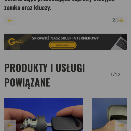
zamka oraz kluczy.
2
/
20
PRODUKTY I USŁUGI
1
/
12
POWIĄZANE