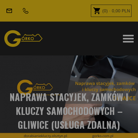
(
0
) ·
0,00
PLN
NAPRAWA STACYJEK, ZAMKÓW I
KLUCZY SAMOCHODOWYCH –
GLIWICE (USŁUGA ZDALNA)