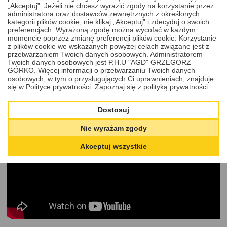
Ile trwa naprawa?
Zwykle od 1 do 2 dni roboczych od
„Akceptuj”. Jeżeli nie chcesz wyrazić zgody na korzystanie przez
momentu otrzymania przesyłki.
administratora oraz dostawców zewnętrznych z określonych
kategorii plików cookie, nie klikaj „Akceptuj” i zdecyduj o swoich
Czy mam gwarancję?
Tak – każda naprawa objęta jest
preferencjach. Wyrażoną zgodę można wycofać w każdym
gwarancją serwisową.
momencie poprzez zmianę preferencji plików cookie. Korzystanie
z plików cookie we wskazanych powyżej celach związane jest z
Co jeśli komponentu nie da się
przetwarzaniem Twoich danych osobowych. Administratorem
naprawić?
Skontaktujemy się z Tobą – możliwe będzie
Twoich danych osobowych jest P.H.U "AGD" GRZEGORZ
zamówienie nowego lub regenerowanego elementu.
GÓRKO. Więcej informacji o przetwarzaniu Twoich danych
osobowych, w tym o przysługujących Ci uprawnieniach, znajduje
się w Polityce prywatności.
Zapoznaj się z polityką prywatności.
Zobacz nas przy pracy? Obejrzyj
filmy
oraz
galerię zdjęć:
Dostosuj
Naprawa stacyjki – film instruktażow
y:
Nie wyrażam zgody
Akceptuj wszystkie