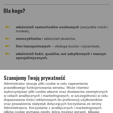
Dla kogo?
właścicieli samochodów osobowych
(wszystkie marki i
modele),
motocyklistów
i właścicieli skuterów,
firm transportowych
– obsługa busów i ciężarówek,
właścicieli łodzi, quadów, aut zabytkowych i maszyn
specjalistycznych.
FAQ – Najczęściej zadawane pytania
Szanujemy Twoją prywatność
Administrator stosuje pliki cookie w celu zapewnienia
prawidłowego funkcjonowania serwisu. Może również
wykorzystywać pliki cookie własne oraz dostawców zewnętrznych
Czy mogę skorzystać z usługi spoza Gliwic?
Tak –
w celach analitycznych i marketingowych, w szczególności w celu
obsługujemy klientów z całej Polski (i nie tylko).
dopasowania treści reklamowych do preferencji użytkowników
oraz powadzenia statystyk dotyczących korzystania ze strony
Jak zapakować komponent do wysyłki?
Element
Administratora. Korzystanie z analitycznych i marketingowych
należy zabezpieczyć folią bąbelkową i kartonem.
plików cookie wymaga zgody, którą możesz wyrazić, klikając