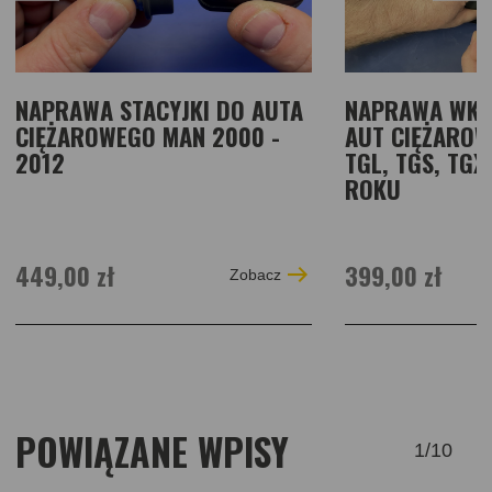
NAPRAWA STACYJKI DO AUTA
NAPRAWA WKŁ
CIĘŻAROWEGO MAN 2000 -
AUT CIĘŻAROW
2012
TGL, TGS, TGX
ROKU
449,00 zł
399,00 zł
Zobacz
POWIĄZANE WPISY
1
/
10