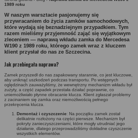
1989 roku
W naszym warsztacie pasjonujemy się
przywracaniem do życia zamków samochodowych,
które wydają się beznadziejnym przypadkiem. Tym
razem mieliśmy przyjemność zająć się wyjątkowym
zleceniem — naprawą wkładu zamka do Mercedesa
W190 z 1989 roku, którego zamek wraz z kluczem
klient przysłał do nas ze Szczecina.
Jak przebiegała naprawa?
Zamek przyszedł do nas zapakowany starannie, co jest kluczowe,
aby uniknąć uszkodzeń podczas transportu. Po wstępnych
oględzinach zauważyliśmy, że wewnętrzny mechanizm wkładu był
zużyty, a część zapadek przestała działać poprawnie, co
uniemożliwiało płynne obracanie klucza. Klient zgłaszał problemy
z zacinaniem się zamka oraz niemożliwością pełnego
przekręcenia klucza.
Demontaż i czyszczenie
: Na początku zamek został
delikatnie rozłożony na części pierwsze. Mechanizm był
pokryty zanieczyszczeniami, które mogły utrudniać jego
działanie, dlatego przeprowadziliśmy dokładne czyszczenie
wszystkich elementów.