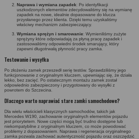
Naprawa i wymiana zapadek
: Po identyfikacji
uszkodzonych elementów zdecydowaliśmy się na wymianę
zapadek na nowe, idealnie dopasowane do klucza
przysłanego przez klienta. Dzięki temu uzyskaliśmy
właściwy mechanizm zabezpieczający.
Wymiana sprężyn i smarowanie
: Wymieniliśmy zużyte
sprężyny które odpowiadają za płyną pracę zapadek i
zastosowaliśmy odpowiedni środek smarujący, który
zapewni długotrwałą płynność pracy zamka.
Testowanie i wysyłka
Po złożeniu zamek przeszedł serię testów. Sprawdziliśmy jego
funkcjonowanie z oryginalnym kluczem, upewniając się, że działa
lekko, bez zacięć. Po ostatecznym montażu zamek został
odpowiednio zabezpieczony i przygotowany do wysyłki z
powrotem do Szczecina.
Dlaczego warto naprawiać stare zamki samochodowe?
Dla wielu właścicieli klasycznych samochodów, takich jak
Mercedes W190, zachowanie oryginalnych elementów pojazdu
jest priorytetem. Nowe części mogą być trudno dostępne lub
niekompatybilne z oryginalnym kluczem, co może powodować
problemy z dopasowaniem. Naprawa i regeneracja oryginalnego
zamka pozwala zachować autentyczność pojazdu oraz oszczędzić