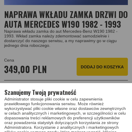
NAPRAWA WKŁADU ZAMKA DRZWI DO
AUTA MERCEDES W190 1982 - 1993
Naprawa wkładu zamka do aut Mercedes-Benz W190 1982 -
1993. Wkład zamka należy zdemontować samodzielnie i
dostarczyć do naszego serwisu, a my naprawimy go w ciągu
jednego dnia roboczego.
Cena
349,00 PLN
DODAJ
DO KOSZYKA
Szanujemy Twoją prywatność
Chcesz zobaczyć, jak naprawiamy zamki? Zapraszamy do
zapoznania się z materiałem fotograficznym z tej realizacji i
Administrator stosuje pliki cookie w celu zapewnienia
prawidłowego funkcjonowania serwisu. Może również
filmami pokazującym jak naprawiamy zamki na naszym kanale
wykorzystywać pliki cookie własne oraz dostawców zewnętrznych
w celach analitycznych i marketingowych, w szczególności w celu
YouTube.
dopasowania treści reklamowych do preferencji użytkowników
oraz powadzenia statystyk dotyczących korzystania ze strony
2
/
5
Administratora. Korzystanie z analitycznych i marketingowych
plików cookie wymaga zgody, którą możesz wyrazić, klikając