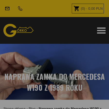
(
0
) ·
0,00
PLN
NAPRAWA ZAMKA DO MERCEDESA
W190 Z 1989 ROKU
Strona główna
›
Blog
›
Naprawa zamka do Mercedesa W190 z