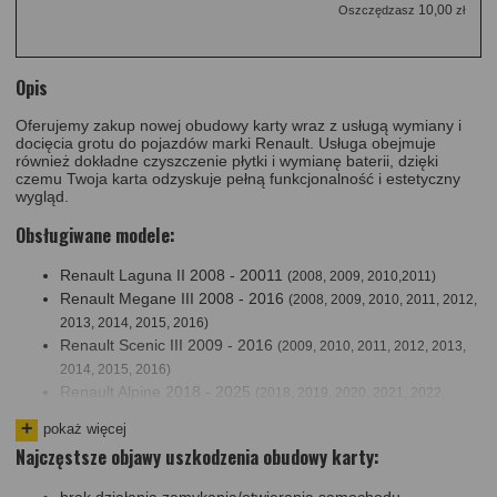
10,00
Oszczędzasz
zł
Opis
Oferujemy zakup nowej obudowy karty wraz z usługą wymiany i
docięcia grotu do pojazdów marki Renault. Usługa obejmuje
również dokładne czyszczenie płytki i wymianę baterii, dzięki
czemu Twoja karta odzyskuje pełną funkcjonalność i estetyczny
wygląd.
Obsługiwane modele:
Renault Laguna II 2008 - 20011
(2008, 2009, 2010,2011)
Renault Megane III 2008 - 2016
(2008, 2009, 2010, 2011, 2012,
2013, 2014, 2015, 2016)
Renault Scenic III 2009 - 2016
(2009, 2010, 2011, 2012, 2013,
2014, 2015, 2016)
Renault Alpine 2018 - 2025
(2018, 2019, 2020, 2021, 2022,
2023, 2024, 2025)
pokaż więcej
Renault Captur I 2015 - 2019
(2015, 2016, 2017, 2018, 2019)
Najczęstsze objawy uszkodzenia obudowy karty:
Renault Clio IV 2012 - 2019
(2012, 2013, 2014, 2015, 2016,
2017, 2018, 2019)
brak działania zamykania/otwierania samochodu,