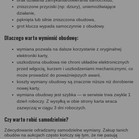
Renault Fluence 2009 - 2016
(2009, 2010, 2011, 2012, 2013,
zniszczone przyciski (np: dziury), uniemożliwiające
2014, 2015, 2016)
działanie,
Renault Kadjar 2015 - 2023
(2015, 2016, 2017, 2018, 2019,
pęknięta lub silnie zniszczona obudowa,
2020, 2021, 2022, 2023)
grot klucza wypada samoczynnie z obudowy.
Renault Koleos I 2008 - 2015
(2008, 2009, 2010, 2011, 2012,
Dlaczego warto wymienić obudowę:
2013, 2014, 2015)
Renault Zoe 2013 - 2019
(2013, 2014, 2015, 2016, 2017, 2018,
wymiana pozwala na dalsze korzystanie z oryginalnej
2019)
Renault Trafic III 2014 - 2019
elektroniki karty,
(2014, 2015, 2016, 2017, 2018,
uszkodzona obudowa nie chroni układów elektronicznych
2019)
przed wilgocią, kurzem i uszkodzeniami mechanicznymi, co
może prowadzić do poważniejszych awarii,
koszty wymiany obudowy są znacznie niższe niż dorobienie
nowej karty,
wymiana obudowy jest szybka — w serwisie trwa zwykle 1
dzień roboczy. Z wysyłką w obie strony karta wraca
zazwyczaj w ciągu 3 dni roboczych.
Czy warto robić samodzielnie?
Zdecydowanie odradzamy samodzielne wymiany. Zakup tanich
obudów na aukcjach często kończy się tym, że nie pasują