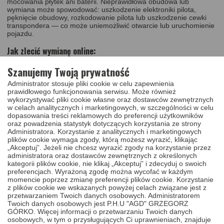
mocowania płytek ani baterii. Nieprawidłowa obudowa lub
wymiana może spowodować: uszkodzenie elektroniki pilota,
pęknięcie obudowy, rozkodowanie pilota lub uszkodzenie cewki
transpondera — co może uniemożliwić otwarcie lub uruchomienie
pojazdu.
Jak zlecić wymianę online:
Szanujemy Twoją prywatność
Zamów usługę wymiany w sklepie.
Wybierz dogodną formę dostawy i płatności. Możesz
Administrator stosuje pliki cookie w celu zapewnienia
zamówić odbiór przesyłki z domu lub firmy.
prawidłowego funkcjonowania serwisu. Może również
wykorzystywać pliki cookie własne oraz dostawców zewnętrznych
Zapakuj uszkodzoną kartę i przekaż kurierowi.
w celach analitycznych i marketingowych, w szczególności w celu
Jeśli nie znalazłeś obudowy do swojego modelu —
dopasowania treści reklamowych do preferencji użytkowników
skontaktuj się z nami.
oraz powadzenia statystyk dotyczących korzystania ze strony
Administratora. Korzystanie z analitycznych i marketingowych
Czas realizacji i gwarancja:
plików cookie wymaga zgody, którą możesz wyrazić, klikając
„Akceptuj”. Jeżeli nie chcesz wyrazić zgody na korzystanie przez
administratora oraz dostawców zewnętrznych z określonych
wymiana obudowy wraz z docięciem grotu – zazwyczaj 1
kategorii plików cookie, nie klikaj „Akceptuj” i zdecyduj o swoich
dzień roboczy, czas realizacji liczony jest od momentu
preferencjach. Wyrażoną zgodę można wycofać w każdym
otrzymania karty w naszym serwisie,
momencie poprzez zmianę preferencji plików cookie. Korzystanie
z plików cookie we wskazanych powyżej celach związane jest z
z uwzględnieniem wysyłki: zwykle do 3 dni roboczych,
przetwarzaniem Twoich danych osobowych. Administratorem
gwarancja: 12 miesięcy na obudowę i wymianę wykonane w
Twoich danych osobowych jest P.H.U "AGD" GRZEGORZ
naszym serwisie.
GÓRKO. Więcej informacji o przetwarzaniu Twoich danych
osobowych, w tym o przysługujących Ci uprawnieniach, znajduje