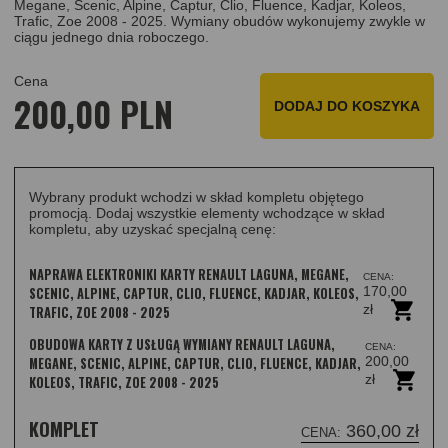
Megane, Scenic, Alpine, Captur, Clio, Fluence, Kadjar, Koleos,
Trafic, Zoe 2008 - 2025. Wymiany obudów wykonujemy zwykle w
ciągu jednego dnia roboczego.
Cena
200,00 PLN
DODAJ DO KOSZYKA
Wybrany produkt wchodzi w skład kompletu objętego
promocją. Dodaj wszystkie elementy wchodzące w skład
kompletu, aby uzyskać specjalną cenę:
NAPRAWA ELEKTRONIKI KARTY RENAULT LAGUNA, MEGANE,
CENA:
170,00
SCENIC, ALPINE, CAPTUR, CLIO, FLUENCE, KADJAR, KOLEOS,
zł
TRAFIC, ZOE 2008 - 2025
OBUDOWA KARTY Z USŁUGĄ WYMIANY RENAULT LAGUNA,
CENA:
200,00
MEGANE, SCENIC, ALPINE, CAPTUR, CLIO, FLUENCE, KADJAR,
zł
KOLEOS, TRAFIC, ZOE 2008 - 2025
KOMPLET
360,00 zł
CENA: