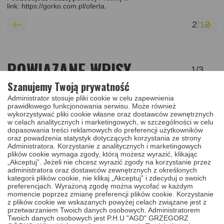
link:
https://gorko.com.pl/oferta
.
2
/
12
POWIĄZANE WPISY
1
/
3
Szanujemy Twoją prywatność
Administrator stosuje pliki cookie w celu zapewnienia
prawidłowego funkcjonowania serwisu. Może również
wykorzystywać pliki cookie własne oraz dostawców zewnętrznych
w celach analitycznych i marketingowych, w szczególności w celu
dopasowania treści reklamowych do preferencji użytkowników
oraz powadzenia statystyk dotyczących korzystania ze strony
Administratora. Korzystanie z analitycznych i marketingowych
plików cookie wymaga zgody, którą możesz wyrazić, klikając
„Akceptuj”. Jeżeli nie chcesz wyrazić zgody na korzystanie przez
administratora oraz dostawców zewnętrznych z określonych
kategorii plików cookie, nie klikaj „Akceptuj” i zdecyduj o swoich
preferencjach. Wyrażoną zgodę można wycofać w każdym
momencie poprzez zmianę preferencji plików cookie. Korzystanie
NAPRAWA STACYJKI DO
JAK DORABIAM
z plików cookie we wskazanych powyżej celach związane jest z
przetwarzaniem Twoich danych osobowych. Administratorem
POJAZDU TOYOTA RAV4 II
GROT KLUCZA
Twoich danych osobowych jest P.H.U "AGD" GRZEGORZ