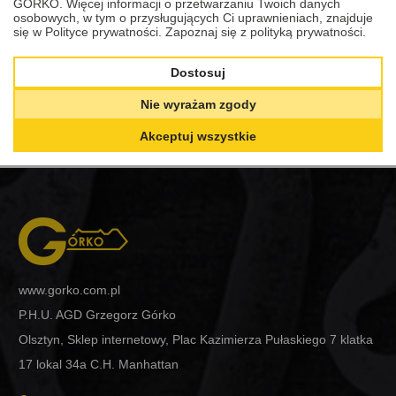
SAMOCHODU SU
GÓRKO. Więcej informacji o przetwarzaniu Twoich danych
osobowych, w tym o przysługujących Ci uprawnieniach, znajduje
Zobacz
się w Polityce prywatności.
Zapoznaj się z polityką prywatności.
Dostosuj
Nie wyrażam zgody
Akceptuj wszystkie
www.gorko.com.pl
P.H.U. AGD Grzegorz Górko
Olsztyn, Sklep internetowy, Plac Kazimierza Pułaskiego 7 klatka
17 lokal 34a C.H. Manhattan