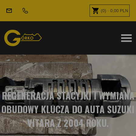
(
0
) ·
0,00
PLN
REGENERACJA STACYJKI I WYMIANA
OBUDOWY KLUCZA DO AUTA SUZUKI
VITARA Z 2004 ROKU.