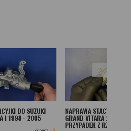
CYJKI DO SUZUKI
NAPRAWA STACYJKI SUZ
 I 1998 - 2005
GRAND VITARA 2.0 HDI (
PRZYPADEK Z RZESZOWA
Zobacz