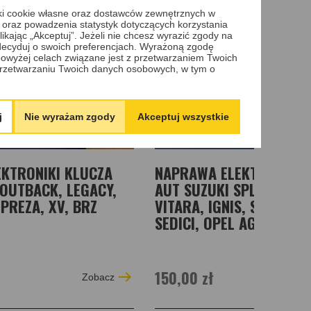
iki cookie własne oraz dostawców zewnętrznych w
 oraz powadzenia statystyk dotyczących korzystania
ikając „Akceptuj”. Jeżeli nie chcesz wyrazić zgody na
 zdecyduj o swoich preferencjach. Wyrażoną zgodę
owyżej celach związane jest z przetwarzaniem Twoich
rzetwarzaniu Twoich danych osobowych, w tym o
j
Nie wyrażam zgody
Akceptuj wszystkie
KTRONIKI KLUCZA
NAPRAWA ELEKTRONIKI 
OUTBACK, LEGACY,
AUT SUZUKI SPLASH, SWI
PREZA, XV, BRZ
VITARA, IGNIS, SX4, JIMN
SEDICI, OPEL AGILLA 20
150,00 zł
Zobacz