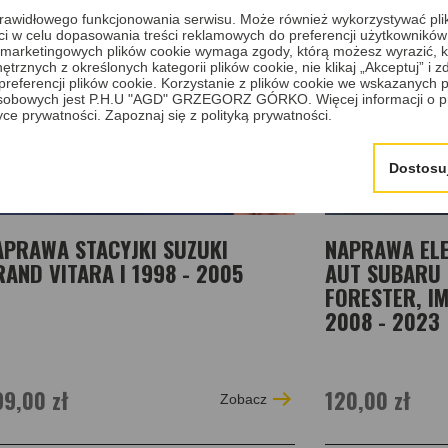
a prawidłowego funkcjonowania serwisu. Może również wykorzystywać pl
ci w celu dopasowania treści reklamowych do preferencji użytkowników
 i marketingowych plików cookie wymaga zgody, którą możesz wyrazić, kl
trznych z określonych kategorii plików cookie, nie klikaj „Akceptuj” i
erencji plików cookie. Korzystanie z plików cookie we wskazanych p
sobowych jest P.H.U "AGD" GRZEGORZ GÓRKO. Więcej informacji o p
tyce prywatności.
Zapoznaj się z polityką prywatności.
Dostosu
APRAWA STACYJKI SUZUKI
NAPRAWA ELE
AND VITARA I 1998 - 2005
AUT SUBARU 
FORESTER, IM
2008 - 2023
9,00 zł
120,00 zł
Zobacz