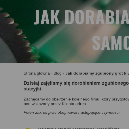
JAK DORABIA
SAMO
Strona główna
›
Blog
›
Jak dorabiamy zgubiony grot k
Dzisiaj zajęlismy się dorobieniem zgubionego
stacyjki.
Zachęcamy do obejrzenie kolejnego filmu, który przygot
pod wskazany przez Klienta adres.
Pełen zakres prac obejmował następujące czynności:
rozłożenie stacyjki dostarczonej przez klienta,