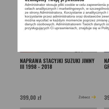
Administrator stosuje pliki cookie w celu zapewnieni
celach analitycznych i marketingowych, w szczególnoś
ze strony Administratora. Korzystanie z analitycznych
korzystanie przez administratora oraz dostawców zewnę
można wycofać w każdym momencie poprzez zmianę pref
danych osobowych. Administratorem Twoich danych o
przysługujących Ci uprawnieniach, znajduje się w Poli
NAPRAWA STACYJKI SUZUKI JIMNY
N
III 1998 - 2018
GR
399,00 zł
39
Zobacz