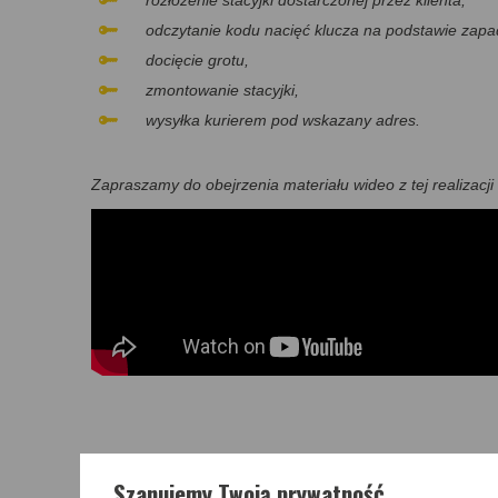
odczytanie kodu nacięć klucza na podstawie zapa
docięcie grotu,
zmontowanie stacyjki,
wysyłka kurierem pod wskazany adres.
Zapraszamy do obejrzenia materiału wideo z tej realizacji
PRODUKTY I USŁUGI POWI
Szanujemy Twoją prywatność