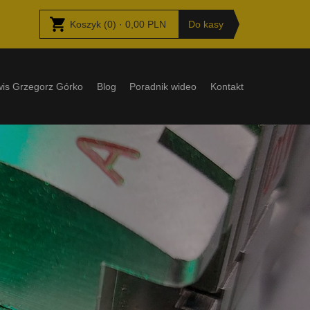
Koszyk
(
0
) ·
0,00
PLN
Do kasy
wis Grzegorz Górko
Blog
Poradnik wideo
Kontakt