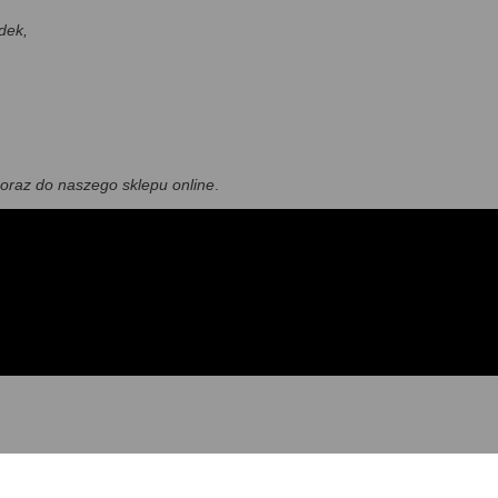
dek,
oraz do naszego
sklepu online
.
ĄZANE