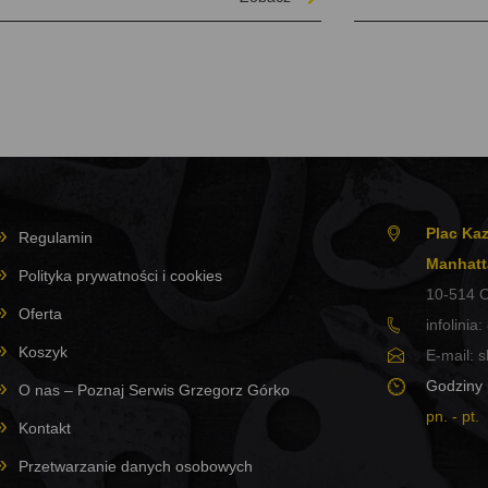
Plac Kaz
Regulamin
Manhatt
Polityka prywatności i cookies
10-514
O
Oferta
infolinia:
Koszyk
E-mail:
s
Godziny 
O nas – Poznaj Serwis Grzegorz Górko
pn. - pt.
Kontakt
Przetwarzanie danych osobowych