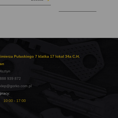
imierza Pułaskiego 7 klatka 17 lokal 34a C.H.
an
lsztyn
888 939 872
klep@gorko.com.pl
pracy:
10:00 - 17:00