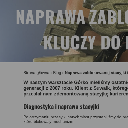
NAPRAWA ZABLO
KLUCZY DO 
Strona główna
›
Blog
›
Naprawa zablokowanej stacyjki i
W naszym warsztacie Górko mieliśmy ostatnio
generacji z 2007 roku. Klient z Suwałk, któr
przesłał nam zdemontowaną stacyjkę kuriere
Diagnostyka i naprawa stacyjki
Po otrzymaniu przesyłki natychmiast przystąpiliśmy do pra
które blokowały mechanizm.