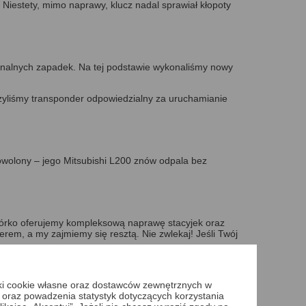
Niestety, mimo naprawy, klucz nadal sprawiał kłopoty
ginalnych zapadek. Na tej podstawie wykonaliśmy nowy
ożyliśmy transponder odpowiedzialny za uruchamianie
dowolony – jego Mitsubishi L200 znów odpala bez
Górko oferujemy kompleksową naprawę stacyjek oraz
erem, a my zajmiemy się resztą. Nie zwlekaj! Jeśli Twój
L200 I, II, III, IV, V 1993 -
iki cookie własne oraz dostawców zewnętrznych w
 oraz powadzenia statystyk dotyczących korzystania