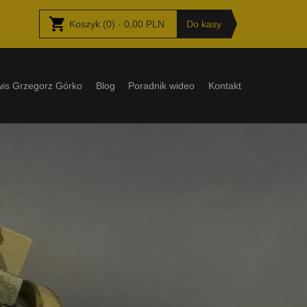
Koszyk
(
0
) ·
0,00
PLN
Do kasy
wis Grzegorz Górko
Blog
Poradnik wideo
Kontakt