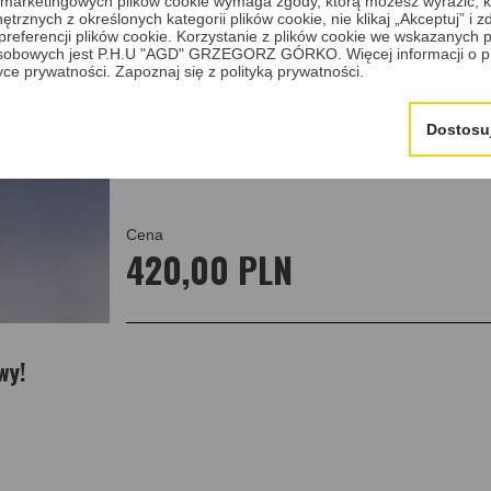
 i marketingowych plików cookie wymaga zgody, którą możesz wyrazić, kl
trznych z określonych kategorii plików cookie, nie klikaj „Akceptuj” i
Naprawa stacyjki do aut Mitsubishi L200 produkowa
erencji plików cookie. Korzystanie z plików cookie we wskazanych p
zdemontować samodzielnie i dostarczyć do naszego 
sobowych jest P.H.U "AGD" GRZEGORZ GÓRKO. Więcej informacji o p
roboczego.
tyce prywatności.
Zapoznaj się z polityką prywatności.
Dostosu
Cena
420,00 PLN
wy!