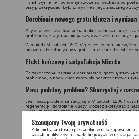
Po ich wymianie i ponownym złożeniu mechanizmu postanow
przy przekręcaniu. Było to wynikiem jego znacznego zużyc
Dorobienie nowego grotu klucza i wymiana
Aby zapewnić klientowi pełną funkcjonalność stacyjki i 
grot klucza, który idealnie pasował zarówno do stacyjki, j
W modelu Mitsubishi L200 IV grot jest integralną części
pojazdu i docięliśmy nowy grot – teraz klucz działał bez 
Efekt końcowy i satysfakcja klienta
Po zakończonej naprawie oraz testach, gotową stacyjkę w
problemów, a nowy klucz zapewnia bezproblemowe użytkow
Masz podobny problem? Skorzystaj z naszej
Jeśli masz problem ze stacyjką w Mitsubishi L200 (rocz
regenerację i dorabianie kluczy. Możesz skorzystać z nasz
klucz lub stacyjka sprawiają problemy, skontaktuj się z n
Szanujemy Twoją prywatność
Administrator stosuje pliki cookie w celu zapewnieni
celach analitycznych i marketingowych, w szczególnoś