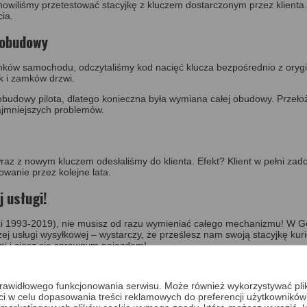
iliśmy przetestować stacyjkę z kluczem dostarczonym przez klienta. 
ia.
 obudowy
zamków samochodu, odczytaliśmy kod nacięć klucza bezpośrednio z ory
ak i zamków drzwi.
ą obudowy pilota, dlatego konieczna była wymiana całej obudowy. Przeł
najmniejszych problemów.
raz z nowym kluczem odesłaliśmy do klienta. Efekt? Klient w pełni za
anie przez kolejne lata.
 usługi!
niki 1993-2019), nie musisz od razu wymieniać całego mechanizmu! W 
ej usługi wysyłkowej – wystarczy, że prześlesz nam swoją stacyjkę kuri
ami i ciesz się sprawnym pojazdem!
NAPRAWA STACYJKI MITSUBISHI 
a prawidłowego funkcjonowania serwisu. Może również wykorzystywać pl
2019
ci w celu dopasowania treści reklamowych do preferencji użytkowników