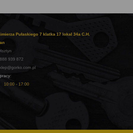
imierza Pułaskiego 7 klatka 17 lokal 34a C.H.
an
lsztyn
888 939 872
klep@gorko.com.pl
pracy:
10:00 - 17:00