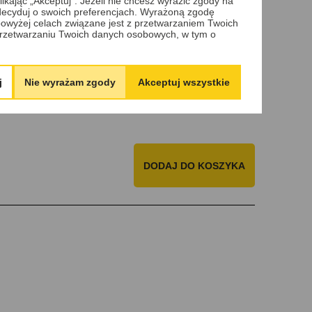
ikając „Akceptuj”. Jeżeli nie chcesz wyrazić zgody na
 zdecyduj o swoich preferencjach. Wyrażoną zgodę
nych od 1993 do 2019 roku. Stacyjkę należy
owyżej celach związane jest z przetwarzaniem Twoich
serwisu, a my naprawimy ją w ciągu jednego dnia
rzetwarzaniu Twoich danych osobowych, w tym o
j
Nie wyrażam zgody
Akceptuj wszystkie
DODAJ
DO KOSZYKA