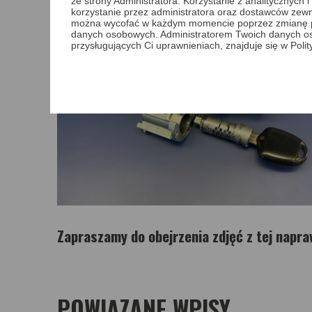
ze strony Administratora. Korzystanie z analitycznych
korzystanie przez administratora oraz dostawców zewnę
można wycofać w każdym momencie poprzez zmianę pref
danych osobowych. Administratorem Twoich danych o
przysługujących Ci uprawnieniach, znajduje się w Poli
Zapraszamy do obejrzenia zdjęć z tej napra
POWIĄZANE WPISY