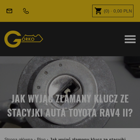
(
0
) ·
0,00
PLN
JAK WYJĄĆ ZŁAMANY KLUCZ ZE
STACYJKI AUTA TOYOTA RAV4 II?
Strona główna
›
Blog
›
Jak wyjąć złamany klucz ze stacyjki