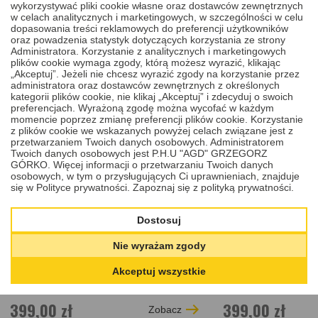
POWIĄZANE
wykorzystywać pliki cookie własne oraz dostawców zewnętrznych
w celach analitycznych i marketingowych, w szczególności w celu
dopasowania treści reklamowych do preferencji użytkowników
oraz powadzenia statystyk dotyczących korzystania ze strony
Administratora. Korzystanie z analitycznych i marketingowych
plików cookie wymaga zgody, którą możesz wyrazić, klikając
„Akceptuj”. Jeżeli nie chcesz wyrazić zgody na korzystanie przez
administratora oraz dostawców zewnętrznych z określonych
kategorii plików cookie, nie klikaj „Akceptuj” i zdecyduj o swoich
preferencjach. Wyrażoną zgodę można wycofać w każdym
momencie poprzez zmianę preferencji plików cookie. Korzystanie
z plików cookie we wskazanych powyżej celach związane jest z
przetwarzaniem Twoich danych osobowych. Administratorem
Twoich danych osobowych jest P.H.U "AGD" GRZEGORZ
GÓRKO. Więcej informacji o przetwarzaniu Twoich danych
osobowych, w tym o przysługujących Ci uprawnieniach, znajduje
się w Polityce prywatności.
Zapoznaj się z polityką prywatności.
NAPRAWA STACYJKI SUZUKI
NAPRAWA STAC
JIMNY III 1998 - 2018
GRAND VITARA 
Dostosuj
Nie wyrażam zgody
Akceptuj wszystkie
399,00 zł
399,00 zł
Zobacz