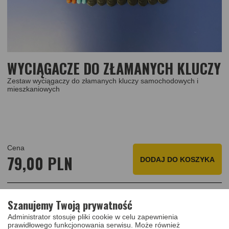
WYCIĄGACZE DO ZŁAMANYCH KLUCZY
Zestaw wyciągaczy do złamanych kluczy samochodowych i
mieszkaniowych
Cena
79,00 PLN
DODAJ
DO KOSZYKA
Szanujemy Twoją prywatność
PRODUKTY I USŁUGI
Administrator stosuje pliki cookie w celu zapewnienia
1
/
4
prawidłowego funkcjonowania serwisu. Może również