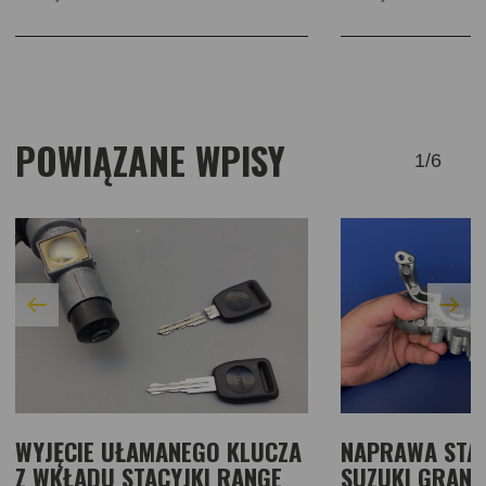
POWIĄZANE WPISY
1
/
6
WYJĘCIE UŁAMANEGO KLUCZA
NAPRAWA STAC
Z WKŁADU STACYJKI RANGE
SUZUKI GRAND 