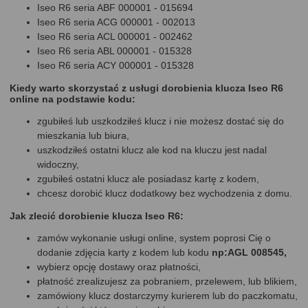
Iseo R6 seria ABF 000001 - 015694
Iseo R6 seria ACG 000001 - 002013
Iseo R6 seria ACL 000001 - 002462
Iseo R6 seria ABL 000001 - 015328
Iseo R6 seria ACY 000001 - 015328
Kiedy warto skorzystać z usługi dorobienia klucza Iseo R6
online na podstawie kodu:
zgubiłeś lub uszkodziłeś klucz i nie możesz dostać się do
mieszkania lub biura,
uszkodziłeś ostatni klucz ale kod na kluczu jest nadal
widoczny,
zgubiłeś ostatni klucz ale posiadasz kartę z kodem,
chcesz dorobić klucz dodatkowy bez wychodzenia z domu.
Jak zlecić dorobienie klucza Iseo R6:
zamów wykonanie usługi online, system poprosi Cię o
dodanie zdjęcia karty z kodem lub kodu
np:AGL 008545,
wybierz opcję dostawy oraz płatności,
płatność zrealizujesz za pobraniem, przelewem, lub blikiem,
zamówiony klucz dostarczymy kurierem lub do paczkomatu,