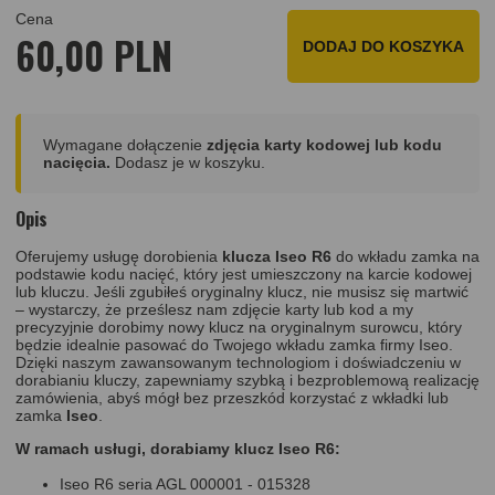
Cena
60,00 PLN
DODAJ DO KOSZYKA
Wymagane dołączenie
zdjęcia karty kodowej lub kodu
nacięcia.
Dodasz je w koszyku.
Opis
Oferujemy usługę dorobienia
klucza
Iseo R6
do wkładu zamka na
podstawie kodu nacięć, który jest umieszczony na karcie kodowej
lub kluczu. Jeśli zgubiłeś oryginalny klucz, nie musisz się martwić
– wystarczy, że prześlesz nam zdjęcie karty lub kod a my
precyzyjnie dorobimy nowy klucz na oryginalnym surowcu, który
będzie idealnie pasować do Twojego wkładu zamka firmy Iseo.
Dzięki naszym zawansowanym technologiom i doświadczeniu w
dorabianiu kluczy, zapewniamy szybką i bezproblemową realizację
zamówienia, abyś mógł bez przeszkód korzystać z wkładki lub
zamka
Iseo
.
W ramach usługi, dorabiamy klucz Iseo R6:
Iseo R6 seria AGL 000001 - 015328