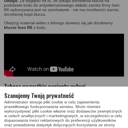
Uwaga:
Ze względu na to, że usługa dorobienia klucza na
podstawie kodu do antywłamaniowego wkładu zamka firmy
Iseo
R6
wykonywana jest na zamówienie - nie ma możliwości zwrotu
dorobionej kopii klucza.
Obejrzyj materiał wideo z którego dowiesz się jak dorabiamy
klucze Iseo R6
z kodu.
Zobacz wszystkie warianty usługi
Szanujemy Twoją prywatność
60,00 PLN
Usługa dorobienia oryginalnego klucza Iseo
Administrator stosuje pliki cookie w celu zapewnienia
R6 seria ABF od 000001 do 003000
Zobacz
więcej
prawidłowego funkcjonowania serwisu. Może również
wykorzystywać pliki cookie własne oraz dostawców zewnętrznych
60,00 PLN
Usługa dorobienia oryginalnego klucza Iseo
w celach analitycznych i marketingowych, w szczególności w celu
R6 seria ABF od 003001 do 006000
Zobacz
więcej
dopasowania treści reklamowych do preferencji użytkowników
oraz powadzenia statystyk dotyczących korzystania ze strony