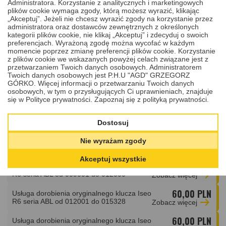
60,00 PLN
Administratora. Korzystanie z analitycznych i marketingowych
Usługa dorobienia oryginalnego klucza Iseo
plików cookie wymaga zgody, którą możesz wyrazić, klikając
R6 seria ABF od 006001 do 009000
Zobacz
więcej
„Akceptuj”. Jeżeli nie chcesz wyrazić zgody na korzystanie przez
administratora oraz dostawców zewnętrznych z określonych
60,00 PLN
Usługa dorobienia oryginalnego klucza Iseo
kategorii plików cookie, nie klikaj „Akceptuj” i zdecyduj o swoich
R6 seria ABF od 009001 do 012000
Zobacz
więcej
preferencjach. Wyrażoną zgodę można wycofać w każdym
momencie poprzez zmianę preferencji plików cookie. Korzystanie
60,00 PLN
Usługa dorobienia oryginalnego klucza Iseo
z plików cookie we wskazanych powyżej celach związane jest z
R6 seria ABF od 012001 do 015694
Zobacz
więcej
przetwarzaniem Twoich danych osobowych. Administratorem
Twoich danych osobowych jest P.H.U "AGD" GRZEGORZ
60,00 PLN
GÓRKO. Więcej informacji o przetwarzaniu Twoich danych
Usługa dorobienia oryginalnego klucza Iseo
osobowych, w tym o przysługujących Ci uprawnieniach, znajduje
R6 seria ABL od 000001 do 003000
Zobacz
więcej
się w Polityce prywatności.
Zapoznaj się z polityką prywatności.
60,00 PLN
Usługa dorobienia oryginalnego klucza Iseo
R6 seria ABL od 003001 do 006000
Zobacz
więcej
Dostosuj
60,00 PLN
Usługa dorobienia oryginalnego klucza Iseo
Nie wyrażam zgody
R6 seria ABL od 006001 do 009000
Zobacz
więcej
Akceptuj wszystkie
60,00 PLN
Usługa dorobienia oryginalnego klucza Iseo
R6 seria ABL od 009001 do 012000
Zobacz
więcej
60,00 PLN
Usługa dorobienia oryginalnego klucza Iseo
R6 seria ABL od 012001 do 015328
Zobacz
więcej
60,00 PLN
Usługa dorobienia oryginalnego klucza Iseo