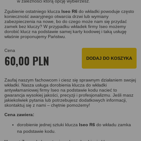
w zależności którą opcję wybierzesz.
Zgubienie ostatniego klucza
Iseo R6
do wkładki powoduje często
konieczność awaryjnego otwarcia drzwi lub wymiany
zabezpieczenia na nowe, bo do czego może nam się przydać
zamek bez kluczy? W przypadku wkładek firmy Iseo możemy
dorobić klucz na podstawie samej karty kodowej i taką usługę
właśnie proponujemy Państwu.
Cena
60,00 PLN
DODAJ DO KOSZYKA
Zaufaj naszym fachowcom i ciesz się sprawnym działaniem swojej
wkładki. Nasza usługa dorobienia klucza do wkładki
antywłamaniowej firmy Iseo na podstawie kodu nacieć to
gwarancja wysokiej jakości, precyzji i profesjonalizmu. Jeśli masz
jakiekolwiek pytania lub potrzebujesz dodatkowych informacji,
skontaktuj się z nami – chętnie pomożemy!
Cena zawiera:
dorobienie jednej sztuki klucza
Iseo R6
do wkładu zamka
na podstawie kodu.