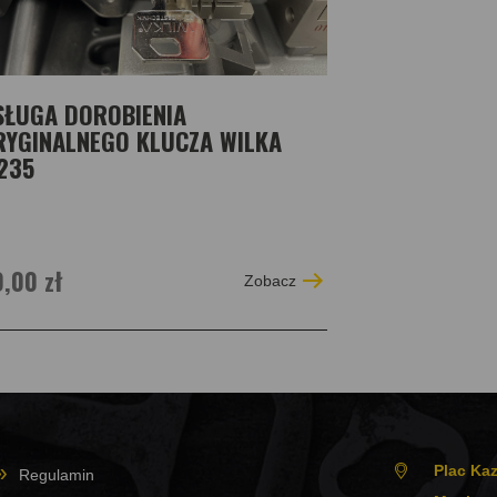
ACY 009184, ACY 009185
ACY 009187, ACY 009188
ACY 009190, ACY 009191
ACY 009193, ACY 009194
ACY 009196, ACY 009197
SŁUGA DOROBIENIA
ACY 009199, ACY 009200
RYGINALNEGO KLUCZA WILKA
ACY 009202, ACY 009203
235
ACY 009205, ACY 009206
ACY 009208, ACY 009209
ACY 009211, ACY 009212
ACY 009214, ACY 009215
ACY 009217, ACY 009218
,00 zł
Zobacz
ACY 009220, ACY 009221
ACY 009223, ACY 009224
ACY 009226, ACY 009227
ACY 009229, ACY 009230
ACY 009232, ACY 009233
ACY 009235, ACY 009236
ACY 009238, ACY 009239
ACY 009241, ACY 009242
ACY 009244, ACY 009245
Plac Kaz
Regulamin
ACY 009247, ACY 009248