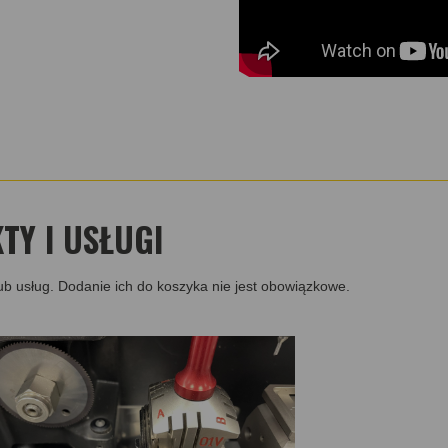
ACY 009121, ACY 009122
ACY 009124, ACY 009125
ACY 009127, ACY 009128
ACY 009130, ACY 009131
ACY 009133, ACY 009134
ACY 009136, ACY 009137
ACY 009139, ACY 009140
ACY 009142, ACY 009143
ACY 009145, ACY 009146
ACY 009148, ACY 009149
ACY 009151, ACY 009152
Y I USŁUGI
ACY 009154, ACY 009155
ACY 009157, ACY 009158
ACY 009160, ACY 009161
ub usług. Dodanie ich do koszyka nie jest obowiązkowe.
ACY 009163, ACY 009164
ACY 009166, ACY 009167
ACY 009169, ACY 009170
ACY 009172, ACY 009173
ACY 009175, ACY 009176
ACY 009178, ACY 009179
ACY 009181, ACY 009182