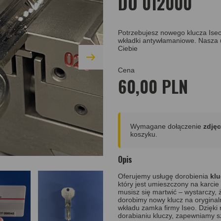
DO 012000
Potrzebujesz nowego klucza Ise
wkładki antywłamaniowe. Nasza u
Ciebie
Cena
60,00 PLN
Wymagane dołączenie
zdjęc
koszyku.
Opis
Oferujemy usługę dorobienia
klu
który jest umieszczony na karcie 
musisz się martwić – wystarczy, 
dorobimy nowy klucz na oryginal
wkładu zamka firmy Iseo. Dzięk
dorabianiu kluczy, zapewniamy s