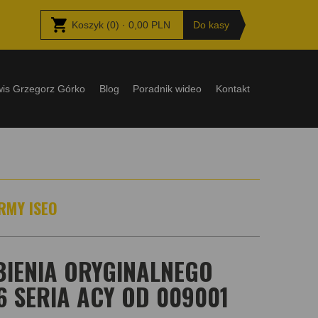
Koszyk
(
0
) ·
0,00
PLN
Do kasy
wis Grzegorz Górko
Blog
Poradnik wideo
Kontakt
RMY ISEO
IENIA ORYGINALNEGO
6 SERIA ACY OD 009001