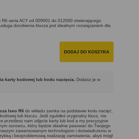
o R6 seria ACY od 009001 do 012000 otwierającego
sługa dorobienia klucza jest idealnym rozwiązaniem dla
DODAJ DO KOSZYKA
ia karty kodowej lub kodu nacięcia.
Dodasz je w
cza
Iseo R6
do wkładu zamka na podstawie kodu nacięć,
kodowej lub kluczu. Jeśli zgubiłeś oryginalny klucz, nie
że prześlesz nam zdjęcie karty lub kod a my precyzyjnie
nym surowcu, który będzie idealnie pasować do Twojego
i naszym zawansowanym technologiom i doświadczeniu w
zybką i bezproblemową realizację zamówienia, abyś mógł