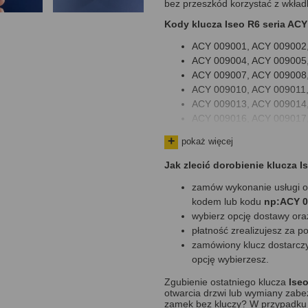
bez przeszkód korzystać z wkła
Kody klucza
Iseo R6 seria AC
ACY 009001, ACY 009002
ACY 009004, ACY 009005
ACY 009007, ACY 009008
ACY 009010, ACY 009011
ACY 009013, ACY 009014
ACY 009016, ACY 009017
ACY 009019, ACY 009020
pokaż więcej
ACY 009022, ACY 009023
ACY 009025, ACY 009026
Jak zlecić dorobienie klucza I
ACY 009028, ACY 009029
zamów wykonanie usługi on
ACY 009031, ACY 009032
kodem lub kodu
np:ACY 0
ACY 009034, ACY 009035
wybierz opcję dostawy oraz
ACY 009037, ACY 009038
płatność zrealizujesz za p
ACY 009040, ACY 009041
zamówiony klucz dostarczy
ACY 009043, ACY 009044
opcję wybierzesz.
ACY 009046, ACY 009047
ACY 009049, ACY 009050
Zgubienie ostatniego klucza
Ise
ACY 009052, ACY 009053
otwarcia drzwi lub wymiany zab
zamek bez kluczy? W przypadku 
ACY 009055, ACY 009056