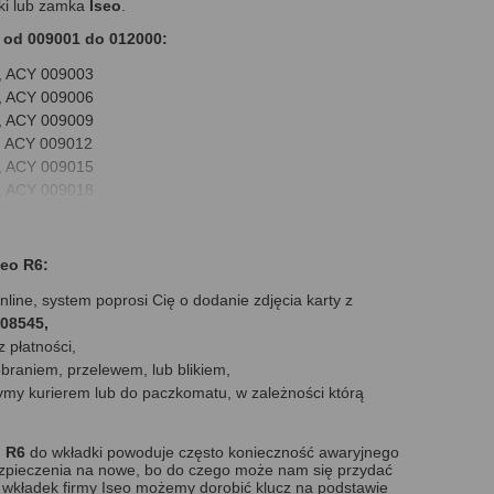
dki lub zamka
Iseo
.
Y od 009001 do 012000
:
, ACY 009003
, ACY 009006
, ACY 009009
, ACY 009012
, ACY 009015
, ACY 009018
, ACY 009021
, ACY 009024
, ACY 009027
seo R6:
, ACY 009030
line, system poprosi Cię o dodanie zdjęcia karty z
, ACY 009033
08545,
, ACY 009036
 płatności,
, ACY 009039
obraniem, przelewem, lub blikiem,
, ACY 009042
my kurierem lub do paczkomatu, w zależności którą
, ACY 009045
, ACY 009048
, ACY 009051
o R6
do wkładki powoduje często konieczność awaryjnego
, ACY 009054
ezpieczenia na nowe, bo do czego może nam się przydać
wkładek firmy Iseo możemy dorobić klucz na podstawie
, ACY 009057