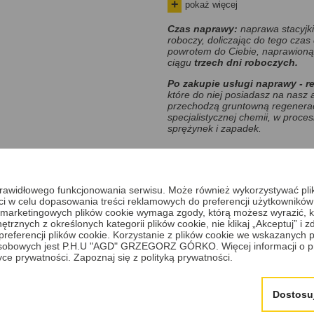
pokaż więcej
zapakuj uszkodzony kompon
jeżeli nie znalazłeś usług
Czas naprawy:
naprawa stacyjk
roboczy, doliczając do tego czas
do nas.
powrotem do Ciebie, naprawioną
ciągu
trzech dni roboczych.
Po zakupie
usługi naprawy - r
które do niej posiadasz na nasz 
przechodzą gruntowną regenerac
specjalistycznej chemii, w proce
sprężynek i zapadek.
Cena
399,00 PLN
a prawidłowego funkcjonowania serwisu. Może również wykorzystywać pl
ci w celu dopasowania treści reklamowych do preferencji użytkowników
 i marketingowych plików cookie wymaga zgody, którą możesz wyrazić, kl
trznych z określonych kategorii plików cookie, nie klikaj „Akceptuj” i
Cena zawiera:
erencji plików cookie. Korzystanie z plików cookie we wskazanych p
sobowych jest P.H.U "AGD" GRZEGORZ GÓRKO. Więcej informacji o p
naprawę - regenerację sta
tyce prywatności.
Zapoznaj się z polityką prywatności.
wymianę zapadek i spręży
dostarczony klucz.
Dostosu
Cena nie zawiera: