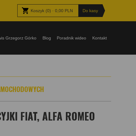
Koszyk
(
0
) ·
0,00
PLN
Do kasy
wis Grzegorz Górko
Blog
Poradnik wideo
Kontakt
SAMOCHODOWYCH
JKI FIAT, ALFA ROMEO