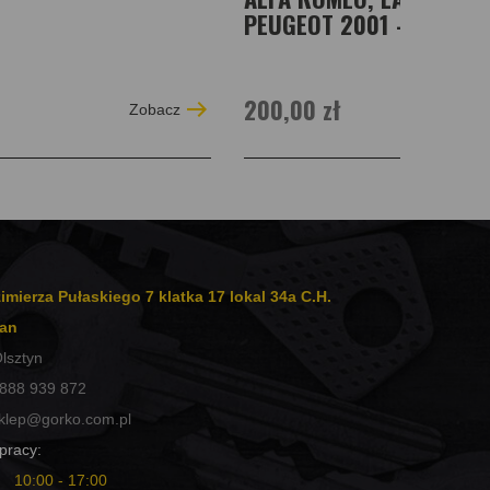
PEUGEOT 2001 - 2015
200,00 zł
Zobacz
imierza Pułaskiego 7 klatka 17 lokal 34a C.H.
an
lsztyn
888 939 872
klep@gorko.com.pl
pracy:
10:00 - 17:00