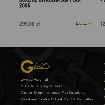
2006
299,00 zł
12
Zobacz
www.gorko.com.pl
P.H.U. AGD Grzegorz Górko
Olsztyn, Sklep internetowy, Plac Kazimierza
Pułaskiego 7 klatka 17 lokal 34a C.H. Manhattan