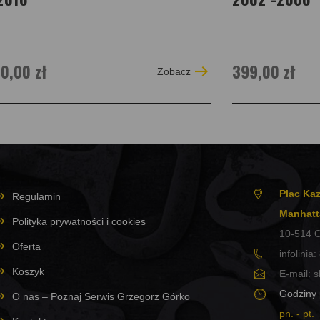
0,00 zł
399,00 zł
Zobacz
Plac Kaz
Regulamin
Manhatt
Polityka prywatności i cookies
10-514
O
Oferta
infolinia:
Koszyk
E-mail:
s
Godziny 
O nas – Poznaj Serwis Grzegorz Górko
pn. - pt.