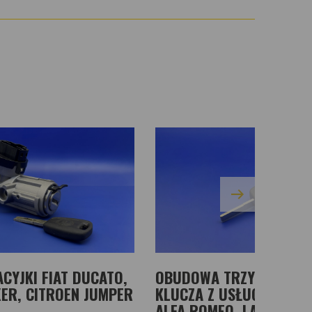
CYJKI FIAT DUCATO,
OBUDOWA TRZYPRZYCIS
ER, CITROEN JUMPER
KLUCZA Z USŁUGĄ WYMIA
ALFA ROMEO, LANCIA, CI