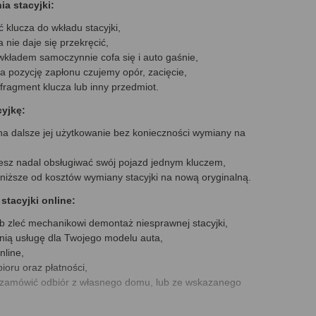
a stacyjki:
 klucza do wkładu stacyjki,
 nie daje się przekręcić,
 wkładem samoczynnie cofa się i auto gaśnie,
a pozycję zapłonu czujemy opór, zacięcie,
fragment klucza lub inny przedmiot.
yjkę:
na dalsze jej użytkowanie bez konieczności wymiany na
esz nadal obsługiwać swój pojazd jednym kluczem,
 niższe od kosztów wymiany stacyjki na nową oryginalną.
stacyjki online:
b zleć mechanikowi demontaż niesprawnej stacyjki,
nią usługę dla Twojego modelu auta,
nline,
ioru oraz płatności,
zamówić odbiór z własnego domu, lub ze wskazanego
obraniem, przelewem, lub blikiem,