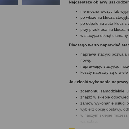
Najczęstsze objawy uszkodzeni
nie można włożyć lub wyjąć
po włożeniu klucza stacyjka
po odpaleniu auta klucz z
przy przekręcaniu klucza n
w stacyjce utknął ułamany 
Dlaczego warto naprawiać stac
naprawa stacyjki pozwala 
nową,
naprawiając stacyjkę, moż
koszty naprawy są o wiele
Jak zlecić wykonanie naprawy 
zdemontuj samodzielnie lu
znajdź w sklepie odpowied
zamów wykonanie usługi o
wybierz opcję dostawy, odb
w naszym sklepie możesz 
warsztau,
płatność zrealizujesz za p