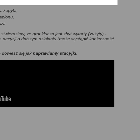
. kopyta,
zapłonu,
cza.
 stwierdzimy, że grot klucza jest zbyt wytarty (zużyty) -
a decyzji o dalszym działaniu (może wystąpić konieczność
o dowiesz się jak
naprawiamy stacyjki
.