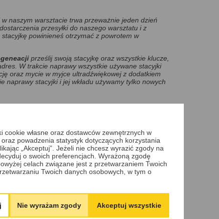
ent, przekaż przesyłkę kurierowi,
i naprawy stacyjki do swojego pojazdu, napisz lub zadzwoń
i w naszym warsztacie trwa przeważnie jeden dzień
 dostarczenia przesyłki do naszego warsztatu i z
 stacyjkę powinieneś otrzymać z powrotem w
egeneacji
prześlij swoją stacyjkę oraz wszystkie klucze,
adres. W trakcie naprawy wszystkie używane stacyjki
ję oraz mycie w myjce ultradźwiękowej z dodatkiem
sie naprawy stacyjki i jej wkładu używamy tylko nowych
DODAJ DO KOSZYKA
iki cookie własne oraz dostawców zewnętrznych w
 oraz powadzenia statystyk dotyczących korzystania
ikając „Akceptuj”. Jeżeli nie chcesz wyrazić zgody na
 zdecyduj o swoich preferencjach. Wyrażoną zgodę
owyżej celach związane jest z przetwarzaniem Twoich
rzetwarzaniu Twoich danych osobowych, w tym o
cyjki z wymianą nowych części zamiennych,
nek wkładu z ułożeniem - dopasowaniem pod
j
Nie wyrażam zgody
Akceptuj wszystkie