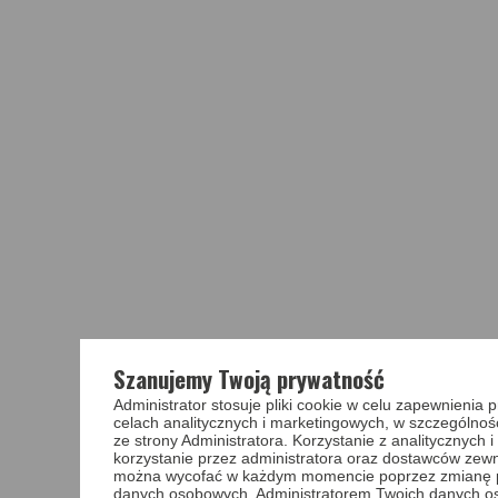
Szanujemy Twoją prywatność
Administrator stosuje pliki cookie w celu zapewnieni
celach analitycznych i marketingowych, w szczególnoś
ze strony Administratora. Korzystanie z analitycznych
korzystanie przez administratora oraz dostawców zewnę
można wycofać w każdym momencie poprzez zmianę pref
danych osobowych. Administratorem Twoich danych o