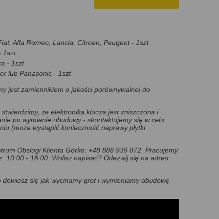
at, Alfa Romeo, Lancia, Citroen, Peugeot - 1szt
- 1szt
a - 1szt
er lub Panasonic - 1szt
y jest zamiennikiem o jakości porównywalnej do
 stwierdzimy, że elektronika klucza jest zniszczona i
anie po wymianie obudowy - skontaktujemy się w celu
aniu (może wystąpić konieczność naprawy płytki
rum Obsługi Klienta Górko: +48 888 939 872. Pracujemy
z. 10:00 - 18:00.
Wolisz napisać? Odezwij się na adres:
go dowiesz się jak wycinamy grot i wymieniamy obudowę