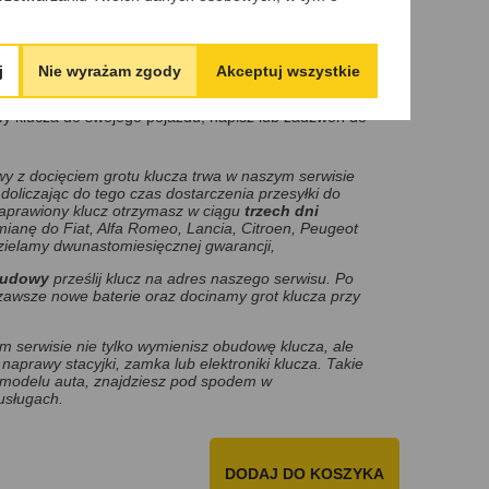
ymiany online,
ioru oraz płatności,
zamówić odbiór z własnego domu lub firmy,
j
Nie wyrażam zgody
Akceptuj wszystkie
obraniem, przelewem, lub blikiem,
przekaż przesyłkę kurierowi,
owy klucza do swojego pojazdu, napisz lub zadzwoń do
 z docięciem grotu klucza trwa w naszym serwisie
doliczając do tego czas dostarczenia przesyłki do
naprawiony klucz otrzymasz w ciągu
trzech dni
mianę do Fiat, Alfa Romeo, Lancia, Citroen, Peugeot
ielamy dwunastomiesięcznej gwarancji,
budowy
prześlij klucz na adres naszego serwisu. Po
awsze nowe baterie oraz docinamy grot klucza przy
 serwisie nie tylko wymienisz obudowę klucza, ale
naprawy stacyjki, zamka lub elektroniki klucza. Takie
 modelu auta, znajdziesz pod spodem w
usługach.
DODAJ DO KOSZYKA