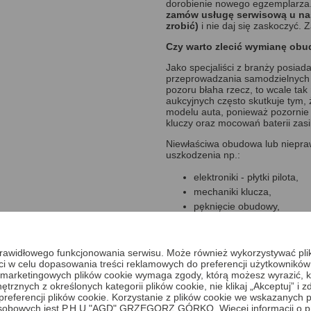
dorobienie nowego egzemplarza
zamów usługę serwisową u na
zrobić)
i nie daj się zaskoczyć. 
Czy warto zlecić wymianę ob
Jako specjaliści z branży posia
przeprowadzania samodzielnych w
pozoru błaha rzecz, to wcale tak
aukcyjnych często skutkuje tym
modelu auta, ponieważ pozornie
kluczy oraz mocowań baterii zasil
Niewłaściwa obudowa lub niep
uszkodzenia np.:
elektroniki - płytki pilota,
mechaniki klucza,
pęknięcie obudowy,
rozkodowanie pilota,
uszkodzenie mechaniczne 
a prawidłowego funkcjonowania serwisu. Może również wykorzystywać pl
Powyższe uszkodzenia mogą spow
ci w celu dopasowania treści reklamowych do preferencji użytkowników
uruchomienia pojazdu.
 i marketingowych plików cookie wymaga zgody, którą możesz wyrazić, kl
trznych z określonych kategorii plików cookie, nie klikaj „Akceptuj” i
Jak zlecić wykonanie wymiany
erencji plików cookie. Korzystanie z plików cookie we wskazanych p
sobowych jest P.H.U "AGD" GRZEGORZ GÓRKO. Więcej informacji o p