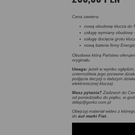
Cena zawiera:
nową obudowę klucza do Fi
usługę wymiany obudowy 
usługę docięcia grotu klucz
nową bateria firmy Energiz
Obudowa którą Państwu oferujem
oryginału.
Uwaga:
jeżeli w wyniku oględzin,
uniemożliwia jego porawne dział
podjęcia decyzji o dalszym dział
elektronicznej klucza).
Masz pytania?
Zadzwoń do Cent
od poniedziałku do piątku, w god
sklep@gorko.com.pl
Obejrzyj materiał wideo z które
do
aut marki Fiat
.