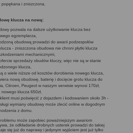
t popękana i zniszczona,
dowę klucza na nową:
owy pozwala na dalsze użytkowanie klucza bez
owego egzemplarza,
kodzoną obudową prowadzi do awarii podzespołów
lucza - zniszczona obudowa nie chroni płytki klucza
uszkodzeniami mechanicznymi,
ofercie sprzedaży obudów kluczy, więc nie są w stanie
odzonego klucza,
 o wiele niższe od kosztów dorobienia nowego klucza,
wiera nową obudowę, baterię i docięcie grotu klucza do
ia, Citroen, Peugeot w naszym serwisie wynosi 170zł,
a nowego klucza 650zł,
 klient musi poświęcić z dojazdem i kodowaniem około 3h -
usługi wymiany obudowy może zlecić online w dogodnym
chodzenia z domu.
 problemu może zapobiec poważniejszym awariom
. Bywa, że odkładanie drobnych usterek prowadzi do takiej
aje się już do naprawy i jedynym wyjściem jest już tylko