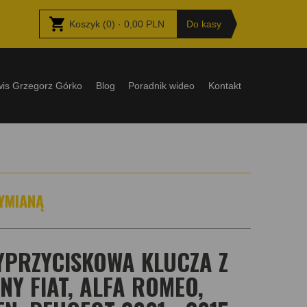
Koszyk
(
0
) ·
0,00
PLN
Do kasy
wis Grzegorz Górko
Blog
Poradnik wideo
Kontakt
YMIANĄ
PRZYCISKOWA KLUCZA Z
Y FIAT, ALFA ROMEO,