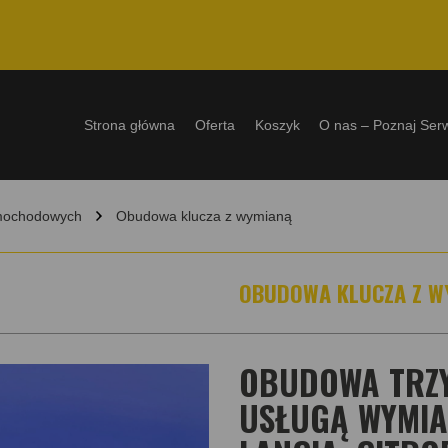
Strona główna
Oferta
Koszyk
O nas – Poznaj Ser
amochodowych
Obudowa klucza z wymianą
OBUDOWA KLUCZA Z W
OBUDOWA TRZY
USŁUGĄ WYMIAN