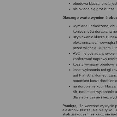
obudowa klucza, pilota jes
nie składa się grot klucza.
Dlaczego warto wymienić obu
wymiana uszkodzonej obud
konieczności dorabiana n
użytkowanie klucza z usz
elektronicznych wewnątrz k
przed wilgocią, kurzem i 
ASO nie posiada w swojej 
zaoferować naprawy uszk
koszty wymiany obudowy są
koszt wykonania usługi za
aut Fiat, Alfa Romeo, Lanc
natomiast koszt dorobieni
na dorobienie kopii klucza
4h, natomiast wykonanie 
dla siebie czasie i bez wy
Pamiętaj
, że wczesne wykrycie
elektroniki klucza, ale nie tylko
skali uszkodzeń, że klucz nie nad