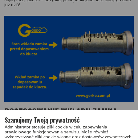
już dziś!
DOSTOSOWANIE WKŁADU ZAMKA
Szanujemy Twoją prywatność
SAMOCHODOWEGO DO
Administrator stosuje pliki cookie w celu zapewnienia
ORYGINALNEGO KLUCZA KLIENTA
prawidłowego funkcjonowania serwisu. Może również
wykorzystywać pliki cookie własne oraz dostawców zewnętrznych