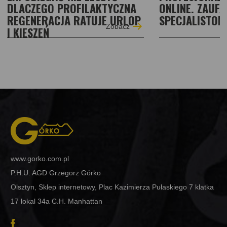
DLACZEGO PROFILAKTYCZNA
ONLINE. ZAUFA
REGENERACJA RATUJE URLOP
SPECJALISTOM
Zobacz
I KIESZEŃ
www.gorko.com.pl
P.H.U. AGD Grzegorz Górko
Olsztyn, Sklep internetowy, Plac Kazimierza Pułaskiego 7 klatka
17 lokal 34a C.H. Manhattan