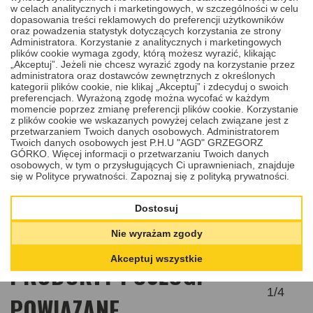
Potrzebujesz dostosować nowy lub używany wkład zamka
w celach analitycznych i marketingowych, w szczególności w celu
samochodowego do oryginalnego klucza? Oferujemy
dopasowania treści reklamowych do preferencji użytkowników
profesjonalną usługę dopasowania wkładu zamka, dzięki której
oraz powadzenia statystyk dotyczących korzystania ze strony
możesz nadal korzystać z dotychczasowego klucza bez
Administratora. Korzystanie z analitycznych i marketingowych
konieczności dorabiania kolejnych egzemplarzy.
plików cookie wymaga zgody, którą możesz wyrazić, klikając
Cena
„Akceptuj”. Jeżeli nie chcesz wyrazić zgody na korzystanie przez
349,00 PLN
DODAJ
DO KOSZYKA
administratora oraz dostawców zewnętrznych z określonych
kategorii plików cookie, nie klikaj „Akceptuj” i zdecyduj o swoich
preferencjach. Wyrażoną zgodę można wycofać w każdym
momencie poprzez zmianę preferencji plików cookie. Korzystanie
z plików cookie we wskazanych powyżej celach związane jest z
przetwarzaniem Twoich danych osobowych. Administratorem
Twoich danych osobowych jest P.H.U "AGD" GRZEGORZ
GÓRKO. Więcej informacji o przetwarzaniu Twoich danych
osobowych, w tym o przysługujących Ci uprawnieniach, znajduje
się w Polityce prywatności.
Zapoznaj się z polityką prywatności.
Dostosuj
Nie wyrażam zgody
Akceptuj wszystkie
PRODUKTY I USŁUGI
1
/
4
POWIĄZANE