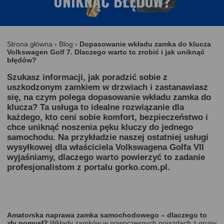
UNIKNĄĆ BŁĘDÓW?
Strona główna
›
Blog
›
Dopasowanie wkładu zamka do klucza
Volkswagen Golf 7. Dlaczego warto to zrobić i jak uniknąć
błędów?
Szukasz informacji, jak poradzić sobie z
uszkodzonym zamkiem w drzwiach i zastanawiasz
się, na czym polega
dopasowanie wkładu zamka do
klucza
? Ta usługa to idealne rozwiązanie dla
każdego, kto ceni sobie komfort, bezpieczeństwo i
chce uniknąć noszenia pęku kluczy do jednego
samochodu. Na przykładzie naszej ostatniej usługi
wysyłkowej dla właściciela
Volkswagena Golfa VII
wyjaśniamy, dlaczego warto powierzyć to zadanie
profesjonalistom z portalu
gorko.com.pl
.
Amatorska naprawa zamka samochodowego – dlaczego to
zły pomysł?
Wkłady zamków w nowoczesnych pojazdach z grupy