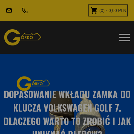
(
0
) ·
0,00
PLN
DOPASOWANIE WKŁADU ZAMKA DO
KLUCZA VOLKSWAGEN GOLF 7.
DLACZEGO WARTO TO ZROBIĆ I JAK