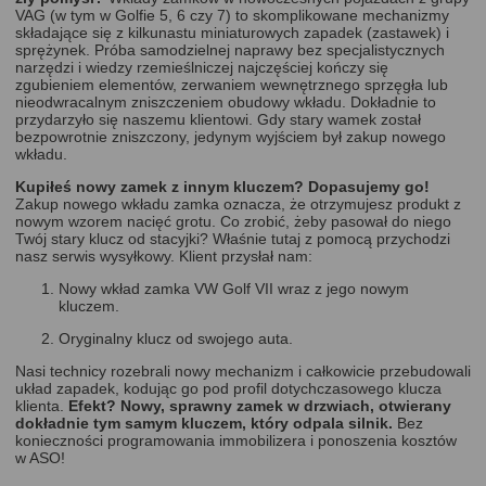
VAG (w tym w Golfie 5, 6 czy 7) to skomplikowane mechanizmy
składające się z kilkunastu miniaturowych zapadek (zastawek) i
sprężynek. Próba samodzielnej naprawy bez specjalistycznych
narzędzi i wiedzy rzemieślniczej najczęściej kończy się
zgubieniem elementów, zerwaniem wewnętrznego sprzęgła lub
nieodwracalnym zniszczeniem obudowy wkładu. Dokładnie to
przydarzyło się naszemu klientowi. Gdy stary wamek został
bezpowrotnie zniszczony, jedynym wyjściem był zakup nowego
wkładu.
Kupiłeś nowy zamek z innym kluczem? Dopasujemy go!
Zakup nowego wkładu zamka oznacza, że otrzymujesz produkt z
nowym wzorem nacięć grotu. Co zrobić, żeby pasował do niego
Twój stary klucz od stacyjki? Właśnie tutaj z pomocą przychodzi
nasz serwis wysyłkowy. Klient przysłał nam:
Nowy wkład zamka VW Golf VII wraz z jego nowym
kluczem.
Oryginalny klucz od swojego auta.
Nasi technicy rozebrali nowy mechanizm i całkowicie przebudowali
układ zapadek, kodując go pod profil dotychczasowego klucza
klienta.
Efekt? Nowy, sprawny zamek w drzwiach, otwierany
dokładnie tym samym kluczem, który odpala silnik.
Bez
konieczności programowania immobilizera i ponoszenia kosztów
w ASO!