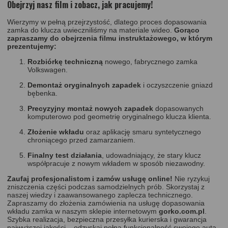
Obejrzyj nasz film i zobacz, jak pracujemy!
Wierzymy w pełną przejrzystość, dlatego proces dopasowania
zamka do klucza uwieczniliśmy na materiale wideo.
Gorąco
zapraszamy do obejrzenia filmu instruktażowego, w którym
prezentujemy:
Rozbiórkę techniczną
nowego, fabrycznego zamka
Volkswagen.
Demontaż oryginalnych zapadek
i oczyszczenie gniazd
bębenka.
Precyzyjny montaż nowych zapadek
dopasowanych
komputerowo pod geometrię oryginalnego klucza klienta.
Złożenie wkładu
oraz aplikację smaru syntetycznego
chroniącego przed zamarzaniem.
Finalny test działania
, udowadniający, że stary klucz
współpracuje z nowym wkładem w sposób niezawodny.
Zaufaj profesjonalistom i zamów usługę online!
Nie ryzykuj
zniszczenia części podczas samodzielnych prób. Skorzystaj z
naszej wiedzy i zaawansowanego zaplecza technicznego.
Zapraszamy do złożenia zamówienia na usługę dopasowania
wkładu zamka w naszym sklepie internetowym
gorko.com.pl
.
Szybka realizacja, bezpieczna przesyłka kurierska i gwarancja
najwyższej jakości – odzyskaj pełną funkcjonalność swojego auta