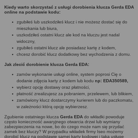
Kiedy warto skorzystać z usługi dorobienia klucza Gerda EDA
online na podstawie kodu:
zgubiłeś lub uszkodziłeś klucz i nie możesz dostać się do
mieszkania lub biura,
uszkodziłeś ostatni klucz ale kod na kluczu jest nadal
widoczny,
zgubiłeś ostatni klucz ale posiadasz kartę z kodem,
chcesz dorobić klucz dodatkowy bez wychodzenia z domu.
Jak zlecić dorobienie klucza Gerda EDA:
zamów wykonanie usługi online, system poprosi Cię o
dodanie zdjęcia karty z kodem lub kodu
np: EDA350589,
wybierz opcję dostawy oraz płatności,
płatność zrealizujesz za pobraniem, przelewem, lub blikiem,
zamówiony klucz dostarczymy kurierem lub do paczkomatu,
w zależności którą opcję wybierzesz.
Zgubienie ostatniego klucza
Gerda EDA
do wkładki powoduje
często konieczność awaryjnego otwarcia drzwi lub wymiany
zabezpieczenia na nowe, bo do czego może nam się przydać
zamek bez kluczy? W przypadku wkładek firmy Iseo możemy
dorobić klucz na podstawie samej karty kodowej i taką usługę