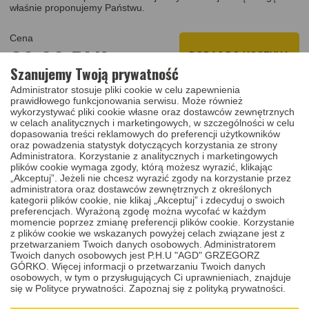
właśnie proponujemy Państwu.
Cena
60,00 PLN
DODAJ DO KOSZYKA
Szanujemy Twoją prywatność
Administrator stosuje pliki cookie w celu zapewnienia
prawidłowego funkcjonowania serwisu. Może również
Zaufaj naszym fachowcom i ciesz się sprawnym działaniem swojej
wykorzystywać pliki cookie własne oraz dostawców zewnętrznych
wkładki. Nasza usługa dorobienia klucza do wkładki
w celach analitycznych i marketingowych, w szczególności w celu
antywłamaniowej firmy Gerda na podstawie kodu nacieć to
dopasowania treści reklamowych do preferencji użytkowników
gwarancja wysokiej jakości, precyzji i profesjonalizmu. Jeśli masz
oraz powadzenia statystyk dotyczących korzystania ze strony
jakiekolwiek pytania lub potrzebujesz dodatkowych informacji,
Administratora. Korzystanie z analitycznych i marketingowych
skontaktuj się z nami – chętnie pomożemy!
plików cookie wymaga zgody, którą możesz wyrazić, klikając
„Akceptuj”. Jeżeli nie chcesz wyrazić zgody na korzystanie przez
Cena zawiera:
administratora oraz dostawców zewnętrznych z określonych
kategorii plików cookie, nie klikaj „Akceptuj” i zdecyduj o swoich
dorobienie jednej sztuki klucza
Gerda EDA
do wkładu
preferencjach. Wyrażoną zgodę można wycofać w każdym
zamka na podstawie kodu.
momencie poprzez zmianę preferencji plików cookie. Korzystanie
z plików cookie we wskazanych powyżej celach związane jest z
Uwaga:
Ze względu na to, że usługa dorobienia klucza na
przetwarzaniem Twoich danych osobowych. Administratorem
podstawie kodu do antywłamaniowego wkładu zamka firmy
Gerda
Twoich danych osobowych jest P.H.U "AGD" GRZEGORZ
EDA
wykonywana jest na zamówienie - nie ma możliwości zwrotu
GÓRKO. Więcej informacji o przetwarzaniu Twoich danych
dorobionej kopii klucza.
osobowych, w tym o przysługujących Ci uprawnieniach, znajduje
się w Polityce prywatności.
Zapoznaj się z polityką prywatności.
Obejrzyj materiał wideo z którego dowiesz się jak
dorabiamy
klucze firmy Gerda
.