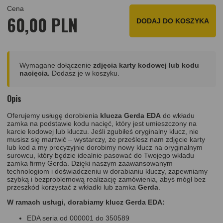
Cena
60,00 PLN
DODAJ DO KOSZYKA
Wymagane dołączenie
zdjęcia karty kodowej lub kodu
nacięcia.
Dodasz je w koszyku.
Opis
Oferujemy usługę dorobienia
klucza
Gerda EDA
do wkładu
zamka na podstawie kodu nacięć, który jest umieszczony na
karcie kodowej lub kluczu. Jeśli zgubiłeś oryginalny klucz, nie
musisz się martwić – wystarczy, że prześlesz nam zdjęcie karty
lub kod a my precyzyjnie dorobimy nowy klucz na oryginalnym
surowcu, który będzie idealnie pasować do Twojego wkładu
zamka firmy Gerda. Dzięki naszym zaawansowanym
technologiom i doświadczeniu w dorabianiu kluczy, zapewniamy
szybką i bezproblemową realizację zamówienia, abyś mógł bez
przeszkód korzystać z wkładki lub zamka
Gerda
.
W ramach usługi, dorabiamy klucz Gerda EDA:
EDA seria od 000001 do 350589