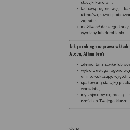
stacyjki kurierem,
fachową regenerację – każ
ultradźwiękowo i poddawan
zapadek,
możliwość dalszego korzys
wymiany lub dorabiania.
Jak przebiega naprawa wkładu s
Ateca, Alhambra?
zdemontuj stacyjkę lub po
wybierz usługę regeneracji
online, wskazując wygodną
spakowaną stacyjkę przeka
warsztatu,
my zajmiemy się resztą –
części do Twojego klucza
Cena