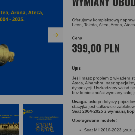
WYMIANY OBU
Oferujemy kompleksową naprawę 
Leon, Toledo, Altea, Arona, Atec
Cena
399,00 PLN
Opis
Jeśli masz problem z wkładem stac
Ateca, Alhambra, nasz specjalis
dyspozycji. Uszkodzony wkład sta
bez konieczności wymiany całej j
Uwaga:
usługa dotyczy pojazdów,
stacyjka jest całkowicie zabloko
Seat 2004-2025 z wymianą ko
Obsługiwane modele:
Seat Mii 2016-2023
(2016, 