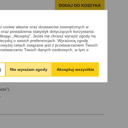
DODAJ DO KOSZYKA
iki cookie własne oraz dostawców zewnętrznych w
 oraz powadzenia statystyk dotyczących korzystania
ikając „Akceptuj”. Jeżeli nie chcesz wyrazić zgody na
 zdecyduj o swoich preferencjach. Wyrażoną zgodę
stacyjki wraz z wymianą sprężynek i zapadek,
owyżej celach związane jest z przetwarzaniem Twoich
tarczonych kluczy oraz kontrola jakości.
rzetwarzaniu Twoich danych osobowych, w tym o
klucza uniemożliwia prawidłowe dopasowanie wkładu,
lu ustalenia dalszych działań.
j
Nie wyrażam zgody
Akceptuj wszystkie
entów takich jak:
yta"),
,