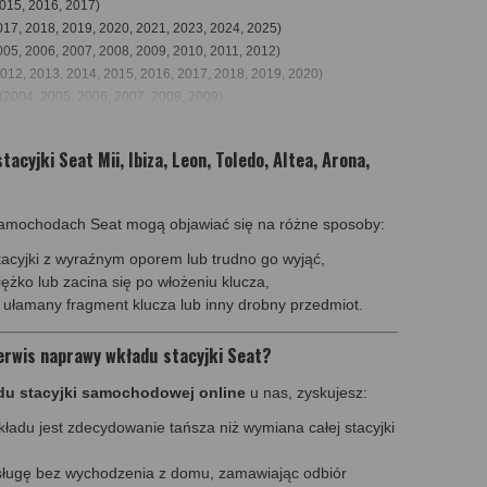
015, 2016, 2017)
017, 2018, 2019, 2020, 2021, 2023, 2024, 2025)
005, 2006, 2007, 2008, 2009, 2010, 2011, 2012)
2012, 2013, 2014, 2015, 2016, 2017, 2018, 2019, 2020)
(2004, 2005, 2006, 2007, 2008, 2009)
(2012, 2013, 2014, 2015, 2016, 2017, 2018)
4, 2005, 2006, 2007, 2008, 2009, 2010, 2011, 2012, 2013, 2014,
cyjki Seat Mii, Ibiza, Leon, Toledo, Altea, Arona,
2006, 2007, 2008, 2009, 2010, 2011, 2012, 2013, 2014, 2015)
17, 2018, 2019, 2020, 2021, 2022, 2023, 2024)
samochodach Seat mogą objawiać się na różne sposoby:
6, 2017, 2018, 2019, 2022
)
0
(2010, 2011. 2012, 2013, 2014, 2015, 2016, 2017, 2018, 2019,
tacyjki z wyraźnym oporem lub trudno go wyjąć,
iężko lub zacina się po włożeniu klucza,
ł ułamany fragment klucza lub inny drobny przedmiot.
erwis naprawy wkładu stacyjki Seat?
du stacyjki samochodowej online
u nas, zyskujesz:
adu jest zdecydowanie tańsza niż wymiana całej stacyjki
usługę bez wychodzenia z domu, zamawiając odbiór