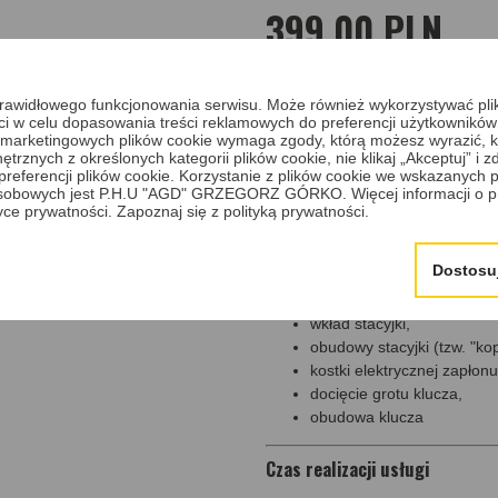
399,00 PLN
W cenie zawarte jest:
a prawidłowego funkcjonowania serwisu. Może również wykorzystywać pl
ci w celu dopasowania treści reklamowych do preferencji użytkowników
 i marketingowych plików cookie wymaga zgody, którą możesz wyrazić, kl
mycie ultradźwiękowe,
trznych z określonych kategorii plików cookie, nie klikaj „Akceptuj” i
pełna regeneracja wkładu 
erencji plików cookie. Korzystanie z plików cookie we wskazanych p
dopasowanie wkładu do dos
sobowych jest P.H.U "AGD" GRZEGORZ GÓRKO. Więcej informacji o p
tyce prywatności.
Zapoznaj się z polityką prywatności.
W przypadku, gdy zużycie grotu 
skontaktujemy się z klientem w ce
Dostosu
Cena nie obejmuje
nowych elem
wkład stacyjki,
obudowy stacyjki (tzw. "kop
kostki elektrycznej zapłonu
docięcie grotu klucza,
obudowa klucza
Czas realizacji usługi