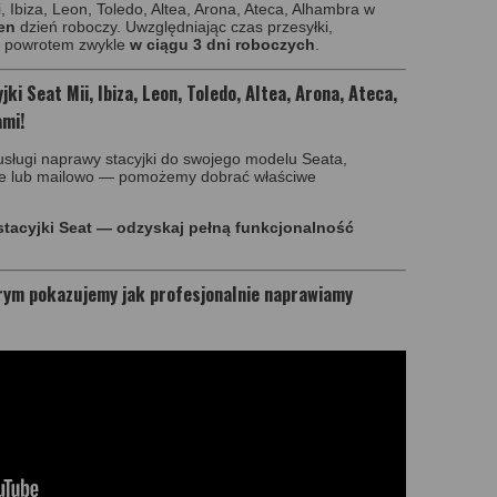
, Ibiza, Leon, Toledo, Altea, Arona, Ateca, Alhambra w
en
dzień roboczy. Uwzględniając czas przesyłki,
z powrotem zwykle
w ciągu 3 dni roboczych
.
i Seat Mii, Ibiza, Leon, Toledo, Altea, Arona, Ateca,
ami!
 usługi naprawy stacyjki do swojego modelu Seata,
znie lub mailowo — pomożemy dobrać właściwe
tacyjki Seat — odzyskaj pełną funkcjonalność
órym pokazujemy jak profesjonalnie naprawiamy