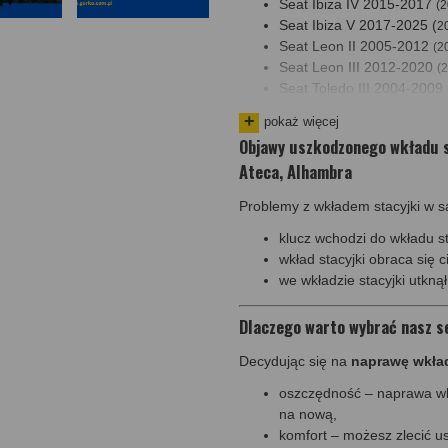
Seat Ibiza IV 2015-2017
(2
Seat Ibiza V 2017-2025 (
2
Seat Leon II 2005-2012
(2
Seat Leon III 2012-2020
(
Seat Toledo III 2004-2009
Seat Toledo IV 2012-2018
pokaż więcej
Seat Altea 2004-2015
(200
Objawy uszkodzonego wkładu sta
2015)
Ateca, Alhambra
Seat Altea XL 2006-2015
(
Seat Arona 2017-2024
(20
Problemy z wkładem stacyjki w 
Seat Ateca 2016-2020
(201
Seat Alhambra 2010-202
klucz wchodzi do wkładu s
2020)
wkład stacyjki obraca się c
we wkładzie stacyjki utkną
Dlaczego warto wybrać nasz s
Decydując się na
naprawę wkła
oszczędność – naprawa wkł
na nową,
komfort – możesz zlecić 