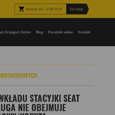
Koszyk
(
0
) ·
0,00
PLN
Do kasy
wis Grzegorz Górko
Blog
Poradnik wideo
Kontakt
SAMOCHODOWYCH
WKŁADU STACYJKI SEAT
UGA NIE OBEJMUJE