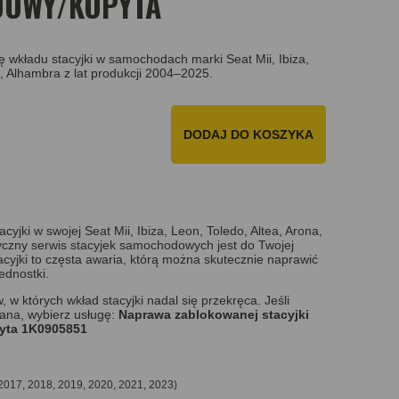
DOWY/KOPYTA
wkładu stacyjki w samochodach marki Seat Mii, Ibiza,
a, Alhambra z lat produkcji 2004–2025.
DODAJ DO KOSZYKA
yjki w swojej Seat Mii, Ibiza, Leon, Toledo, Altea, Arona,
tyczny serwis stacyjek samochodowych jest do Twojej
cyjki to częsta awaria, którą można skutecznie naprawić
ednostki.
 w których wkład stacyjki nadal się przekręca. Jeśli
wana, wybierz usługę:
Naprawa zablokowanej stacyjki
pyta 1K0905851
2017, 2018, 2019, 2020, 2021, 2023)