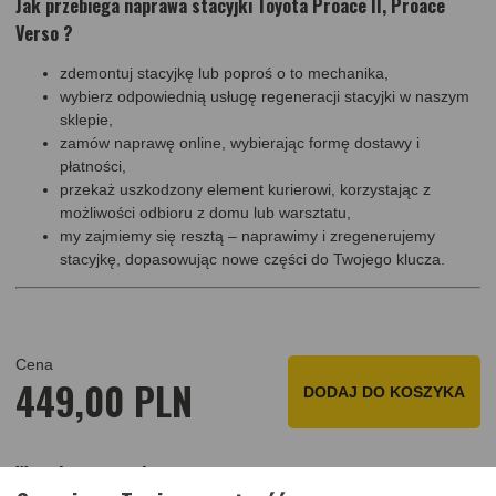
Jak przebiega naprawa stacyjki Toyota Proace II, Proace
Verso ?
zdemontuj stacyjkę lub poproś o to mechanika,
wybierz odpowiednią usługę regeneracji stacyjki w naszym
sklepie,
zamów naprawę online, wybierając formę dostawy i
płatności,
przekaż uszkodzony element kurierowi, korzystając z
możliwości odbioru z domu lub warsztatu,
my zajmiemy się resztą – naprawimy i zregenerujemy
stacyjkę, dopasowując nowe części do Twojego klucza.
Cena
449,00 PLN
DODAJ DO KOSZYKA
W cenie zawarta jest: