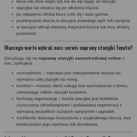
klucz nie chce wejść lub nie da się wyjąć ze stacyjki,
stacyjka nie obraca się po włożeniu klucza,
po odpaleniu silnika klucz cofa się i auto gaśnie,
przekręcanie klucza w stacyjce powoduje opór lub zacięcie,
w stacyjce utknął ułamany fragment klucza lub inny drobny
przedmiot.
Dlaczego warto wybrać nasz serwis naprawy stacyjki Toyota?
Decydując się na
naprawę stacyjki samochodowej online
u
nas, zyskujesz:
oszczędność – naprawa jest zdecydowanie tańsza niż
wymiana całej stacyjki na nową,
komfort – możesz zlecić usługę bez wychodzenia z domu,
zamawiając odbiór stacyjki kurierem,
fachową regenerację – każda stacyjka jest dokładnie
czyszczona ultradźwiękowo i poddawana regeneracji z
wymianą wszystkich zużytych sprężynek i zapadek,
możliwość dalszego korzystania z oryginalnego klucza, bez
konieczności jego wymiany lub dorabiania.