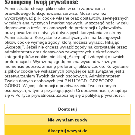
Szanujemy Twoją prywatność
Pełna regeneracja stacyjki wraz z wymianą sprężynek i
Administrator stosuje pliki cookie w celu zapewnienia
zapadek,
prawidłowego funkcjonowania serwisu. Może również
Dopasowanie naprawionego wkładu do dostarczonych
wykorzystywać pliki cookie własne oraz dostawców zewnętrznych
w celach analitycznych i marketingowych, w szczególności w celu
kluczy. W przypadku, gdy zużyty grot klucza uniemożliwia
dopasowania treści reklamowych do preferencji użytkowników
prawidłowe ułożenie wkładu, skontaktujemy się z klientem w
oraz powadzenia statystyk dotyczących korzystania ze strony
celu ustalenia dalszych działań.
Administratora. Korzystanie z analitycznych i marketingowych
plików cookie wymaga zgody, którą możesz wyrazić, klikając
Mycie ultradźwiękowe i kontrola jakości.
„Akceptuj”. Jeżeli nie chcesz wyrazić zgody na korzystanie przez
administratora oraz dostawców zewnętrznych z określonych
Cena nie obejmuje
nowych elementów takich jak:
kategorii plików cookie, nie klikaj „Akceptuj” i zdecyduj o swoich
preferencjach. Wyrażoną zgodę można wycofać w każdym
Wkład stacyjki,
momencie poprzez zmianę preferencji plików cookie. Korzystanie
z plików cookie we wskazanych powyżej celach związane jest z
Obudowy stacyjki (tzw. "kopyta"),
przetwarzaniem Twoich danych osobowych. Administratorem
Kostki elektrycznej zapłonu,
Twoich danych osobowych jest P.H.U "AGD" GRZEGORZ
Docięcie nowego grotu klucza (w przypadku zużycia grotu
GÓRKO. Więcej informacji o przetwarzaniu Twoich danych
osobowych, w tym o przysługujących Ci uprawnieniach, znajduje
kontaktujemy się z klientem).
się w Polityce prywatności.
Zapoznaj się z polityką prywatności.
Czas realizacji usługi
Dostosuj
Naprawa stacyjki Toyota Proace II, Proace Verso w naszym
serwisie trwa zwykle
jeden
dzień roboczy. Uwzględniając czas
Nie wyrażam zgody
przesyłki, naprawioną stacyjkę otrzymasz z powrotem zwykle w
ciągu 3 dni roboczych.
Akceptuj wszystkie