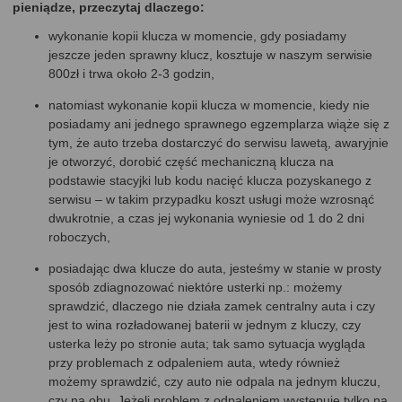
pieniądze, przeczytaj dlaczego:
wykonanie kopii klucza w momencie, gdy posiadamy
jeszcze jeden sprawny klucz, kosztuje w naszym serwisie
800zł i trwa około 2-3 godzin,
natomiast wykonanie kopii klucza w momencie, kiedy nie
posiadamy ani jednego sprawnego egzemplarza wiąże się z
tym, że auto trzeba dostarczyć do serwisu lawetą, awaryjnie
je otworzyć, dorobić część mechaniczną klucza na
podstawie stacyjki lub kodu nacięć klucza pozyskanego z
serwisu – w takim przypadku koszt usługi może wzrosnąć
dwukrotnie, a czas jej wykonania wyniesie od 1 do 2 dni
roboczych,
posiadając dwa klucze do auta, jesteśmy w stanie w prosty
sposób zdiagnozować niektóre usterki np.: możemy
sprawdzić, dlaczego nie działa zamek centralny auta i czy
jest to wina rozładowanej baterii w jednym z kluczy, czy
usterka leży po stronie auta; tak samo sytuacja wygląda
przy problemach z odpaleniem auta, wtedy również
możemy sprawdzić, czy auto nie odpala na jednym kluczu,
czy na obu. Jeżeli problem z odpaleniem występuje tylko na