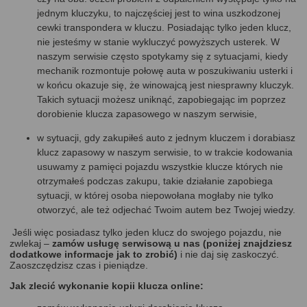
jednym kluczyku, to najczęściej jest to wina uszkodzonej
cewki transpondera w kluczu. Posiadając tylko jeden klucz,
nie jesteśmy w stanie wykluczyć powyższych usterek. W
naszym serwisie często spotykamy się z sytuacjami, kiedy
mechanik rozmontuje połowę auta w poszukiwaniu usterki i
w końcu okazuje się, że winowajcą jest niesprawny kluczyk.
Takich sytuacji możesz uniknąć, zapobiegając im poprzez
dorobienie klucza zapasowego w naszym serwisie,
w sytuacji, gdy zakupiłeś auto z jednym kluczem i dorabiasz
klucz zapasowy w naszym serwisie, to w trakcie kodowania
usuwamy z pamięci pojazdu wszystkie klucze których nie
otrzymałeś podczas zakupu, takie działanie zapobiega
sytuacji, w której osoba niepowołana mogłaby nie tylko
otworzyć, ale też odjechać Twoim autem bez Twojej wiedzy.
Jeśli więc posiadasz tylko jeden klucz do swojego pojazdu, nie
zwlekaj –
zamów usługę serwisową u nas (poniżej znajdziesz
dodatkowe informacje jak to zrobić)
i nie daj się zaskoczyć.
Zaoszczędzisz czas i pieniądze.
Jak zlecić wykonanie kopii klucza online: