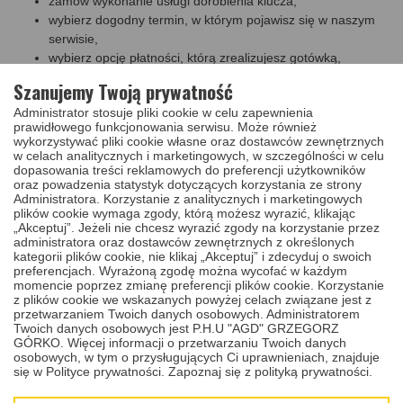
zamów wykonanie usługi dorobienia klucza,
wybierz dogodny termin, w którym pojawisz się w naszym
serwisie,
wybierz opcję płatności, którą zrealizujesz gotówką,
przelewem lub blikiem,
Szanujemy Twoją prywatność
w uwagach podaj następujące informacje: model pojazdu,
Administrator stosuje pliki cookie w celu zapewnienia
rok produkcji, model silnika
, numer vin
(benzyna, diesel itp.)
prawidłowego funkcjonowania serwisu. Może również
pojazdu oraz ilość przycisków, które posiada Twój klucz.
wykorzystywać pliki cookie własne oraz dostawców zewnętrznych
w celach analitycznych i marketingowych, w szczególności w celu
Po zakupie usługi w naszym sklepie, skontaktujemy się z Tobą w
dopasowania treści reklamowych do preferencji użytkowników
celu potwierdzenia zarezerwowanego terminu wizyty w naszym
oraz powadzenia statystyk dotyczących korzystania ze strony
serwisie, który znajduje się w Olsztynie przy placu Kazimierza
Administratora. Korzystanie z analitycznych i marketingowych
Pułaskiego 7 lokal 34a (województwo Warmińsko - Mazurskie).
plików cookie wymaga zgody, którą możesz wyrazić, klikając
Nasz serwis jest czynny od poniedziałku do piątku w godzinach od
„Akceptuj”. Jeżeli nie chcesz wyrazić zgody na korzystanie przez
10,00 do 18,00.
administratora oraz dostawców zewnętrznych z określonych
kategorii plików cookie, nie klikaj „Akceptuj” i zdecyduj o swoich
Czas dorobienia kopii klucza:
dorobienie klucza do auta trwa
preferencjach. Wyrażoną zgodę można wycofać w każdym
naszym serwisie przeważnie od 2 do 3 godzin. Na kopię klucza
momencie poprzez zmianę preferencji plików cookie. Korzystanie
wykonaną w naszym serwisie udzielamy dwunastomiesięcznej
z plików cookie we wskazanych powyżej celach związane jest z
gwarancji.
przetwarzaniem Twoich danych osobowych. Administratorem
Twoich danych osobowych jest P.H.U "AGD" GRZEGORZ
Szukasz innej usługi?
W naszym serwisie nie tylko dorobisz
GÓRKO. Więcej informacji o przetwarzaniu Twoich danych
klucz, ale możesz skorzystać także z usługi
naprawy elektroniki
osobowych, w tym o przysługujących Ci uprawnieniach, znajduje
klucza
lub
wymiany obudowy klucza
, gdy Twoja jest
się w Polityce prywatności.
Zapoznaj się z polityką prywatności.
zniszczona. Takie oferty, dostosowane do Twojego modelu auta,
znajdziesz pod spodem w rekomendowanych produktach i