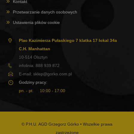
Kontakt
Przetwarzanie danych osobowych
Ustawienia plików cookie
Plac Kazimierza Pułaskiego 7 klatka 17 lokal 34a
C.H. Manhattan
10-514
Olsztyn
infolinia:
888 939 872
E-mail:
sklep@gorko.com.pl
Godziny pracy:
pn. - pt.
10:00 - 17:00
© P.H.U. AGD Grzegorz Górko • Wszelkie prawa
zastrzeżone