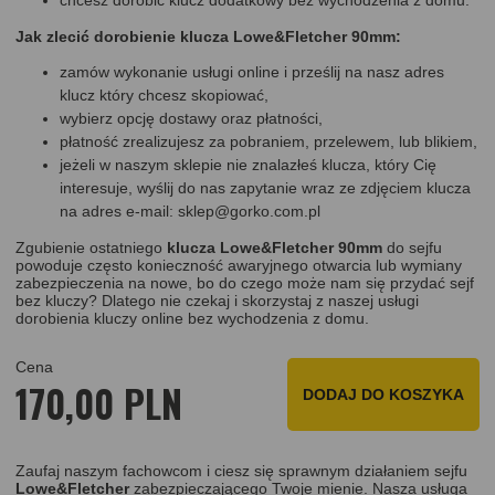
chcesz dorobić klucz dodatkowy bez wychodzenia z domu.
Jak zlecić dorobienie klucza Lowe&Fletcher 90mm:
zamów wykonanie usługi online i prześlij na nasz adres
klucz który chcesz skopiować,
wybierz opcję dostawy oraz płatności,
płatność zrealizujesz za pobraniem, przelewem, lub blikiem,
jeżeli w naszym sklepie nie znalazłeś klucza, który Cię
interesuje, wyślij do nas zapytanie wraz ze zdjęciem klucza
na adres
e-mail: sklep@gorko.com.pl
Zgubienie ostatniego
klucza Lowe&Fletcher 90mm
do sejfu
powoduje często konieczność awaryjnego otwarcia lub wymiany
zabezpieczenia na nowe, bo do czego może nam się przydać sejf
bez kluczy? Dlatego nie czekaj i skorzystaj z naszej usługi
dorobienia kluczy online bez wychodzenia z domu.
Cena
170,00 PLN
DODAJ DO KOSZYKA
Zaufaj naszym fachowcom i ciesz się sprawnym działaniem sejfu
Lowe&Fletcher
zabezpieczającego Twoje mienie. Nasza usługa