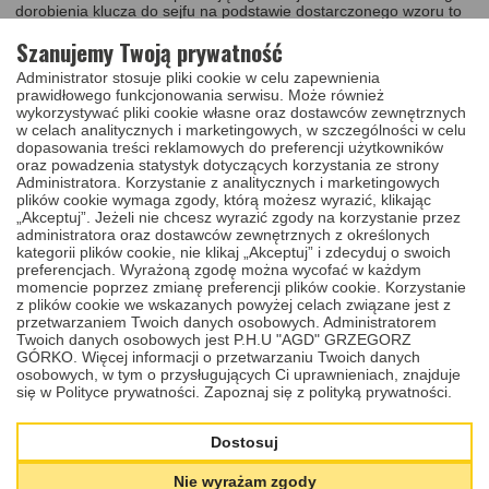
dorobienia klucza do sejfu na podstawie dostarczonego wzoru to
gwarancja wysokiej jakości, precyzji i profesjonalizmu. Jeśli masz
Szanujemy Twoją prywatność
jakiekolwiek pytania lub potrzebujesz dodatkowych informacji,
skontaktuj się z nami – chętnie pomożemy!
Administrator stosuje pliki cookie w celu zapewnienia
prawidłowego funkcjonowania serwisu. Może również
Cena zawiera:
wykorzystywać pliki cookie własne oraz dostawców zewnętrznych
w celach analitycznych i marketingowych, w szczególności w celu
dorobienie jednej sztuki klucza długości 90mm z dziubkiem i
dopasowania treści reklamowych do preferencji użytkowników
bez do
sejfu Lowe&Fletcher
na podstawie dostarczonego
oraz powadzenia statystyk dotyczących korzystania ze strony
wzoru.
Administratora. Korzystanie z analitycznych i marketingowych
plików cookie wymaga zgody, którą możesz wyrazić, klikając
Uwaga:
„Akceptuj”. Jeżeli nie chcesz wyrazić zgody na korzystanie przez
administratora oraz dostawców zewnętrznych z określonych
Po zamówieniu usługi dorobienia klucza proszę o przesłanie
kategorii plików cookie, nie klikaj „Akceptuj” i zdecyduj o swoich
oryginalego klucza
na nasz adres
:
C.H. Manhattan
Plac
preferencjach. Wyrażoną zgodę można wycofać w każdym
Pułaskiego 7 klatka 17 lokal 34a
10-514
Olsztyn.
Termin realizacji
momencie poprzez zmianę preferencji plików cookie. Korzystanie
zamówienia do 3 dni roboczych, od momentu dostaczenia
z plików cookie we wskazanych powyżej celach związane jest z
oryginału klucza
.
przetwarzaniem Twoich danych osobowych. Administratorem
Twoich danych osobowych jest P.H.U "AGD" GRZEGORZ
Zapraszamy do obejrzenia materiału wideo z którego dowiesz się
GÓRKO. Więcej informacji o przetwarzaniu Twoich danych
jak dorabiamy
klucze sejfowe.
osobowych, w tym o przysługujących Ci uprawnieniach, znajduje
się w Polityce prywatności.
Zapoznaj się z polityką prywatności.
Dostosuj
Nie wyrażam zgody