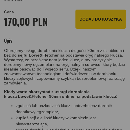
Cena
170,00 PLN
DODAJ DO KOSZYKA
Opis
Oferujemy usługę dorobienia klucza długości 90mm z dziubkiem i
bez do
sejfu Lowe&Fletcher
na podstawie oryginalnego klucza.
Wystarczy, że prześlesz nam jeden klucz, a my precyzyjnie
dorobimy nowy egzemplarz na oryginalnym surowcu, który będzie
idealnie pasować do Twojego sejfu. Dzięki naszym
zaawansowanym technologiom i doświadczeniu w dorabianiu
kluczy sejfowych, zapewniamy szybką i bezproblemową realizację
zamówienia.
Kiedy warto skorzystać z usługi dorobienia
klucza Lowe&Fletcher 90mm online na podstawie klucza:
zgubiłeś lub uszkodziłeś klucz i potrzebujesz dorobić
dodatkowy egzemplarz,
kupiłeś sejf ale ilość kluczy w komplecie jest
niewystarczająca,