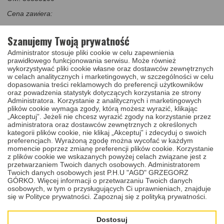
Cena zawiera:
stacyjkę - 1sztukę
Szanujemy Twoją prywatność
Stacyjka którą Państwu oferujemy jest stacyjką używaną, została
Administrator stosuje pliki cookie w celu zapewnienia
poddana regeneracji w naszym warsztacie.
prawidłowego funkcjonowania serwisu. Może również
wykorzystywać pliki cookie własne oraz dostawców zewnętrznych
w celach analitycznych i marketingowych, w szczególności w celu
dopasowania treści reklamowych do preferencji użytkowników
oraz powadzenia statystyk dotyczących korzystania ze strony
Administratora. Korzystanie z analitycznych i marketingowych
plików cookie wymaga zgody, którą możesz wyrazić, klikając
„Akceptuj”. Jeżeli nie chcesz wyrazić zgody na korzystanie przez
administratora oraz dostawców zewnętrznych z określonych
REKOMENDOWANE
kategorii plików cookie, nie klikaj „Akceptuj” i zdecyduj o swoich
preferencjach. Wyrażoną zgodę można wycofać w każdym
momencie poprzez zmianę preferencji plików cookie. Korzystanie
1
/
1
PRODUKTY I USŁUGI
z plików cookie we wskazanych powyżej celach związane jest z
przetwarzaniem Twoich danych osobowych. Administratorem
Twoich danych osobowych jest P.H.U "AGD" GRZEGORZ
GÓRKO. Więcej informacji o przetwarzaniu Twoich danych
Poniżej znajduje się lista rekomendowanych produktów i/lub usług.
osobowych, w tym o przysługujących Ci uprawnieniach, znajduje
Dodanie ich do koszyka nie jest obowiązkowe.
się w Polityce prywatności.
Zapoznaj się z polityką prywatności.
Dostosuj