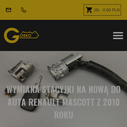
(
0
) ·
0,00
PLN
WYMIANA STACYJKI NA NOWĄ DO
AUTA RENAULT MASCOTT Z 2010
ROKU