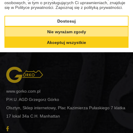
AUTA CIĘŻAROWEGO MAN TGA
osobowych, w tym o przysługujących Ci uprawnieniach, znajduje
się w Polityce prywatności.
Zapoznaj się z polityką prywatności.
Zobacz
Dostosuj
Nie wyrażam zgody
Akceptuj wszystkie
www.gorko.com.pl
P.H.U. AGD Grzegorz Górko
Olsztyn, Sklep internetowy, Plac Kazimierza Pułaskiego 7 klatka
17 lokal 34a C.H. Manhattan