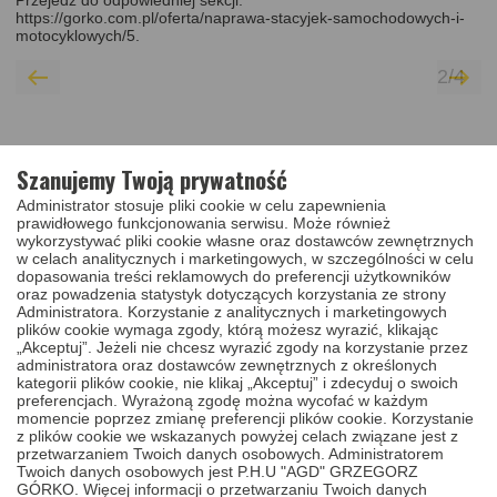
Przejedź do odpowiedniej sekcji:
https://gorko.com.pl/oferta/naprawa-stacyjek-samochodowych-i-
motocyklowych/5
.
2
/
4
POWIĄZANE WPISY
Szanujemy Twoją prywatność
1
/
1
Administrator stosuje pliki cookie w celu zapewnienia
prawidłowego funkcjonowania serwisu. Może również
wykorzystywać pliki cookie własne oraz dostawców zewnętrznych
w celach analitycznych i marketingowych, w szczególności w celu
dopasowania treści reklamowych do preferencji użytkowników
oraz powadzenia statystyk dotyczących korzystania ze strony
Administratora. Korzystanie z analitycznych i marketingowych
plików cookie wymaga zgody, którą możesz wyrazić, klikając
„Akceptuj”. Jeżeli nie chcesz wyrazić zgody na korzystanie przez
administratora oraz dostawców zewnętrznych z określonych
kategorii plików cookie, nie klikaj „Akceptuj” i zdecyduj o swoich
preferencjach. Wyrażoną zgodę można wycofać w każdym
momencie poprzez zmianę preferencji plików cookie. Korzystanie
z plików cookie we wskazanych powyżej celach związane jest z
przetwarzaniem Twoich danych osobowych. Administratorem
NAPRAWA WKŁADU ZAMKA
Twoich danych osobowych jest P.H.U "AGD" GRZEGORZ
GÓRKO. Więcej informacji o przetwarzaniu Twoich danych