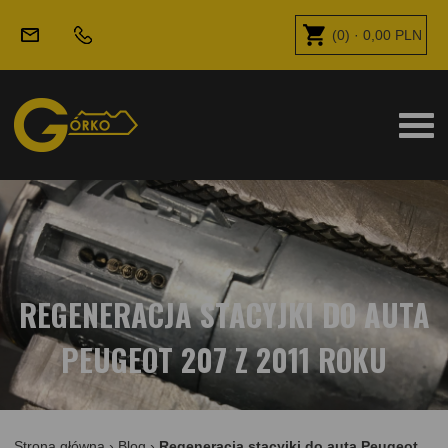
(
0
) ·
0,00
PLN
REGENERACJA STACYJKI DO AUTA
PEUGEOT 207 Z 2011 ROKU
Strona główna
›
Blog
›
Regeneracja stacyjki do auta Peugeot