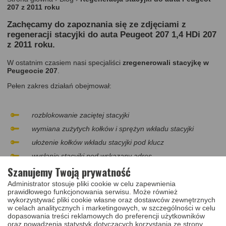
207 z 2011 roku
Zachęcamy do zapoznania się ze zdjęciami z
regeneracji stacyjki do auta Peugeot 207 1,4 HDi 207
z 2011 roku.
W ostatnim czasiem nasi specjaliści
zregenerowali stacyjkę w
Peugeocie 207
.
Pełen zakres działań obejmował:
rozblokowanie zaciętej stacyjki
wymiana zużytych kołków i sprężyn wkładu stacyjki
ułożenie kołków wkładu stacyjki pod klucz
wysłanie stacyjki pod wskazany adres
Szanujemy Twoją prywatność
Administrator stosuje pliki cookie w celu zapewnienia
Oferta regeneracji stacyjek dostępna jest pod
prawidłowego funkcjonowania serwisu. Może również
adresem:
https://gorko.com.pl/oferta/naprawa-stacyjek-
wykorzystywać pliki cookie własne oraz dostawców zewnętrznych
samochodowych-i-motocyklowych/5
.
w celach analitycznych i marketingowych, w szczególności w celu
dopasowania treści reklamowych do preferencji użytkowników
2
/
3
oraz powadzenia statystyk dotyczących korzystania ze strony