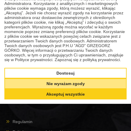
Administratora. Korzystanie z analitycznych i marketingowych
plików cookie wymaga zgody, którą możesz wyrazić, klikając
„Akceptuj”. Jeżeli nie chcesz wyrazić zgody na korzystanie przez
administratora oraz dostawców zewnętrznych z określonych
kategorii plików cookie, nie klikaj „Akceptuj” i zdecyduj o swoich
preferencjach. Wyrażoną zgodę można wycofać w każdym
momencie poprzez zmianę preferencji plików cookie. Korzystanie
z plików cookie we wskazanych powyżej celach związane jest z
przetwarzaniem Twoich danych osobowych. Administratorem
Twoich danych osobowych jest P.H.U "AGD" GRZEGORZ
GÓRKO. Więcej informacji o przetwarzaniu Twoich danych
osobowych, w tym o przysługujących Ci uprawnieniach, znajduje
się w Polityce prywatności.
Zapoznaj się z polityką prywatności.
www.gorko.com.pl
P.H.U. AGD Grzegorz Górko
Dostosuj
Olsztyn, Sklep internetowy, Plac Kazimierza Pułaskiego 7 klatka
Nie wyrażam zgody
17 lokal 34a C.H. Manhattan
Akceptuj wszystkie
Regulamin