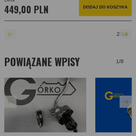
Cena
449,00 PLN
DODAJ
DO KOSZYKA
2
/
13
POWIĄZANE WPISY
1
/
8