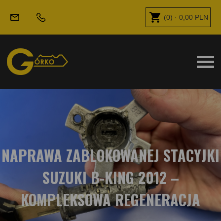
(
0
) ·
0,00
PLN
NAPRAWA ZABLOKOWANEJ STACYJKI
SUZUKI B-KING 2012 –
KOMPLEKSOWA REGENERACJA