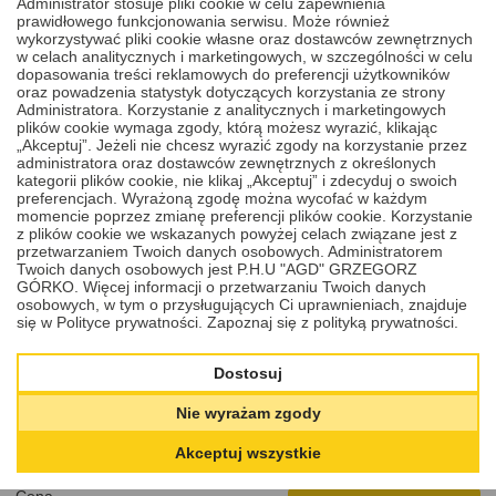
Administrator stosuje pliki cookie w celu zapewnienia
prawidłowego funkcjonowania serwisu. Może również
wykorzystywać pliki cookie własne oraz dostawców zewnętrznych
w celach analitycznych i marketingowych, w szczególności w celu
dopasowania treści reklamowych do preferencji użytkowników
oraz powadzenia statystyk dotyczących korzystania ze strony
Administratora. Korzystanie z analitycznych i marketingowych
plików cookie wymaga zgody, którą możesz wyrazić, klikając
„Akceptuj”. Jeżeli nie chcesz wyrazić zgody na korzystanie przez
administratora oraz dostawców zewnętrznych z określonych
kategorii plików cookie, nie klikaj „Akceptuj” i zdecyduj o swoich
preferencjach. Wyrażoną zgodę można wycofać w każdym
momencie poprzez zmianę preferencji plików cookie. Korzystanie
z plików cookie we wskazanych powyżej celach związane jest z
przetwarzaniem Twoich danych osobowych. Administratorem
Twoich danych osobowych jest P.H.U "AGD" GRZEGORZ
NAPRAWA STACYJKI MOTOCYKLA
GÓRKO. Więcej informacji o przetwarzaniu Twoich danych
osobowych, w tym o przysługujących Ci uprawnieniach, znajduje
SUZUKI DL, V-STROM, B-KING,
się w Polityce prywatności.
Zapoznaj się z polityką prywatności.
INTRUDER, GS, GSR, GSX-S, SFV, VAN
Dostosuj
VAN 2001 - 2023
Nie wyrażam zgody
Naprawa stacyjki do motocykli Suzuki produkowanych w latach
2001 - 2023. Stacyjkę należy zdemontować samodzielnie i
Akceptuj wszystkie
dostarczyć do naszego serwisu, a my naprawimy ją w ciągu
jednego dnia roboczego.