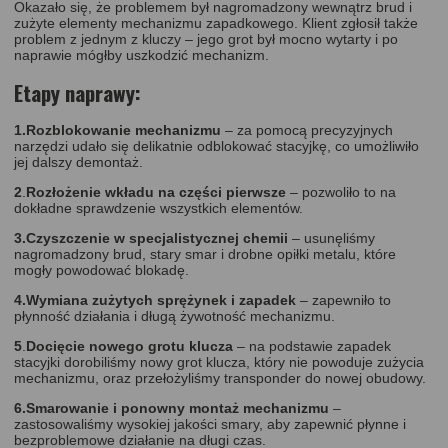
Okazało się, że problemem był nagromadzony wewnątrz brud i
zużyte elementy mechanizmu zapadkowego. Klient zgłosił także
problem z jednym z kluczy – jego grot był mocno wytarty i po
naprawie mógłby uszkodzić mechanizm.
Etapy naprawy:
1.Rozblokowanie mechanizmu
– za pomocą precyzyjnych
narzędzi udało się delikatnie odblokować stacyjkę, co umożliwiło
jej dalszy demontaż.
2
.
Rozłożenie wkładu na części pierwsze
– pozwoliło to na
dokładne sprawdzenie wszystkich elementów.
3.Czyszczenie w specjalistycznej chemii
– usunęliśmy
nagromadzony brud, stary smar i drobne opiłki metalu, które
mogły powodować blokadę.
4.Wymiana zużytych sprężynek i zapadek
– zapewniło to
płynność działania i długą żywotność mechanizmu.
5
.
Docięcie nowego grotu klucza
– na podstawie zapadek
stacyjki dorobiliśmy nowy grot klucza, który nie powoduje zużycia
mechanizmu, oraz przełożyliśmy transponder do nowej obudowy.
6.Smarowanie i ponowny montaż mechanizmu
–
zastosowaliśmy wysokiej jakości smary, aby zapewnić płynne i
bezproblemowe działanie na długi czas.