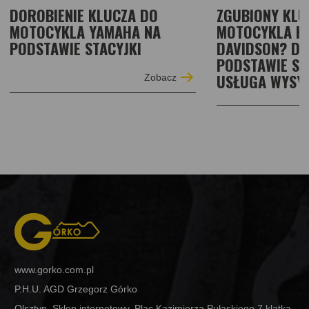
DOROBIENIE KLUCZA DO
ZGUBIONY KLU
MOTOCYKLA YAMAHA NA
MOTOCYKLA H
PODSTAWIE STACYJKI
DAVIDSON? DO
PODSTAWIE ST
USŁUGA WYSY
Zobacz
www.gorko.com.pl
P.H.U. AGD Grzegorz Górko
Olsztyn, Sklep internetowy, Plac Kazimierza Pułaskiego 7 klatka