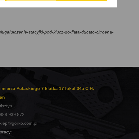
sluga/ulozenie-stacyjki-pod-klucz-do-fiata-ducato-citroena-
imierza Pułaskiego 7 klatka 17 lokal 34a C.H.
an
lsztyn
888 939 872
klep@gorko.com.pl
pracy: