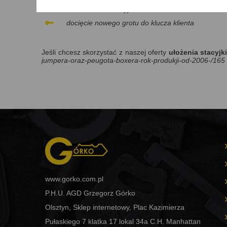
zmontowanie stacyjki
docięcie nowego grotu do klucza klienta
Jeśli chcesz skorzystać z naszej oferty
ułożenia stacyjk
jumpera-oraz-peugota-boxera-rok-produkji-od-2006-/165
www.gorko.com.pl
P.H.U. AGD Grzegorz Górko
Olsztyn, Sklep internetowy, Plac Kazimierza
Pułaskiego 7 klatka 17 lokal 34a C.H. Manhattan