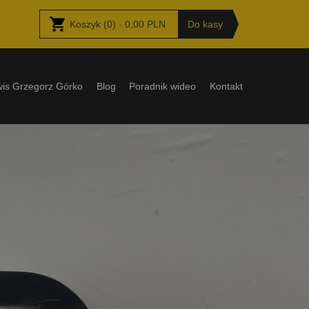
Koszyk
(
0
) ·
0,00
PLN
Do kasy
wis Grzegorz Górko
Blog
Poradnik wideo
Kontakt