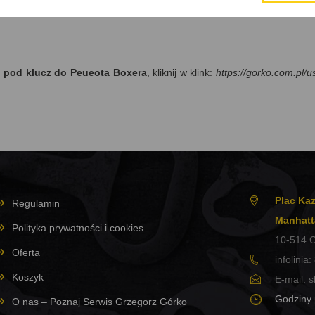
i pod klucz do Peueota Boxera
, kliknij w klink:
https://gorko.com.pl/u
Plac Kaz
Regulamin
Manhatt
Polityka prywatności i cookies
10-514
O
Oferta
infolinia:
Koszyk
E-mail:
s
Godziny 
O nas – Poznaj Serwis Grzegorz Górko