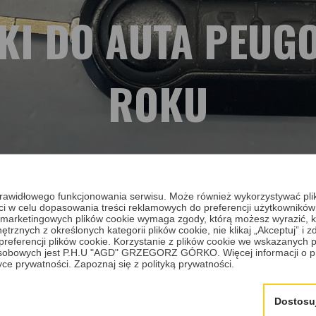
I DO AUTA PEUGOT
ROKU
 Boxer II z 2016 roku
a prawidłowego funkcjonowania serwisu. Może również wykorzystywać pl
 do auta Peugot Boxer II z 2016 roku? Zapraszamy do art
ci w celu dopasowania treści reklamowych do preferencji użytkowników
 i marketingowych plików cookie wymaga zgody, którą możesz wyrazić, kl
 mocno zużyta. Zaproponowaliśmy zatem nową i ułożenie jej pod klucz, 
trznych z określonych kategorii plików cookie, nie klikaj „Akceptuj” i
erencji plików cookie. Korzystanie z plików cookie we wskazanych p
sobowych jest P.H.U "AGD" GRZEGORZ GÓRKO. Więcej informacji o p
tyce prywatności.
Zapoznaj się z polityką prywatności.
Dostosu
dek wkładu stacyjki pod klucz klienta