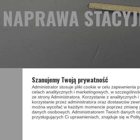
NAPRAWA STACYJK
Szanujemy Twoją prywatność
Strona główna
›
Blog
›
Naprawa stacyjki do auta Peugot
Administrator stosuje pliki cookie w celu zapewnieni
Jesteś ciekawy, jak wygląda naprawa stacyjki
celach analitycznych i marketingowych, w szczególnoś
ze strony Administratora. Korzystanie z analitycznych
Niestety stacyjka dostarczona przez klienta była bardzo
korzystanie przez administratora oraz dostawców zewnę
można wycofać w każdym momencie poprzez zmianę pref
W ramach usługi wykonaliśmy następujące czynności:
danych osobowych. Administratorem Twoich danych o
przysługujących Ci uprawnieniach, znajduje się w Poli
rozmontowanie nowej stacyjki
dostosowanie, dopasowanie, ułożenie nowych zapa