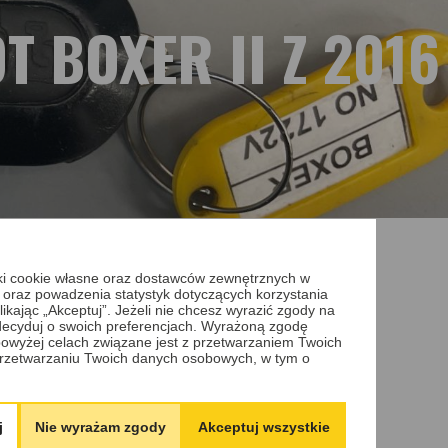
 BOXER II Z 2016
iki cookie własne oraz dostawców zewnętrznych w
ykułu.
 oraz powadzenia statystyk dotyczących korzystania
ikając „Akceptuj”. Jeżeli nie chcesz wyrazić zgody na
aby nie była konieczna jego wymiana.
 zdecyduj o swoich preferencjach. Wyrażoną zgodę
owyżej celach związane jest z przetwarzaniem Twoich
rzetwarzaniu Twoich danych osobowych, w tym o
j
Nie wyrażam zgody
Akceptuj wszystkie