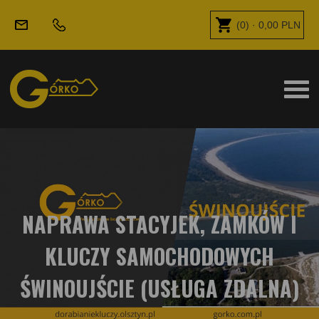
(
0
) ·
0,00
PLN
NAPRAWA STACYJEK, ZAMKÓW I
KLUCZY SAMOCHODOWYCH
ŚWINOUJŚCIE (USŁUGA ZDALNA)