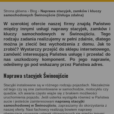
Strona główna
›
Blog
›
Naprawa stacyjek, zamków i kluczy
samochodowych Świnoujście (Usługa zdalna)
W szerokiej ofercie naszej firmy znajdą Państwo
między innymi usługi naprawy stacyjek, zamków i
kluczy samochodowych w Świnoujściu. Tego
rodzaju zadania realizujemy w pełni zdalnie, dlatego
można je zlecić bez wychodzenia z domu. Jak to
zrobić? Wystarczy przejść do sklepu internetowego,
zamówić interesującą Państwa usługę i przesłać do
nas uszkodzony komponent. Po jego naprawie,
odeślemy go pod wskazany przez Państwa adres.
Naprawa stacyjek Świnoujście
Stacyjki instalowane są w różnego rodzaju pojazdach. Niezależnie
od tego czy są one zamontowane w samochodzie, motocyklu czy
quadzie, ich awaria często wiąże się z brakiem możliwości
uruchomienia pojazdu. Jeśli usterka wystąpiła również w Państwa
aucie i jesteście zainteresowani
naprawą stacyjki
samochodowej w Świnoujściu
, zapraszamy do skorzystania z
naszej oferty. Nasi fachowcy realizują bowiem naprawy
obejmujące usuwanie usterek objawiających się między innymi