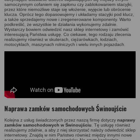
samoczynnym cofaniem się zapłonu czy zablokowaniem stacyjki,
przez które niemożliwe staje się włożenie, wyjęcie lub obrócenie
klucza. Oprócz tego dopasowujemy i układamy stacyjki pod klucz,
a także sprzedajemy nowe i zregenerowane komponenty. Warto
podkreślić, że wszystkie te działania wykonujemy zdalnie.
Wystarczy bowiem odwiedzić nasz
sklep internetowy
i zamówić
interesującą Państwa usługę. Co ciekawe, tego rodzaju zlecenia
realizujemy również w skuterach, ciężarówkach, łodziach,
motocyklach, maszynach rolniczych i wielu innych pojazdach.
Naprawa zamków samochodowych Świnoujście
Kolejna z usług świadczonych przez naszą firmę dotyczy
naprawy
zamków samochodowych w Świnoujściu
. Tę usługę również
realizujemy zdalnie, a aby z niej skorzystać należy odwiedzić
sklep
internetowy
. Znajdą w nim Państwo również między innymi nowe
oraz zregenerowane wkłady zamków. Na czym konkretnie