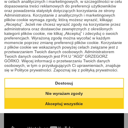
w celach analitycznych i marketingowych, w szczególności w celu
Naprawa kluczy i pilotów samochodowych
dopasowania treści reklamowych do preferencji użytkowników
Świnoujście
oraz powadzenia statystyk dotyczących korzystania ze strony
Administratora. Korzystanie z analitycznych i marketingowych
plików cookie wymaga zgody, którą możesz wyrazić, klikając
Korzystając z usług naszej firmy mogą Państwo również
„Akceptuj”. Jeżeli nie chcesz wyrazić zgody na korzystanie przez
przeprowadzić
naprawę i regenerację kluczy oraz pilotów w
administratora oraz dostawców zewnętrznych z określonych
Świnoujściu
. Aby skorzystać z tego rodzaju oferty zapraszamy
kategorii plików cookie, nie klikaj „Akceptuj” i zdecyduj o swoich
do zakupu konkretnej usługi poprzez
sklep internetowy
. W jakich
preferencjach. Wyrażoną zgodę można wycofać w każdym
przypadkach pomagamy Klientom? Rozwiązujemy problemy
momencie poprzez zmianę preferencji plików cookie. Korzystanie
objawiające się między innymi nieładowaniem się akumulatora
z plików cookie we wskazanych powyżej celach związane jest z
kluczyka podczas jazdy, niedziałającą funkcją zbliżeniowego
przetwarzaniem Twoich danych osobowych. Administratorem
otwarcia czy odbezpieczenia lub zamknięcia zamka pilotem.
Twoich danych osobowych jest P.H.U "AGD" GRZEGORZ
Oprócz tego usuwamy również awarie związane z blokowaniem
GÓRKO. Więcej informacji o przetwarzaniu Twoich danych
się kluczyka w stacyjce z powodu jego wytarcia czy brakiem
osobowych, w tym o przysługujących Ci uprawnieniach, znajduje
możliwości złożenia grota w scyzoryku. W celu rozwiązania tego
się w Polityce prywatności.
Zapoznaj się z polityką prywatności.
typu usterek przeprowadzamy takie prace, jak na przykład
wymiana akumulatora i gniazd mocowań baterii, docięcie grotu
oraz wymianę obudowy klucza czy naprawę ścieżek drukowanych
Dostosuj
płytki.
Nie wyrażam zgody
Akceptuj wszystkie