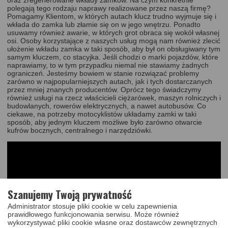
polegają tego rodzaju naprawy realizowane przez naszą firmę?
Pomagamy Klientom, w których autach klucz trudno wyjmuje się i
wkłada do zamka lub złamie się on w jego wnętrzu. Ponadto
usuwamy również awarie, w których grot obraca się wokół własnej
osi. Osoby korzystające z naszych usług mogą nam również zlecić
ułożenie wkładu zamka w taki sposób, aby był on obsługiwany tym
samym kluczem, co stacyjka. Jeśli chodzi o marki pojazdów, które
naprawiamy, to w tym przypadku niemal nie stawiamy żadnych
ograniczeń. Jesteśmy bowiem w stanie rozwiązać problemy
zarówno w najpopularniejszych autach, jak i tych dostarczanych
przez mniej znanych producentów. Oprócz tego świadczymy
również usługi na rzecz właścicieli ciężarówek, maszyn rolniczych i
budowlanych, rowerów elektrycznych, a nawet autobusów. Co
ciekawe, na potrzeby motocyklistów układamy zamki w taki
sposób, aby jednym kluczem możliwe było zarówno otwarcie
kufrów bocznych, centralnego i narzędziówki.
Szanujemy Twoją prywatność
Administrator stosuje pliki cookie w celu zapewnienia
prawidłowego funkcjonowania serwisu. Może również
wykorzystywać pliki cookie własne oraz dostawców zewnętrznych