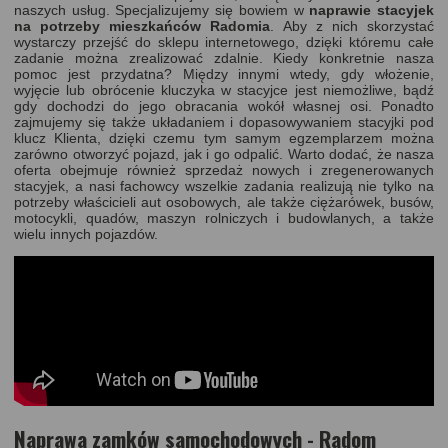
naszych usług. Specjalizujemy się bowiem w
naprawie stacyjek
na potrzeby mieszkańców Radomia
. Aby z nich skorzystać
wystarczy przejść do
sklepu internetowego
, dzięki któremu całe
zadanie można zrealizować zdalnie. Kiedy konkretnie nasza
pomoc jest przydatna? Między innymi wtedy, gdy włożenie,
wyjęcie lub obrócenie kluczyka w stacyjce jest niemożliwe, bądź
gdy dochodzi do jego obracania wokół własnej osi. Ponadto
zajmujemy się także układaniem i dopasowywaniem stacyjki pod
klucz Klienta, dzięki czemu tym samym egzemplarzem można
zarówno otworzyć pojazd, jak i go odpalić. Warto dodać, że nasza
oferta obejmuje również sprzedaż nowych i zregenerowanych
stacyjek, a nasi fachowcy wszelkie zadania realizują nie tylko na
potrzeby właścicieli aut osobowych, ale także ciężarówek, busów,
motocykli, quadów, maszyn rolniczych i budowlanych, a także
wielu innych pojazdów.
Naprawa zamków samochodowych - Radom