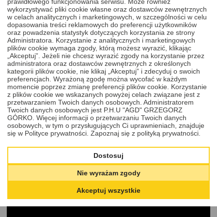
prawidłowego funkcjonowania serwisu. Może również
wykorzystywać pliki cookie własne oraz dostawców zewnętrznych
w celach analitycznych i marketingowych, w szczególności w celu
dopasowania treści reklamowych do preferencji użytkowników
Naprawa kluczy i pilotów samochodowych -
oraz powadzenia statystyk dotyczących korzystania ze strony
Administratora. Korzystanie z analitycznych i marketingowych
Radom
plików cookie wymaga zgody, którą możesz wyrazić, klikając
„Akceptuj”. Jeżeli nie chcesz wyrazić zgody na korzystanie przez
administratora oraz dostawców zewnętrznych z określonych
Kolejną usługą realizowaną przez naszą firmę jest
naprawa
kategorii plików cookie, nie klikaj „Akceptuj” i zdecyduj o swoich
kluczy i pilotów samochodowych
. Jeśli są zatem Państwo z
preferencjach. Wyrażoną zgodę można wycofać w każdym
Radomia lub innych miejscowości z okolicy, zachęcamy do
momencie poprzez zmianę preferencji plików cookie. Korzystanie
skorzystania z naszej oferty. W tym przypadku także wystarczy
z plików cookie we wskazanych powyżej celach związane jest z
przejść do
sklepu internetowego
i wybrać interesującą Państwa
przetwarzaniem Twoich danych osobowych. Administratorem
usługę. Kiedy konkretnie można liczyć na naszą pomoc? Między
Twoich danych osobowych jest P.H.U "AGD" GRZEGORZ
innymi w sytuacjach, gdy występuje problem z otwarciem zamka w
GÓRKO. Więcej informacji o przetwarzaniu Twoich danych
sposób tradycyjny bądź zbliżeniowy. Oprócz tego naprawiamy
osobowych, w tym o przysługujących Ci uprawnieniach, znajduje
również awarie związane z nieładowaniem się akumulatora
się w Polityce prywatności.
Zapoznaj się z polityką prywatności.
podczas jazdy czy blokowaniem się klucza w stacyjce.
Serwisujemy również obudowy scyzorykowe, gdy nie można w
nich złożyć grotu klucza. W celu usunięcia usterek wykonujemy
Dostosuj
takie prace, jak na przykład wymiana mikrowłączników pilota,
akumulatora lub mocowania baterii. Nasi fachowcy docinają także
Nie wyrażam zgody
nowy groty bądź serwisują microswitche.
Akceptuj wszystkie