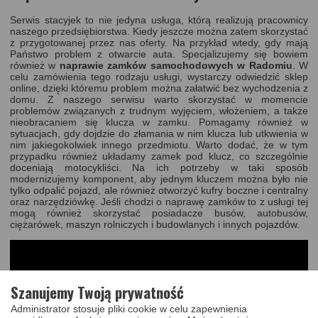
Serwis stacyjek to nie jedyna usługa, którą realizują pracownicy
naszego przedsiębiorstwa. Kiedy jeszcze można zatem skorzystać
z przygotowanej przez nas oferty. Na przykład wtedy, gdy mają
Państwo problem z otwarcie auta. Specjalizujemy się bowiem
również w
naprawie zamków samochodowych w Radomiu
. W
celu zamówienia tego rodzaju usługi, wystarczy odwiedzić sklep
online, dzięki któremu problem można załatwić bez wychodzenia z
domu. Z naszego serwisu warto skorzystać w momencie
problemów związanych z trudnym wyjęciem, włożeniem, a także
nieobracaniem się klucza w zamku. Pomagamy również w
sytuacjach, gdy dojdzie do złamania w nim klucza lub utkwienia w
nim jakiegokolwiek innego przedmiotu. Warto dodać, że w tym
przypadku również
układamy zamek pod klucz
, co szczególnie
doceniają motocykliści. Na ich potrzeby w taki sposób
modernizujemy komponent, aby jednym kluczem można było nie
tylko odpalić pojazd, ale również otworzyć kufry boczne i centralny
oraz narzędziówkę. Jeśli chodzi o naprawę zamków to z usługi tej
mogą również skorzystać posiadacze busów, autobusów,
ciężarówek, maszyn rolniczych i budowlanych i innych pojazdów.
Szanujemy Twoją prywatność
Administrator stosuje pliki cookie w celu zapewnienia