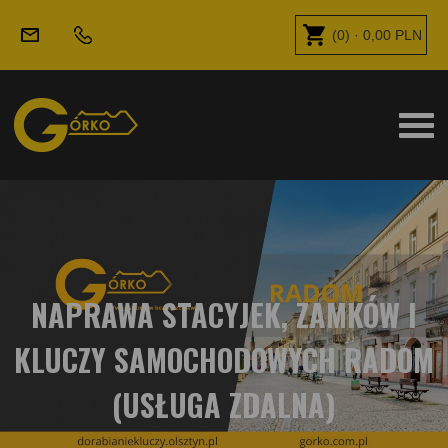
(
0
) ·
0,00
PLN
NAPRAWA STACYJEK, ZAMKÓW I
KLUCZY SAMOCHODOWYCH RADOM
(USŁUGA ZDALNA)