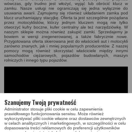
wówczas, gdy trudno jest włożyć, wyjąć lub obrócić klucz w
zamku. Nasze usługi nie ograniczają się jedna wyłącznie do
usuwania awarii. Zajmujemy się również układaniem zamka pod
klucz uruchamiający stacyjkę. Oferta ta jest szczególnie pożądana
przez motocyklistów, którzy jednym kluczem mogą nie tylko
otworzyć kufry boczne, kufer centralny ale też narzędziówkę. W
naszym sklepie można również zakupić zamki. Sprzedajemy je
bowiem w wersji zregenerowanej, a także fabrycznie nowe.
Przygotowana oferta skierowana jest do właścicieli aut i motocykli
zarówno znanych, jak i mniej popularnych producentów. Z naszej
pomocy mogą również skorzystać właściciele między innymi
samochodów ciężarowych, pojazdów budowlanych, maszyn
rolniczych i innego typu pojazdów.
Szanujemy Twoją prywatność
Administrator stosuje pliki cookie w celu zapewnienia
prawidłowego funkcjonowania serwisu. Może również
Naprawa kluczy i pilotów samochodowych Płońsk
wykorzystywać pliki cookie własne oraz dostawców zewnętrznych
w celach analitycznych i marketingowych, w szczególności w celu
dopasowania treści reklamowych do preferencji użytkowników
Jako liderzy rynku mechanicznego świadczymy również usługi