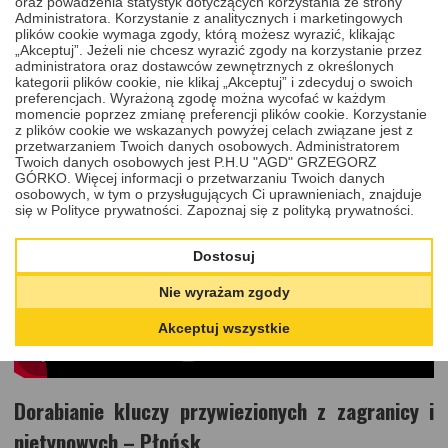
oraz powadzenia statystyk dotyczących korzystania ze strony
polegające na
naprawie kluczy i pilotów samochodowych w
Administratora. Korzystanie z analitycznych i marketingowych
Płońsku
. W celu skorzystania z oferty wystarczy odwiedzić
plików cookie wymaga zgody, którą możesz wyrazić, klikając
nasz
sklep online
i wybrać interesującą Państwa usługę. W jakich
„Akceptuj”. Jeżeli nie chcesz wyrazić zgody na korzystanie przez
przypadkach jesteśmy w stanie pomóc? Rozwiązujemy problemy
administratora oraz dostawców zewnętrznych z określonych
związane między innymi z nieładowaniem się akumulatora
kategorii plików cookie, nie klikaj „Akceptuj” i zdecyduj o swoich
podczas jazdy, blokowaniem się klucza w stacyjce lub zamku czy
preferencjach. Wyrażoną zgodę można wycofać w każdym
nieskładaniem się grota w obudowie scyzorykowej. Klienci mogą
momencie poprzez zmianę preferencji plików cookie. Korzystanie
również na nas liczyć w przypadku, gdy mają problem z otwarciem
z plików cookie we wskazanych powyżej celach związane jest z
auta w sposób klasyczny lub zbliżeniowy. W celu eliminacji
przetwarzaniem Twoich danych osobowych. Administratorem
omawianych awarii wykonujemy takie zadania, jak na przykład
Twoich danych osobowych jest P.H.U "AGD" GRZEGORZ
wymianę baterii lub jej mocowania, docięcie nowego grotu czy
GÓRKO. Więcej informacji o przetwarzaniu Twoich danych
wymianę mikrowłączników sterujących otwieraniem i zamykaniem
osobowych, w tym o przysługujących Ci uprawnieniach, znajduje
pojazdu.
się w Polityce prywatności.
Zapoznaj się z polityką prywatności.
Dostosuj
Nie wyrażam zgody
Akceptuj wszystkie
Dorabianie kluczy przywiezionych z zagranicy i
nietypowych – Płońsk