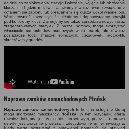
dojdzie do zablokowania stacyjki i włożenie, wyjęcie lub obrócenie
klucza nie będzie możliwe. Usuwamy również awarie związane z
cofaniem się zapłonu lub obracaniem się klucza wokół własnej osi.
Warto również zaznaczyć, że układamy i dopasowujemy stacyjki
pod konkretny klucz. Zajmujemy się także sprzedażą nowych oraz
zregenerowanych stacyjek. Z naszej pomocy, mogą skorzystać
właściciele samochodów osobowych wielu marek, ale również
posiadacze łodzi, maszyn rolniczych, ciężarówek, motocykli,
skuterów czy quadów.
Naprawa zamków samochodowych Płońsk
Naprawa zamków samochodowych
to kolejna usługa, z której
mogą skorzystać mieszkańcy
Płońska
. W tym przypadku oferta
również dostępna jest w
sklepie internetowym
, przez co naprawa
usterki jest znacznie prostsza i zdecydowanie mniej inwazyjna.
Kiedy warto skorzystać z omawianej pomocy? Na przykład