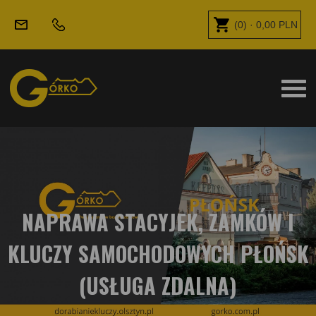
(
0
) ·
0,00
PLN
NAPRAWA STACYJEK, ZAMKÓW I
KLUCZY SAMOCHODOWYCH PŁOŃSK
(USŁUGA ZDALNA)