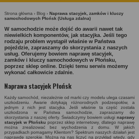
Strona główna
›
Blog
›
Naprawa stacyjek, zamków i kluczy
samochodowych Płońsk (Usługa zdalna)
W samochodzie może dojść do awarii nawet tak
niewielkich komponentów, jak stacyjka. Jeśli tego
rodzaju problem wystąpił właśnie w Państwa
pojeździe, zapraszamy do skorzystania z naszych
usług. Oferujemy bowiem naprawę stacyjek,
zamków i kluczy samochodowych w Płońsku,
poprzez sklep online. Dzięki temu serwis możemy
wykonać całkowicie zdalnie.
Naprawa stacyjek Płońsk
Każdy samochód, niezależnie od marki czy modelu ulega czasami
uszkodzeniu. Awarie dotykają różnorodnych podzespołów, a
jednym z nich jest stacyjka. Jeśli właśnie ta część została
uszkodzona w Państwa samochodzie, zapraszamy do
skorzystania z naszej oferty. Świadczymy bowiem usługi
naprawy
stacyjek w Płońsku
poprzez
sklep internetowy
, dlatego naprawę
można zrealizować bez wychodzenia z domu. W jakich
przypadkach pomagamy Klientom? Spektrum naszych działań jest
naprawdę szerokie. Można na nas liczyć na przykład wtedy, gdy