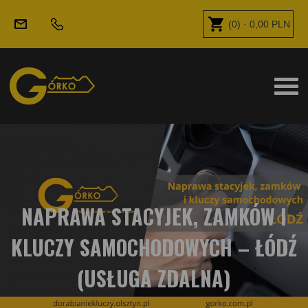
(
0
) ·
0,00
PLN
NAPRAWA STACYJEK, ZAMKÓW I
KLUCZY SAMOCHODOWYCH – ŁÓDŹ
(USŁUGA ZDALNA)