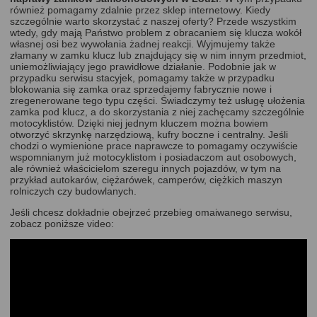
również pomagamy zdalnie przez
sklep internetowy
. Kiedy
szczególnie warto skorzystać z naszej oferty? Przede wszystkim
wtedy, gdy mają Państwo problem z obracaniem się klucza wokół
własnej osi bez wywołania żadnej reakcji. Wyjmujemy także
złamany w zamku klucz lub znajdujący się w nim innym przedmiot,
uniemożliwiający jego prawidłowe działanie. Podobnie jak w
przypadku serwisu stacyjek, pomagamy także w przypadku
blokowania się zamka oraz sprzedajemy fabrycznie nowe i
zregenerowane tego typu części. Świadczymy też usługę ułożenia
zamka pod klucz, a do skorzystania z niej zachęcamy szczególnie
motocyklistów. Dzięki niej jednym kluczem można bowiem
otworzyć skrzynkę narzędziową, kufry boczne i centralny. Jeśli
chodzi o wymienione prace naprawcze to pomagamy oczywiście
wspomnianym już motocyklistom i posiadaczom aut osobowych,
ale również właścicielom szeregu innych pojazdów, w tym na
przykład autokarów, ciężarówek, camperów, ciężkich maszyn
rolniczych czy budowlanych.
Jeśli chcesz dokładnie obejrzeć przebieg omaiwanego serwisu,
zobacz poniższe video: