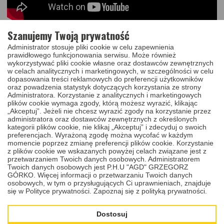
Szanujemy Twoją prywatność
Naprawa kluczy i pilotów samochodowych – Łódź
Administrator stosuje pliki cookie w celu zapewnienia
prawidłowego funkcjonowania serwisu. Może również
Kolejną usługą znajdującą się w naszej ofercie jest
naprawa
wykorzystywać pliki cookie własne oraz dostawców zewnętrznych
kluczy i pilotów samochodowych w Łodzi
. Jak z pewnością się
w celach analitycznych i marketingowych, w szczególności w celu
Państwo domyślają, można ją zrealizować poprzez
sklep online
.
dopasowania treści reklamowych do preferencji użytkowników
Kiedy konkretnie warto to zrobić? Na przykład wtedy, gdy mają
oraz powadzenia statystyk dotyczących korzystania ze strony
Państwo problem ze złożeniem klucza w obudowie scyzorykowej,
Administratora. Korzystanie z analitycznych i marketingowych
jego blokowaniem się w stacyjce lub w zamku czy otwarciem auta
plików cookie wymaga zgody, którą możesz wyrazić, klikając
w sposób zbliżeniowy i tradycyjny, bądź gdy akumulator nie ładuje
„Akceptuj”. Jeżeli nie chcesz wyrazić zgody na korzystanie przez
się podczas jazdy. Jesteśmy w stanie skutecznie wyeliminować
administratora oraz dostawców zewnętrznych z określonych
tego rodzaju usterki, poprzez między innymi:
kategorii plików cookie, nie klikaj „Akceptuj” i zdecyduj o swoich
preferencjach. Wyrażoną zgodę można wycofać w każdym
momencie poprzez zmianę preferencji plików cookie. Korzystanie
serwis ścieżek drukowanych kluczy i pilotów,
z plików cookie we wskazanych powyżej celach związane jest z
przetwarzaniem Twoich danych osobowych. Administratorem
instalację nowych mikro włączników sterujących zamkiem
Twoich danych osobowych jest P.H.U "AGD" GRZEGORZ
centralnym,
GÓRKO. Więcej informacji o przetwarzaniu Twoich danych
osobowych, w tym o przysługujących Ci uprawnieniach, znajduje
wymianę mocowania baterii,
się w Polityce prywatności.
Zapoznaj się z polityką prywatności.
docięcie nowego grotu i jego instalację w nowej obudowie.
Dostosuj