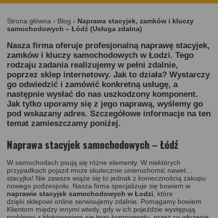
Strona główna
›
Blog
›
Naprawa stacyjek, zamków i kluczy
samochodowych – Łódź (Usługa zdalna)
Nasza firma oferuje profesjonalną naprawę stacyjek,
zamków i kluczy samochodowych w Łodzi. Tego
rodzaju zadania realizujemy w pełni zdalnie,
poprzez sklep internetowy. Jak to działa? Wystarczy
go odwiedzić i zamówić konkretną usługę, a
następnie wysłać do nas uszkodzony komponent.
Jak tylko uporamy się z jego naprawą, wyślemy go
pod wskazany adres. Szczegółowe informacje na ten
temat zamieszczamy poniżej.
Naprawa stacyjek samochodowych – Łódź
W samochodach psują się różne elementy. W niektórych
przypadkach pojazd może skutecznie unieruchomić nawet…
stacyjka! Nie zawsze wiąże się to jednak z koniecznością zakupu
nowego podzespołu. Nasza firma specjalizuje się bowiem w
naprawie stacyjek samochodowych w Łodzi
, które
dzięki
sklepowi online
serwisujemy zdalnie. Pomagamy bowiem
Klientom między innymi wtedy, gdy w ich pojeździe występują
problemy z blokowaniem się tego komponentu, przez co włożenie,