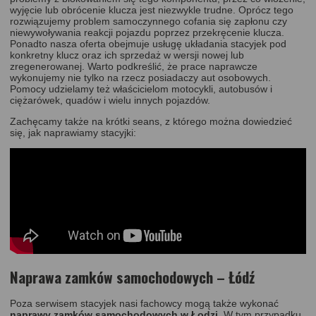
wyjęcie lub obrócenie klucza jest niezwykle trudne. Oprócz tego
rozwiązujemy problem samoczynnego cofania się zapłonu czy
niewywoływania reakcji pojazdu poprzez przekręcenie klucza.
Ponadto nasza oferta obejmuje usługę układania stacyjek pod
konkretny klucz oraz ich sprzedaż w wersji nowej lub
zregenerowanej. Warto podkreślić, że prace naprawcze
wykonujemy nie tylko na rzecz posiadaczy aut osobowych.
Pomocy udzielamy też właścicielom motocykli, autobusów i
ciężarówek, quadów i wielu innych pojazdów.
Zachęcamy także na krótki seans, z którego można dowiedzieć
się, jak naprawiamy stacyjki:
Naprawa zamków samochodowych – Łódź
Poza serwisem stacyjek nasi fachowcy mogą także wykonać
naprawy zamków samochodowych w Łodzi
. W tym przypadku