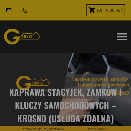
(
0
) ·
0,00
PLN
NAPRAWA STACYJEK, ZAMKÓW I
KLUCZY SAMOCHODOWYCH –
KROSNO (USŁUGA ZDALNA)