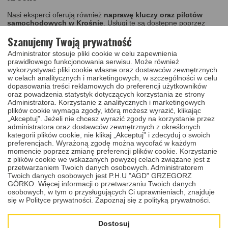
Nasi eksperci oferują również
naprawę kluczy oraz pilotów
samochodowych w Krośnie
. Usługi te są dostępne poprzez
nasz
sklep online
, dlatego można je zrealizować bez wychodzenia
Szanujemy Twoją prywatność
z domu. Warto z nich skorzystać między innymi wtedy, gdy w
Państwa pojeździe występuje problem z blokowaniem się klucza w
Administrator stosuje pliki cookie w celu zapewnienia
stacyjce lub w zamku, gdy nie możecie złożyć klucza w obudowie
prawidłowego funkcjonowania serwisu. Może również
scyzorykowej lub gdy akumulator zasilający klucz nie ładuje się
wykorzystywać pliki cookie własne oraz dostawców zewnętrznych
podczas jazdy. Pomagamy też w przypadku niedziałającej funkcji
w celach analitycznych i marketingowych, w szczególności w celu
otwierania i zamykania auta w sposób zbliżeniowy i tradycyjny.
dopasowania treści reklamowych do preferencji użytkowników
Aby wyeliminować tego rodzaju problemy, wykonujemy szereg
oraz powadzenia statystyk dotyczących korzystania ze strony
prac, w tym na przykład:
Administratora. Korzystanie z analitycznych i marketingowych
plików cookie wymaga zgody, którą możesz wyrazić, klikając
„Akceptuj”. Jeżeli nie chcesz wyrazić zgody na korzystanie przez
docinamy grot klucza i montujemy go w nowej obudowie,
administratora oraz dostawców zewnętrznych z określonych
kategorii plików cookie, nie klikaj „Akceptuj” i zdecyduj o swoich
naprawiamy mocowanie gniazd baterii,
preferencjach. Wyrażoną zgodę można wycofać w każdym
momencie poprzez zmianę preferencji plików cookie. Korzystanie
wymieniamy akumulatory zasilające klucz,
z plików cookie we wskazanych powyżej celach związane jest z
wymieniamy mikroswitche, mikro włączniki i regenerujemy
przetwarzaniem Twoich danych osobowych. Administratorem
ścieżki drukowane.
Twoich danych osobowych jest P.H.U "AGD" GRZEGORZ
GÓRKO. Więcej informacji o przetwarzaniu Twoich danych
osobowych, w tym o przysługujących Ci uprawnieniach, znajduje
się w Polityce prywatności.
Zapoznaj się z polityką prywatności.
Poniżej prezentujemy film, na którym można dokładnie przyjrzeć
się realizowanym przez nas pracom:
Dostosuj