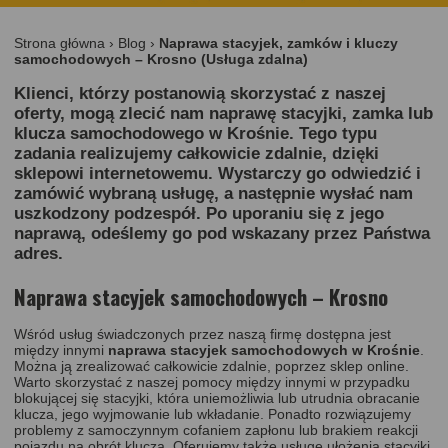
Strona główna
›
Blog
›
Naprawa stacyjek, zamków i kluczy
samochodowych – Krosno (Usługa zdalna)
Klienci, którzy postanowią skorzystać z naszej
oferty, mogą zlecić nam naprawę stacyjki, zamka lub
klucza samochodowego w Krośnie. Tego typu
zadania realizujemy całkowicie zdalnie, dzięki
sklepowi internetowemu. Wystarczy go odwiedzić i
zamówić wybraną usługę, a następnie wysłać nam
uszkodzony podzespół. Po uporaniu się z jego
naprawą, odeślemy go pod wskazany przez Państwa
adres.
Naprawa stacyjek samochodowych – Krosno
Wśród usług świadczonych przez naszą firmę dostępna jest
między innymi
naprawa stacyjek samochodowych w Krośnie
.
Można ją zrealizować całkowicie zdalnie, poprzez
sklep online
.
Warto skorzystać z naszej pomocy między innymi w przypadku
blokującej się stacyjki, która uniemożliwia lub utrudnia obracanie
klucza, jego wyjmowanie lub wkładanie. Ponadto rozwiązujemy
problemy z samoczynnym cofaniem zapłonu lub brakiem reakcji
pojazdu na obrót klucza. Oferujemy także usługę ułożenia stacyjki