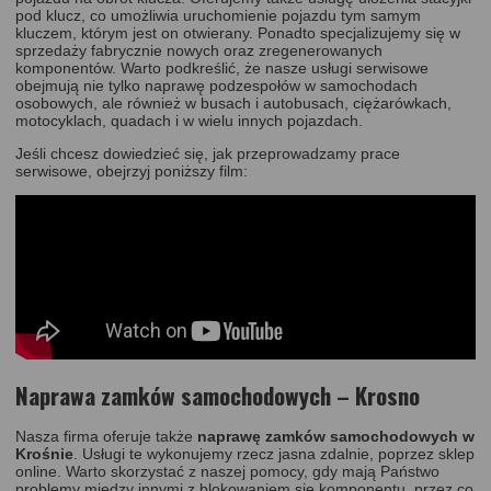
pod klucz, co umożliwia uruchomienie pojazdu tym samym
kluczem, którym jest on otwierany. Ponadto specjalizujemy się w
sprzedaży fabrycznie nowych oraz zregenerowanych
komponentów. Warto podkreślić, że nasze usługi serwisowe
obejmują nie tylko naprawę podzespołów w samochodach
osobowych, ale również w busach i autobusach, ciężarówkach,
motocyklach, quadach i w wielu innych pojazdach.
Jeśli chcesz dowiedzieć się, jak przeprowadzamy prace
serwisowe, obejrzyj poniższy film:
Naprawa zamków samochodowych – Krosno
Nasza firma oferuje także
naprawę zamków samochodowych w
Krośnie
. Usługi te wykonujemy rzecz jasna zdalnie, poprzez
sklep
online
. Warto skorzystać z naszej pomocy, gdy mają Państwo
problemy między innymi z blokowaniem się komponentu, przez co