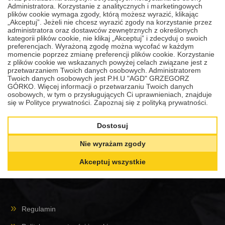
Administratora. Korzystanie z analitycznych i marketingowych
plików cookie wymaga zgody, którą możesz wyrazić, klikając
„Akceptuj”. Jeżeli nie chcesz wyrazić zgody na korzystanie przez
administratora oraz dostawców zewnętrznych z określonych
kategorii plików cookie, nie klikaj „Akceptuj” i zdecyduj o swoich
preferencjach. Wyrażoną zgodę można wycofać w każdym
momencie poprzez zmianę preferencji plików cookie. Korzystanie
z plików cookie we wskazanych powyżej celach związane jest z
przetwarzaniem Twoich danych osobowych. Administratorem
Twoich danych osobowych jest P.H.U "AGD" GRZEGORZ
GÓRKO. Więcej informacji o przetwarzaniu Twoich danych
osobowych, w tym o przysługujących Ci uprawnieniach, znajduje
się w Polityce prywatności.
Zapoznaj się z polityką prywatności.
www.gorko.com.pl
P.H.U. AGD Grzegorz Górko
Dostosuj
Olsztyn, Sklep internetowy, Plac Kazimierza Pułaskiego 7 klatka
Nie wyrażam zgody
17 lokal 34a C.H. Manhattan
Akceptuj wszystkie
Regulamin