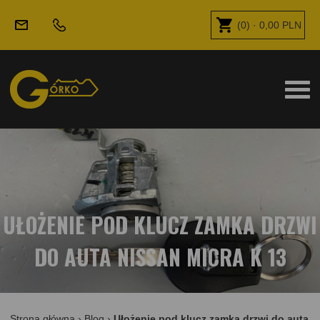
(
0
) ·
0,00
PLN
UŁOŻENIE POD KLUCZ ZAMKA DRZWI
DO AUTA NISSAN MICRA K 13
Strona główna
›
Blog
›
Ułożenie pod klucz zamka drzwi do auta