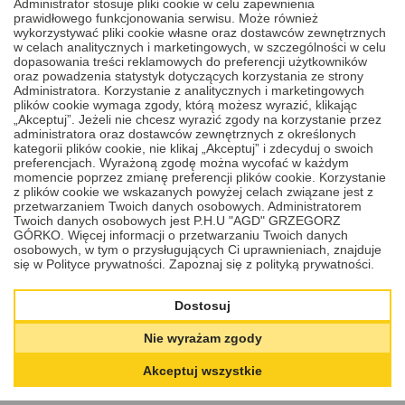
Administrator stosuje pliki cookie w celu zapewnienia
prawidłowego funkcjonowania serwisu. Może również
Cena
wykorzystywać pliki cookie własne oraz dostawców zewnętrznych
150,00 PLN
DODAJ
DO KOSZYKA
w celach analitycznych i marketingowych, w szczególności w celu
dopasowania treści reklamowych do preferencji użytkowników
oraz powadzenia statystyk dotyczących korzystania ze strony
Administratora. Korzystanie z analitycznych i marketingowych
plików cookie wymaga zgody, którą możesz wyrazić, klikając
„Akceptuj”. Jeżeli nie chcesz wyrazić zgody na korzystanie przez
Zobacz galerię zdjęć i wideo
, w których
administratora oraz dostawców zewnętrznych z określonych
pokazujemy cały proces krok po kroku.
kategorii plików cookie, nie klikaj „Akceptuj” i zdecyduj o swoich
preferencjach. Wyrażoną zgodę można wycofać w każdym
momencie poprzez zmianę preferencji plików cookie. Korzystanie
z plików cookie we wskazanych powyżej celach związane jest z
2
/
5
przetwarzaniem Twoich danych osobowych. Administratorem
Twoich danych osobowych jest P.H.U "AGD" GRZEGORZ
GÓRKO. Więcej informacji o przetwarzaniu Twoich danych
osobowych, w tym o przysługujących Ci uprawnieniach, znajduje
się w Polityce prywatności.
Zapoznaj się z polityką prywatności.
Dostosuj
Nie wyrażam zgody
Akceptuj wszystkie