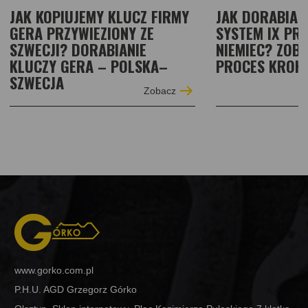
JAK KOPIUJEMY KLUCZ FIRMY
JAK DORABIAM
GERA PRZYWIEZIONY ZE
SYSTEM IX PRZ
SZWECJI? DORABIANIE
NIEMIEC? ZOB
KLUCZY GERA – POLSKA–
PROCES KROK
SZWECJA
Zobacz
www.gorko.com.pl
P.H.U. AGD Grzegorz Górko