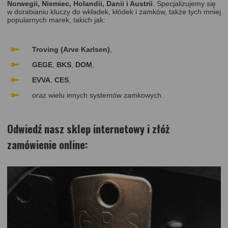
Norwegii, Niemiec, Holandii, Danii i Austrii
. Specjalizujemy się
w dorabianiu kluczy do wkładek, kłódek i zamków, także tych mniej
popularnych marek, takich jak:
Troving (Arve Karlsen)
,
GEGE
,
BKS
,
DOM
,
EVVA
,
CES
,
oraz wielu innych systemów zamkowych.
Odwiedź nasz
sklep internetowy
i złóż
zamówienie online: