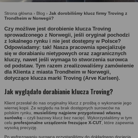
Strona główna
›
Blog
›
Jak dorobiliśmy klucz firmy Troving z
Trondheim w Norwegii?
Czy możliwe jest
dorobienie klucza Troving
sprowadzonego z Norwegii, jeśli oryginał pochodzi
z lokalnego rynku i nie jest dostępny w Polsce?
Odpowiadamy:
tak!
Nasza pracownia specjalizuje
się w
dorabianiu nietypowych oraz zagranicznych
kluczy
, nawet jeśli wymaga to stworzenia surowca
od podstaw. Tym razem zrealizowaliśmy zamówienie
dla Klienta z miasta
Trondheim w Norwegii
,
dotyczące klucza marki
Troving (Arve Karlsen)
.
Jak wyglądało dorabianie klucza Troving?
Klient przesłał do nas oryginalny klucz z prośbą o wykonanie jego
wiernej kopii. Ze względu na brak dostępnych surowców na
polskim rynku,
musieliśmy najpierw przygotować własną
surówkę
– czyli bazowy klucz bez nacięć. Wykorzystaliśmy w tym
celu
profesjonalne urządzenie frezujące X-CUT
, które zapewnia
wysoką precyzję.
Po wyfrezowaniu surowca przystąpiliśmy do dokładnego docięcia