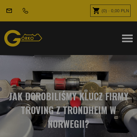
(
0
) ·
0,00
PLN
JAK DOROBILIŚMY KLUCZ FIRMY
TROVING Z TRONDHEIM W
NORWEGII?