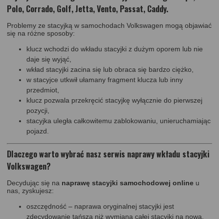
Polo, Corrado, Golf, Jetta, Vento, Passat, Caddy.
Problemy ze stacyjką w samochodach Volkswagen mogą objawiać
się na różne sposoby:
klucz wchodzi do wkładu stacyjki z dużym oporem lub nie
daje się wyjąć,
wkład stacyjki zacina się lub obraca się bardzo ciężko,
w stacyjce utkwił ułamany fragment klucza lub inny
przedmiot,
klucz pozwala przekręcić stacyjkę wyłącznie do pierwszej
pozycji,
stacyjka uległa całkowitemu zablokowaniu, unieruchamiając
pojazd.
Dlaczego warto wybrać nasz serwis naprawy wkładu stacyjki
Volkswagen?
Decydując się na
naprawę stacyjki samochodowej online
u
nas, zyskujesz:
oszczędność – naprawa oryginalnej stacyjki jest
zdecydowanie tańsza niż wymiana całej stacyjki na nową,