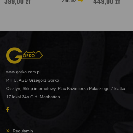
399,00 zł
449,00 zł
Zobacz
www.gorko.com.pl
P.H.U. AGD Grzegorz Górko
Olsztyn, Sklep internetowy, Plac Kazimierza Pułaskiego 7 klatka
17 lokal 34a C.H. Manhattan
Regulamin