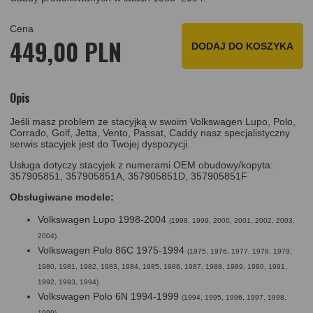
Cena
449,00 PLN
DODAJ DO KOSZYKA
Opis
Jeśli masz problem ze stacyjką w swoim Volkswagen Lupo, Polo,
Corrado, Golf, Jetta, Vento, Passat, Caddy nasz specjalistyczny
serwis stacyjek jest do Twojej dyspozycji.
Usługa dotyczy stacyjek z numerami OEM obudowy/kopyta:
357905851, 357905851A, 357905851D, 357905851F
Obsługiwane modele:
Volkswagen Lupo 1998-2004
(1998, 1999, 2000, 2001, 2002, 2003,
2004)
Volkswagen Polo 86C 1975-1994
(1975, 1976, 1977, 1978, 1979,
1980, 1981, 1982, 1983, 1984, 1985, 1986, 1987, 1988, 1989, 1990, 1991,
1992, 1993, 1994)
Volkswagen Polo 6N 1994-1999
(1994, 1995, 1996, 1997, 1998,
1999)