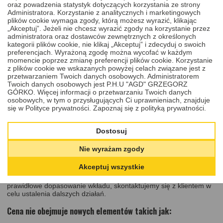
oraz powadzenia statystyk dotyczących korzystania ze strony
stacyjkę, dopasowując nowe części do Twojego klucza.
Administratora. Korzystanie z analitycznych i marketingowych
plików cookie wymaga zgody, którą możesz wyrazić, klikając
„Akceptuj”. Jeżeli nie chcesz wyrazić zgody na korzystanie przez
administratora oraz dostawców zewnętrznych z określonych
kategorii plików cookie, nie klikaj „Akceptuj” i zdecyduj o swoich
preferencjach. Wyrażoną zgodę można wycofać w każdym
Cena
momencie poprzez zmianę preferencji plików cookie. Korzystanie
449,00 PLN
DODAJ DO KOSZYKA
z plików cookie we wskazanych powyżej celach związane jest z
przetwarzaniem Twoich danych osobowych. Administratorem
Twoich danych osobowych jest P.H.U "AGD" GRZEGORZ
GÓRKO. Więcej informacji o przetwarzaniu Twoich danych
W cenie zawarte jest:
osobowych, w tym o przysługujących Ci uprawnieniach, znajduje
się w Polityce prywatności.
Zapoznaj się z polityką prywatności.
mycie ultradźwiękowe,
pełna regeneracja wkładu stacyjki wraz z wymianą
Dostosuj
sprężynek i zapadek,
Nie wyrażam zgody
dopasowanie wkładu do dostarczonych kluczy oraz kontrola
jakości.
Akceptuj wszystkie
Uwaga:
W przypadku, gdy zużycie grotu klucza uniemożliwia
prawidłowe dopasowanie wkładu, skontaktujemy się z klientem w
celu ustalenia dalszych działań.
Cena nie obejmuje
nowych elementów takich jak: