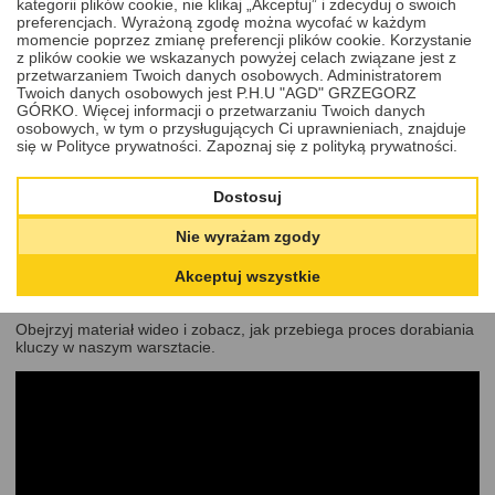
kategorii plików cookie, nie klikaj „Akceptuj” i zdecyduj o swoich
preferencjach. Wyrażoną zgodę można wycofać w każdym
133, 134, 135, 136, 137, 138, 139, 140, 141, 142, 143,
momencie poprzez zmianę preferencji plików cookie. Korzystanie
144, 145, 146, 147, 148, 149, 150, 151, 152, 153, 154,
Zaufaj specjalistom
z plików cookie we wskazanych powyżej celach związane jest z
155, 156, 157, 158, 159, 160, 161, 162, 163, 164, 165,
przetwarzaniem Twoich danych osobowych. Administratorem
166, 167, 168, 169, 170, 171, 172, 173, 174, 175, 176,
Twoich danych osobowych jest P.H.U "AGD" GRZEGORZ
Dzięki doświadczeniu i nowoczesnym technologiom,
GÓRKO. Więcej informacji o przetwarzaniu Twoich danych
gwarantujemy wysoką precyzję wykonania klucza oraz szybki czas
177, 178, 179, 180, 181, 182, 183, 184, 185, 186, 187,
osobowych, w tym o przysługujących Ci uprawnieniach, znajduje
realizacji. Skontaktuj się z nami, jeśli masz pytania – chętnie
188, 189, 190, 191, 192, 193, 194, 195, 196, 197, 198,
się w Polityce prywatności.
Zapoznaj się z polityką prywatności.
doradzimy!
199, 200.
Cena zawiera:
Dostosuj
dorobienie jednej sztuki klucza
do boksu dachowego Mont
Nie wyrażam zgody
Blanc seria 001–200
na podstawie kodu.
Akceptuj wszystkie
Uwaga:
Usługa wykonywana na zamówienie – brak możliwości
zwrotu dorobionego klucza
Obejrzyj materiał wideo i zobacz, jak przebiega proces dorabiania
kluczy w naszym warsztacie.