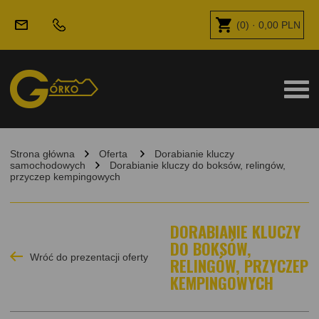
(
0
) ·
0,00
PLN
Strona główna
Oferta
Dorabianie kluczy
samochodowych
Dorabianie kluczy do boksów, relingów,
przyczep kempingowych
DORABIANIE KLUCZY
DO BOKSÓW,
Wróć do prezentacji oferty
RELINGÓW, PRZYCZEP
KEMPINGOWYCH