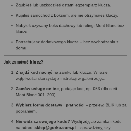
Zgubiłeś lub uszkodziłeś ostatni egzemplarz klucza.
Kupiłeś samochód z boksem, ale nie otrzymałeś kluczy.
Nabyłeś używany boks dachowy lub relingi Mont Blanc bez
klucza.
Potrzebujesz dodatkowego klucza – bez wychodzenia z
domu.
Jak zamówić klucz?
Znajdź kod nacięć
na zamku lub kluczu. W razie
wątpliwości skorzystaj z instrukcji w galerii zdjęć.
Zamów usługę online
, podając kod, np. 053 (dla serii
Mont Blanc 001–200).
Wybierz formę dostawy i płatności
– przelew, BLIK lub za
pobraniem.
Nie widzisz swojego kodu?
Wyślij zdjęcie zamka i kodu
na adres:
sklep@gorko.com.pl
– sprawdzimy, czy