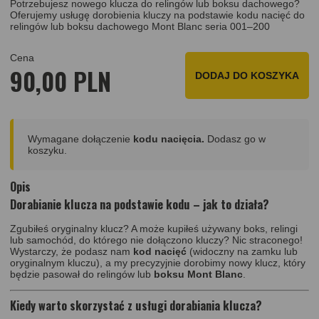
Potrzebujesz nowego klucza do relingów lub boksu dachowego?
Oferujemy usługę dorobienia kluczy na podstawie kodu nacięć do
relingów lub boksu dachowego Mont Blanc seria 001–200
Cena
90,00 PLN
DODAJ DO KOSZYKA
Wymagane dołączenie
kodu nacięcia.
Dodasz go w
koszyku.
Opis
Dorabianie klucza na podstawie kodu – jak to działa?
Zgubiłeś oryginalny klucz? A może kupiłeś używany boks, relingi
lub samochód, do którego nie dołączono kluczy? Nic straconego!
Wystarczy, że podasz nam
kod nacięć
(widoczny na zamku lub
oryginalnym kluczu), a my precyzyjnie dorobimy nowy klucz, który
będzie pasował do relingów lub
boksu Mont Blanc
.
Kiedy warto skorzystać z usługi dorabiania klucza?