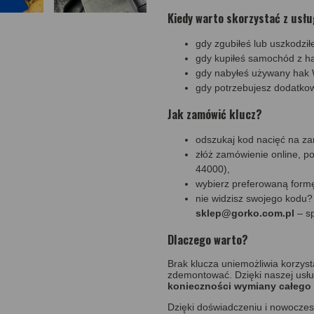
Kiedy warto skorzystać z usłu
gdy zgubiłeś lub uszkodził
gdy kupiłeś samochód z ha
gdy nabyłeś używany hak W
gdy potrzebujesz dodatko
Jak zamówić klucz?
odszukaj kod nacięć na zam
złóż zamówienie online, p
44000),
wybierz preferowaną formę 
nie widzisz swojego kodu? 
sklep@gorko.com.pl
– s
Dlaczego warto?
Brak klucza uniemożliwia korzys
zdemontować. Dzięki naszej usł
konieczności wymiany całego
Dzięki doświadczeniu i nowocz