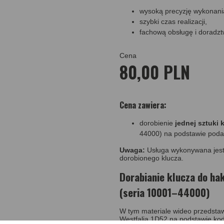
wysoką precyzję wykonani
szybki czas realizacji,
fachową obsługę i doradzt
Cena
80,00 PLN
Cena zawiera:
dorobienie
jednej sztuki 
44000) na podstawie pod
Uwaga:
Usługa wykonywana jest 
dorobionego klucza.
Dorabianie klucza do ha
(seria 10001–44000)
W tym materiale wideo przedsta
Westfalia 1D52 na podstawie kod